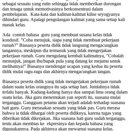
sebagai sesuatu yang rutin sehingga tidak memberikan dorongan
dan tenaga untuk memotivasinya berkonsentrasi dalam
pembelajaran. Kata-kata dan kalimat-kalimat kilise seyogyanya
dihindari guru. Apalagi pengulangan kalimat yang sama setiap kali
masuk kelas.
Ada contoh bahasa guru yang membuat susana kelas tidak
kondusif. ”Coba menujuk, siapa yang tidak membuat pekerjaan
rumah?” Biasanya peserta didik tidak langsung mengacungkan
tangannya, meskipun dia termasuk yang tidak mengerjakan
pekerjaan rumah. Guru mengulang kembali kalimatnya, ”Cobalah
menunjuk, jangan ibu/bapak pula yang datang ke mejamu untuk
melihatnya!” Biasanya mendengar ucapan yang kedua itu peserta
didik mulai ragu-ragu dan akhirnya mengacungkan tangan.
Biasanya peserta didik yang tidak mengerjakan pekerjaan rumah
dalam suatu kelas orangnya itu saja setiap hari. Jumlahnya tidak
terlalu banyak. Kadang-kadang hanya dua sampai lima orang dalam
suatu kelas. Jika guru menemukan yan seperti itu, suasana mulai
terganggu. Gangguan petama akan terjadi adalah terhadap suasana
hati guru. Guru merasakan sesuatu yang tidak pas. Guru merasa
bahwa ia tidak dihargai oleh peserta didiknya, karena tugas yang
diberikan tidak dikerjakan. Jika suasana hati guru sudah terganggu,
tentu akan membias ke ekpresinya dan kepada bahasa yang
digunakannya. Pada akhirnya akan mewarnai suasana kelas.