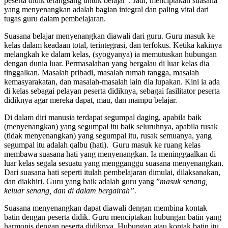
peserta didik terangsang untuk belajar”. Jadi, menciptakan suasana
yang menyenangkan adalah bagian integral dan paling vital dari
tugas guru dalam pembelajaran.
Suasana belajar menyenangkan diawali dari guru. Guru masuk ke
kelas dalam keadaan total, terintegrasi, dan terfokus. Ketika kakinya
melangkah ke dalam kelas, (syogyanya) ia memutuskan hubungan
dengan dunia luar. Permasalahan yang bergalau di luar kelas dia
tinggalkan. Masalah pribadi, masalah rumah tangga, masalah
kemasyarakatan, dan masalah-masalah lain dia lupakan. Kini ia ada
di kelas sebagai pelayan peserta didiknya, sebagai fasilitator peserta
didiknya agar mereka dapat, mau, dan mampu belajar.
Di dalam diri manusia terdapat segumpal daging, apabila baik
(menyenangkan) yang segumpal itu baik seluruhnya, apabila rusak
(tidak menyenangkan) yang segumpal itu, rusak semuanya, yang
segumpal itu adalah qalbu (hati). Guru masuk ke ruang kelas
membawa suasana hati yang menyenangkan. Ia meninggaalkan di
luar kelas segala sesuatu yang mengganggu suasana menyenangkan.
Dari suasana hati seperti itulah pembelajaran dimulai, dilaksanakan,
dan diakhiri. Guru yang baik adalah guru yang ”
masuk senang,
keluar senang, dan di dalam bergairah”.
Suasana menyenangkan dapat diawali dengan membina kontak
batin dengan peserta didik. Guru menciptakan hubungan batin yang
harmonis dengan peserta didiknya. Hubungan atau kontak batin itu