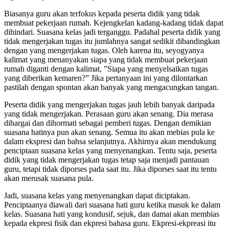
Biasanya guru akan terfokus kepada peserta didik yang tidak
membuat pekerjaan rumah. Kejengkelan kadang-kadang tidak dapat
dihindari. Suasana kelas jadi terganggu. Padahal peserta didik yang
tidak mengerjakan tugas itu jumlahnya sangat sedikit dibandingkan
dengan yang mengerjakan tugas. Oleh karena itu, seyogyanya
kalimat yang menanyakan siapa yang tidak membuat pekerjaan
rumah diganti dengan kalimat, ”Siapa yang menyelsaikan tugas
yang diberikan kemaren?” Jika pertanyaan ini yang dilontarkan
pastilah dengan spontan akan banyak yang mengacungkan tangan.
Peserta didik yang mengerjakan tugas jauh lebih banyak daripada
yang tidak mengerjakan. Perasaan guru akan senang. Dia merasa
dihargai dan dihormati sebagai pemberi tugas. Dengan demikian
suasana hatinya pun akan senang. Semua itu akan mebias pula ke
dalam ekspresi dan bahsa selanjutnya. Akhirnya akan mendukung
penciptaan suasana kelas yang menyenangkan. Tentu saja, peserta
didik yang tidak mengerjakan tugas tetap saja menjadi pantauan
guru, tetapi tidak diporses pada saat itu. Jika diporses saat itu tentu
akan merusak suasana pula.
Jadi, suasana kelas yang menyenangkan dapat diciptakan.
Penciptaanya diawali dari suasana hati guru ketika masuk ke dalam
kelas. Suasana hati yang kondusif, sejuk, dan damai akan membias
kepada ekpresi fisik dan ekpresi bahasa guru. Ekpresi-ekpreasi itu