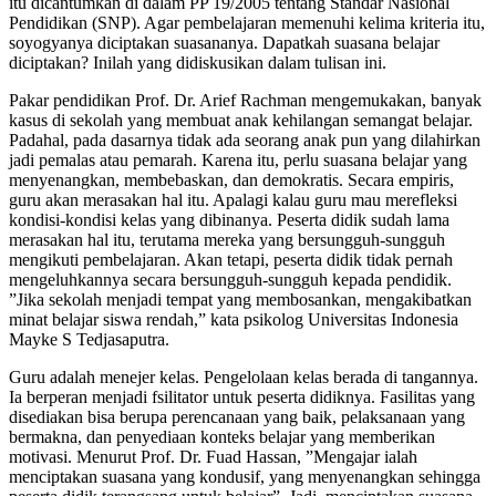
itu dicantumkan di dalam PP 19/2005 tentang Standar Nasional
Pendidikan (SNP). Agar pembelajaran memenuhi kelima kriteria itu,
soyogyanya diciptakan suasananya. Dapatkah suasana belajar
diciptakan? Inilah yang didiskusikan dalam tulisan ini.
Pakar pendidikan Prof. Dr. Arief Rachman mengemukakan, banyak
kasus di sekolah yang membuat anak kehilangan semangat belajar.
Padahal, pada dasarnya tidak ada seorang anak pun yang dilahirkan
jadi pemalas atau pemarah. Karena itu, perlu suasana belajar yang
menyenangkan, membebaskan, dan demokratis. Secara empiris,
guru akan merasakan hal itu. Apalagi kalau guru mau merefleksi
kondisi-kondisi kelas yang dibinanya. Peserta didik sudah lama
merasakan hal itu, terutama mereka yang bersungguh-sungguh
mengikuti pembelajaran. Akan tetapi, peserta didik tidak pernah
mengeluhkannya secara bersungguh-sungguh kepada pendidik.
”Jika sekolah menjadi tempat yang membosankan, mengakibatkan
minat belajar siswa rendah,” kata psikolog Universitas Indonesia
Mayke S Tedjasaputra.
Guru adalah menejer kelas. Pengelolaan kelas berada di tangannya.
Ia berperan menjadi fsilitator untuk peserta didiknya. Fasilitas yang
disediakan bisa berupa perencanaan yang baik, pelaksanaan yang
bermakna, dan penyediaan konteks belajar yang memberikan
motivasi. Menurut Prof. Dr. Fuad Hassan, ”Mengajar ialah
menciptakan suasana yang kondusif, yang menyenangkan sehingga