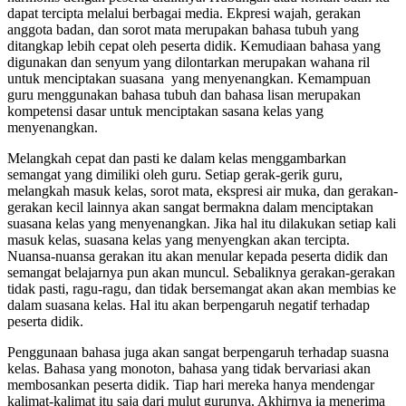
dapat tercipta melalui berbagai media. Ekpresi wajah, gerakan
anggota badan, dan sorot mata merupakan bahasa tubuh yang
ditangkap lebih cepat oleh peserta didik. Kemudiaan bahasa yang
digunakan dan senyum yang dilontarkan merupakan wahana ril
untuk menciptakan suasana yang menyenangkan. Kemampuan
guru menggunakan bahasa tubuh dan bahasa lisan merupakan
kompetensi dasar untuk menciptakan sasana kelas yang
menyenangkan.
Melangkah cepat dan pasti ke dalam kelas menggambarkan
semangat yang dimiliki oleh guru. Setiap gerak-gerik guru,
melangkah masuk kelas, sorot mata, ekspresi air muka, dan gerakan-
gerakan kecil lainnya akan sangat bermakna dalam menciptakan
suasana kelas yang menyenangkan. Jika hal itu dilakukan setiap kali
masuk kelas, suasana kelas yang menyengkan akan tercipta.
Nuansa-nuansa gerakan itu akan menular kepada peserta didik dan
semangat belajarnya pun akan muncul. Sebaliknya gerakan-gerakan
tidak pasti, ragu-ragu, dan tidak bersemangat akan akan membias ke
dalam suasana kelas. Hal itu akan berpengaruh negatif terhadap
peserta didik.
Penggunaan bahasa juga akan sangat berpengaruh terhadap suasna
kelas. Bahasa yang monoton, bahasa yang tidak bervariasi akan
membosankan peserta didik. Tiap hari mereka hanya mendengar
kalimat-kalimat itu saja dari mulut gurunya. Akhirnya ia menerima