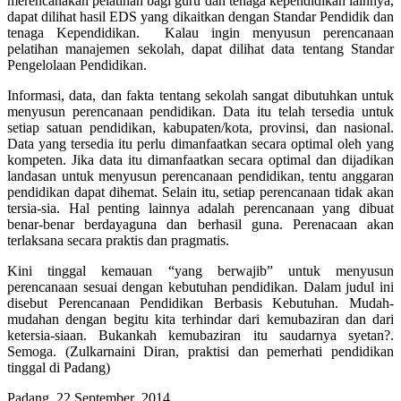
merencanakan pelatihan bagi guru dan tenaga kependidikan lainnya,
dapat dilihat hasil EDS yang dikaitkan dengan Standar Pendidik dan
tenaga Kependidikan. Kalau ingin menyusun perencanaan
pelatihan manajemen sekolah, dapat dilihat data tentang Standar
Pengelolaan Pendidikan.
Informasi, data, dan fakta tentang sekolah sangat dibutuhkan untuk
menyusun perencanaan pendidikan. Data itu telah tersedia untuk
setiap satuan pendidikan, kabupaten/kota, provinsi, dan nasional.
Data yang tersedia itu perlu dimanfaatkan secara optimal oleh yang
kompeten. Jika data itu dimanfaatkan secara optimal dan dijadikan
landasan untuk menyusun perencanaan pendidikan, tentu anggaran
pendidikan dapat dihemat. Selain itu, setiap perencanaan tidak akan
tersia-sia. Hal penting lainnya adalah perencanaan yang dibuat
benar-benar berdayaguna dan berhasil guna. Perenacaan akan
terlaksana secara praktis dan pragmatis.
Kini tinggal kemauan “yang berwajib” untuk menyusun
perencanaan sesuai dengan kebutuhan pendidikan. Dalam judul ini
disebut Perencanaan Pendidikan Berbasis Kebutuhan. Mudah-
mudahan dengan begitu kita terhindar dari kemubaziran dan dari
ketersia-siaan. Bukankah kemubaziran itu saudarnya syetan?.
Semoga. (Zulkarnaini Diran, praktisi dan pemerhati pendidikan
tinggal di Padang)
Padang, 22 September 2014