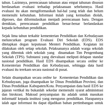
tahun. Lazimnya, perencanaan tahunan atau empat tahunan disusun
berdasarkan evaluasi terhadap pelaksanaan sebelumnya. Hasil
evaluasi itu akan mengiformasikah hal-hal yang telah dan belum
memenuhi kebutuhan. Informasi itulah yang kemudian diolah,
diproses, dan diformulasikan menjadi perencanaan baru. Dengan
demikian, perencanaan pendidikan benar-benar berlandaskan
kepada kebutuhan pendidikan.
Sejak lima tahun terkahir kementerian Pendidikan dan Kebudayaan
meluncurkan program Evaluasi Diri Sekolah (EDS). EDS
ditetapkan degan keputusan Menteri Pendidikan. Kegiatan ini
dilakukan oleh setiap sekolah. Pelaksananya adalah warga sekolah
yang dibentuk oleh sekolah yang dinamakan Tim Pengembang
Sekolah (TPS). Substansi yang dievaluasi meliputi delapan standar
nasional pendidikan. Hasil EDS disampaikan secara
online
ke
Kementerian Pendidikan dan Kebudayaan, sehingga data hasil
evaluasi itu terekam secara nasional di pusat.
Selain disampaikan secara
online
ke Kementerian Pendidikan dan
Kebudayaan, juga disampaikan ke Dinas Pendidikan Provinsi, dan
Dinas Pendidikan Kabupaten/Kota. Penyampaian data hasil EDS ke
jajaran vertikal itu bukanlah sekedar memenuhi syarat administrasi
dan birokrasi. Maksud penyampaian itu adalah untuk masukan
informatif kepada institusi yang mengurus pendidikan. Harapannya
ialah agar informasi itu dapat dijadikan bahan pertimbangan untuk