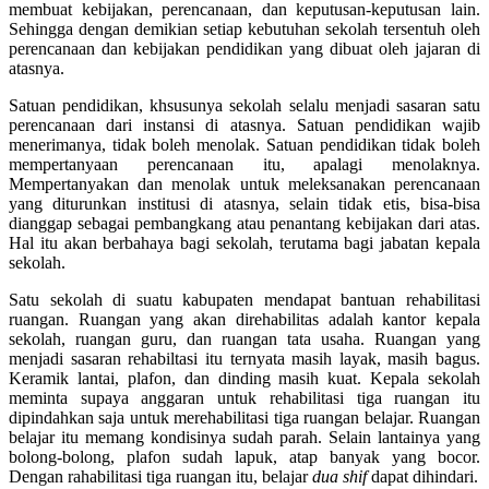
membuat kebijakan, perencanaan, dan keputusan-keputusan lain.
Sehingga dengan demikian setiap kebutuhan sekolah tersentuh oleh
perencanaan dan kebijakan pendidikan yang dibuat oleh jajaran di
atasnya.
Satuan pendidikan, khsusunya sekolah selalu menjadi sasaran satu
perencanaan dari instansi di atasnya. Satuan pendidikan wajib
menerimanya, tidak boleh menolak. Satuan pendidikan tidak boleh
mempertanyaan perencanaan itu, apalagi menolaknya.
Mempertanyakan dan menolak untuk meleksanakan perencanaan
yang diturunkan institusi di atasnya, selain tidak etis, bisa-bisa
dianggap sebagai pembangkang atau penantang kebijakan dari atas.
Hal itu akan berbahaya bagi sekolah, terutama bagi jabatan kepala
sekolah.
Satu sekolah di suatu kabupaten mendapat bantuan rehabilitasi
ruangan. Ruangan yang akan direhabilitas adalah kantor kepala
sekolah, ruangan guru, dan ruangan tata usaha. Ruangan yang
menjadi sasaran rehabiltasi itu ternyata masih layak, masih bagus.
Keramik lantai, plafon, dan dinding masih kuat. Kepala sekolah
meminta supaya anggaran untuk rehabilitasi tiga ruangan itu
dipindahkan saja untuk merehabilitasi tiga ruangan belajar. Ruangan
belajar itu memang kondisinya sudah parah. Selain lantainya yang
bolong-bolong, plafon sudah lapuk, atap banyak yang bocor.
Dengan rahabilitasi tiga ruangan itu, belajar
dua shif
dapat dihindari.