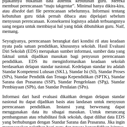
pijakannya bukanlah data autentik kebutuhan guru. Mereka
membuat perencanaan “maju takgentar”. Minimal hanya dikira-kira,
atau
disedot
dari file perencanaan sebelumnya. Informasi tentang
kebutuhan guru tidak pernah dibaca atau dipelajari sebelum
menyusun perencanaan. Konsekuensi logisnya adalah terbuangnnya
uang negara untuk membiayai hal yang tidak dibutuhkan guru. Naif,
memang.
Seyogiyanya, perencanaan berangkat dari kondisi ril atau keadaan
nyata pada satuan pendidikan, khususnya sekolah. Hasil Evaluasi
Diri Sekolah (EDS) merupakan sumber informasi, sumber data yang
faktual untuk dijadikan masukan bagi penyusun perencanaan
pendidikan. EDS itu menginformasikan keadaan sekolah
berdasarkan delapan standar nasional. Kedelapan standar iru adalah
Standar Kompetensi Lulusan (SKL), Standar Isi (SI), Standar Proses
(SPs), Standar Pendidik dan Tenaga Kependidikan (SPTK), Standar
Sarana dan Prasarana (SSP), Standar Pengelolaan (SPg), Standar
Pembiayaan (SPb), dan Standar Penilaian (SPn).
Informasi dari hasil evaluasi dikaitkan dengan delapan standar
nasional itu dapat dijadikan basis atau landasan untuk menyusun
perencanaan pendidikan. Instansi yang berwenang dapat
menggunakan data itu sibagai masukan. Untuk merancang
pembangunan atau rehabilitasi fisik sekolah, dapat dilihat data EDS
yang berhubungan dengan Standar Sarana dan Prasarana. Jika ingin