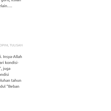
elain….
OPINI
,
TULISAN
. Insya-Allah
ari kondisi-
, juga
ndisi
uluhan tahun
udul “Beban