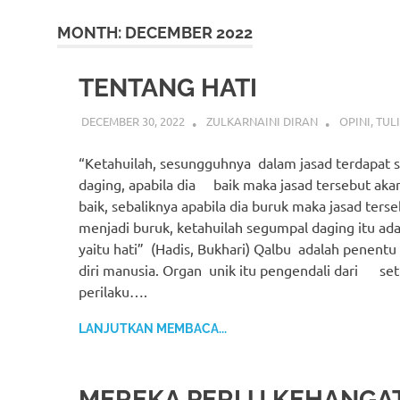
MONTH:
DECEMBER 2022
TENTANG HATI
DECEMBER 30, 2022
ZULKARNAINI DIRAN
OPINI
,
TUL
“Ketahuilah, sesungguhnya dalam jasad terdapat
daging, apabila dia baik maka jasad tersebut aka
baik, sebaliknya apabila dia buruk maka jasad ters
menjadi buruk, ketahuilah segumpal daging itu ada
yaitu hati” (Hadis, Bukhari) Qalbu adalah penentu
diri manusia. Organ unik itu pengendali dari set
perilaku….
LANJUTKAN MEMBACA...
MEREKA PERLU KEHANGA