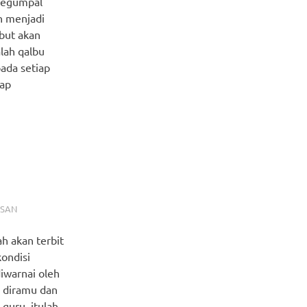
 segumpal
n menjadi
ebut akan
lah qalbu
pada setiap
iap
ISAN
h akan terbit
kondisi
diwarnai oleh
n diramu dan
guru, itulah