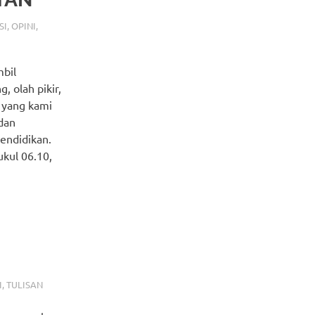
SI
,
OPINI
,
mbil
, olah pikir,
n yang kami
dan
endidikan.
ukul 06.10,
I
,
TULISAN