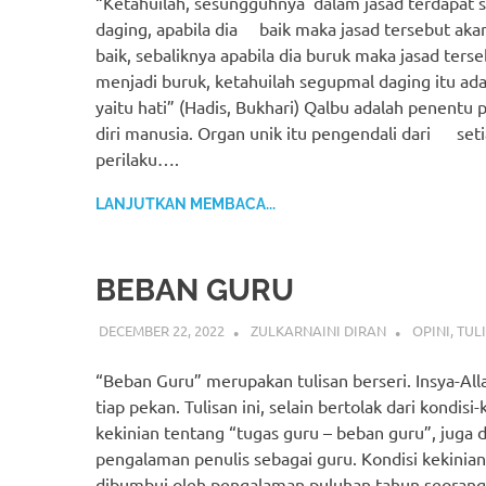
“Ketahuilah, sesungguhnya dalam jasad terdapat
daging, apabila dia baik maka jasad tersebut aka
baik, sebaliknya apabila dia buruk maka jasad ters
menjadi buruk, ketahuilah segupmal daging itu ada
yaitu hati” (Hadis, Bukhari) Qalbu adalah penentu 
diri manusia. Organ unik itu pengendali dari set
perilaku….
LANJUTKAN MEMBACA...
BEBAN GURU
DECEMBER 22, 2022
ZULKARNAINI DIRAN
OPINI
,
TUL
“Beban Guru” merupakan tulisan berseri. Insya-Alla
tiap pekan. Tulisan ini, selain bertolak dari kondisi-
kekinian tentang “tugas guru – beban guru”, juga 
pengalaman penulis sebagai guru. Kondisi kekinia
dibumbui oleh pengalaman puluhan tahun seorang 