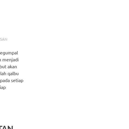
ISAN
 segumpal
n menjadi
ebut akan
lah qalbu
 pada setiap
iap
TAN