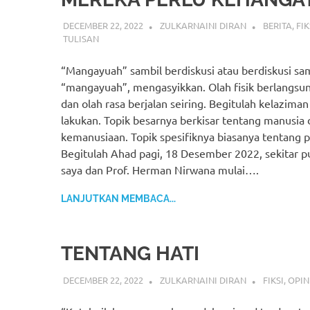
DECEMBER 22, 2022
ZULKARNAINI DIRAN
BERITA
,
FIK
TULISAN
“Mangayuah” sambil berdiskusi atau berdiskusi sa
“mangayuah”, mengasyikkan. Olah fisik berlangsung
dan olah rasa berjalan seiring. Begitulah kelazima
lakukan. Topik besarnya berkisar tentang manusia 
kemanusiaan. Topik spesifiknya biasanya tentang p
Begitulah Ahad pagi, 18 Desember 2022, sekitar p
saya dan Prof. Herman Nirwana mulai….
LANJUTKAN MEMBACA...
TENTANG HATI
DECEMBER 22, 2022
ZULKARNAINI DIRAN
FIKSI
,
OPIN