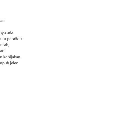
SAN
nya ada
aum pendidik
intah,
ari
 kebijakan.
mpuh jalan