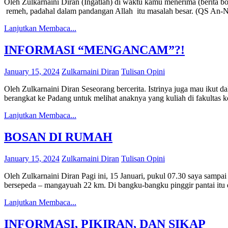
Oleh Zulkarnaini Diran (Ingatlah) di waktu kamu menerima (berita 
remeh, padahal dalam pandangan Allah itu masalah besar. (QS An-Nur
Lanjutkan Membaca...
INFORMASI “MENGANCAM”?!
January 15, 2024
Zulkarnaini Diran
Tulisan Opini
Oleh Zulkarnaini Diran Seseorang bercerita. Istrinya juga mau ikut da
berangkat ke Padang untuk melihat anaknya yang kuliah di fakultas k
Lanjutkan Membaca...
BOSAN DI RUMAH
January 15, 2024
Zulkarnaini Diran
Tulisan Opini
Oleh Zulkarnaini Diran Pagi ini, 15 Januari, pukul 07.30 saya sampai
bersepeda – mangayuah 22 km. Di bangku-bangku pinggir pantai itu 
Lanjutkan Membaca...
INFORMASI, PIKIRAN, DAN SIKAP