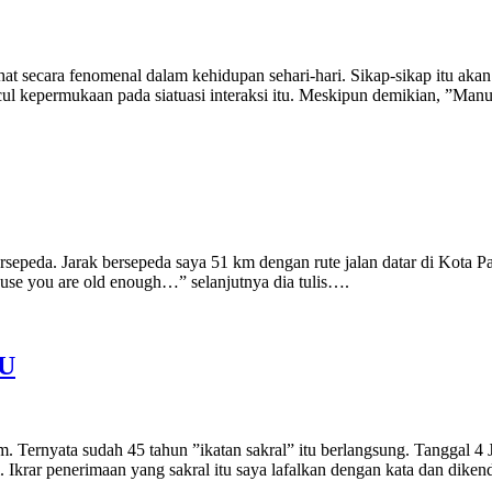
ihat secara fenomenal dalam kehidupan sehari-hari. Sikap-sikap itu akan
ul kepermukaan pada siatuasi interaksi itu. Meskipun demikian, ”Manu
ersepeda. Jarak bersepeda saya 51 km dengan rute jalan datar di Kota P
use you are old enough…” selanjutnya dia tulis….
U
. Ternyata sudah 45 tahun ”ikatan sakral” itu berlangsung. Tanggal 4 
. Ikrar penerimaan yang sakral itu saya lafalkan dengan kata dan dike