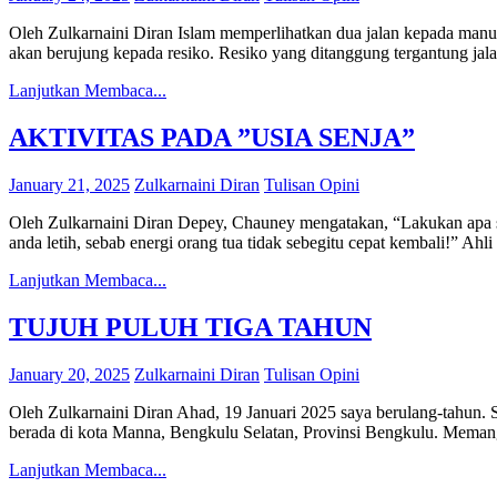
Oleh Zulkarnaini Diran Islam memperlihatkan dua jalan kepada manusi
akan berujung kepada resiko. Resiko yang ditanggung tergantung jala
Lanjutkan Membaca...
AKTIVITAS PADA ”USIA SENJA”
January 21, 2025
Zulkarnaini Diran
Tulisan Opini
Oleh Zulkarnaini Diran Depey, Chauney mengatakan, “Lakukan apa saja
anda letih, sebab energi orang tua tidak sebegitu cepat kembali!” A
Lanjutkan Membaca...
TUJUH PULUH TIGA TAHUN
January 20, 2025
Zulkarnaini Diran
Tulisan Opini
Oleh Zulkarnaini Diran Ahad, 19 Januari 2025 saya berulang-tahun. Sa
berada di kota Manna, Bengkulu Selatan, Provinsi Bengkulu. Memang 
Lanjutkan Membaca...