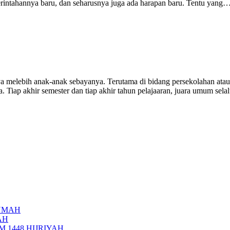
merintahannya baru, dan seharusnya juga ada harapan baru. Tentu yang…
 melebih anak-anak sebayanya. Terutama di bidang persekolahan atau p
iasa. Tiap akhir semester dan tiap akhir tahun pelajaaran, juara umum se
UMAH
AH
 1448 HIJRIYAH