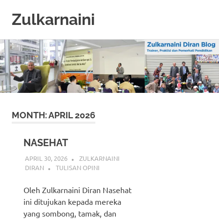
Zulkarnaini
Personal
Skip
Blog
to
content
MONTH:
APRIL 2026
NASEHAT
APRIL 30, 2026
ZULKARNAINI
DIRAN
TULISAN OPINI
Oleh Zulkarnaini Diran Nasehat
ini ditujukan kepada mereka
yang sombong, tamak, dan