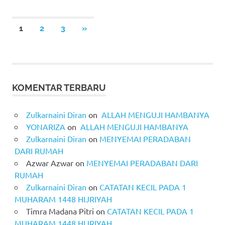
Posts
NEXT
1
2
3
»
POSTS
pagination
KOMENTAR TERBARU
Zulkarnaini Diran
on
ALLAH MENGUJI HAMBANYA
YONARIZA
on
ALLAH MENGUJI HAMBANYA
Zulkarnaini Diran
on
MENYEMAI PERADABAN
DARI RUMAH
Azwar Azwar
on
MENYEMAI PERADABAN DARI
RUMAH
Zulkarnaini Diran
on
CATATAN KECIL PADA 1
MUHARAM 1448 HIJRIYAH
Timra Madana Pitri
on
CATATAN KECIL PADA 1
MUHARAM 1448 HIJRIYAH