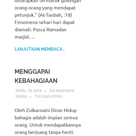
diharapkan termasuk golongan
orang-orang yang mendapat
petunjuk.” (At-Taubah, :18)
Fenomena sehari hari dapat
diamati. Pasca Ramadan
masjid….
LANJUTKAN MEMBACA...
MENGGAPAI
KEBAHAGIAAN
APRIL 18, 2026
ZULKARNAINI
DIRAN
TULISAN OPINI
Oleh Zulkarnaini Diran Hidup
bahagia adalah impian semua
orang. Untuk mendapatkannya
orang berjuang tanpa henti.