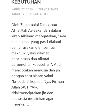
KEBUTUHAN
APRIL 27, 2026
ZULKARNAINI
DIRAN
TULISAN OPINI
Oleh Zulkarnaini Diran Ibnu
Atha’illah As-Sakandari dalam
kitab Alhikam mengatakan, “Ada
dua nikmat yang pasti dialami
dan dirasakan oleh semua
makhluk, yakni nikmat
penciptaan dan nikmat
pemenuhan kebutuhan”. Allah
menciptakan manusia dan jin
dengan satu alasan yakni
“bribadah” kepada-Nya. Firman
Allah SWT, “Aku
tidakmenciptakan jin dan
manussia melainkan agar
mereka….