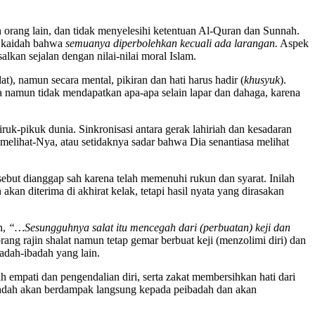
n orang lain, dan tidak menyelesihi ketentuan Al-Quran dan Sunnah.
ku kaidah bahwa
semuanya diperbolehkan kecuali ada larangan.
Aspek
lkan sejalan dengan nilai-nilai moral Islam.
at), namun secara mental, pikiran dan hati harus hadir (
khusyuk
).
namun tidak mendapatkan apa-apa selain lapar dan dahaga, karena
ruk-pikuk dunia. Sinkronisasi antara gerak lahiriah dan kesadaran
 melihat-Nya, atau setidaknya sadar bahwa Dia senantiasa melihat
rsebut dianggap sah karena telah memenuhi rukun dan syarat. Inilah
kan diterima di akhirat kelak, tetapi hasil nyata yang dirasakan
h,
“…Sesungguhnya salat itu mencegah dari (perbuatan) keji dan
ang rajin shalat namun tetap gemar berbuat keji (menzolimi diri) dan
adah-ibadah yang lain.
h empati dan pengendalian diri, serta zakat membersihkan hati dari
mahdah akan berdampak langsung kepada peibadah dan akan