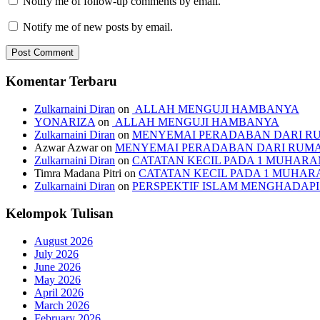
Notify me of follow-up comments by email.
Notify me of new posts by email.
Komentar Terbaru
Zulkarnaini Diran
on
ALLAH MENGUJI HAMBANYA
YONARIZA
on
ALLAH MENGUJI HAMBANYA
Zulkarnaini Diran
on
MENYEMAI PERADABAN DARI R
Azwar Azwar
on
MENYEMAI PERADABAN DARI RUM
Zulkarnaini Diran
on
CATATAN KECIL PADA 1 MUHARAM
Timra Madana Pitri
on
CATATAN KECIL PADA 1 MUHARA
Zulkarnaini Diran
on
PERSPEKTIF ISLAM MENGHADA
Kelompok Tulisan
August 2026
July 2026
June 2026
May 2026
April 2026
March 2026
February 2026