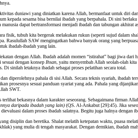
hnya.
ivitas duniawi yang diniatkan karena Allah, bermanfaat untuk diri da
yum kepada sesama bisa bernilai ibadah yang berpahala. Di sini berla
n manusia dapat bertransformasi menjadi ibadah dan tabungan akhirat asa
ra fisik, tubuh kita bergerak melakukan rukun (seperti sujud dalam shal
ampa. Rasulullah SAW mengingatkan bahwa banyak orang yang berpuasa 
ntuk ibadah-ibadah yang lain.
katan dengan Allah. Ibadah adalah momen “istirahat” bagi jiwa dari hi
ni sesuai dengan konsep
Ihsan
, yaitu menyembah Allah seolah-olah kita
s. Di sinilah letaknya ibadah sebagai proses pelatihan secara total.
an diperolehnya pahala di sisi Allah. Secara teknis syariah, ibadah te
an prosesnya sesuai panduan syariat yang ada. Pahala yang dijanjikan a
 Allah SWT.
s terlihat bekasnya dalam karakter seseorang. Sebagaimana firman Alla
annya daripada ibadah yang lain)
(QS. Al-Ankabut [29]:45). Jika seseor
 dievaluasi dalam proses ibadah salatnya. Begitu juga halnya dengan ib
ang disiplin dan beretika. Shalat melatih ketepatan waktu, puasa melati
 (akhlak) yang mulia di tengah masyarakat. Dengan demikian, ibadah 