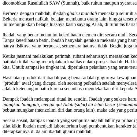
dicontohkan Rasulullah SAW (Sunnah), baik rukun maupun syarat sa
Berbeda dengan mahdah, ibadah
ghairu mahdah
mencakup seluruh akt
Bekerja mencari nafkah, belajar, membantu orang lain, hingga tersen
ini menunjukkan betapa luasnya kasih sayang Allah, di rutinitas haria
Ibadah yang benar menuntut keterlibatan elemen diri secara utuh. Seca
Tanpa keterlibatan batin, ibadah hanyalah gerakan mekanis yang h
hanya fisiknya yang berpuasa, sementara hatinya tidak. Begitu juga u
Ketika jasmani melakukan perintah, ruhani seharusnya merasakan kede
batiniah inilah yang menciptakan kualitas dalam proses ibadah. Hal i
kita. Untuk sampai ke tingkat ini, diperlukan pelatihan yang terus-teru
Hasil atau produk dari ibadah yang benar adalah gugurnya kewajiban d
“produk” awal yang dicapai oleh seorang peibadah setelah menyelesaik
adalah ketenangan batin karena senantiasa mendekatkan diri kepada
Dampak ibadah melampaui ritual itu sendiri. Ibadah yang sukses haru
mungkar. Sungguh, mengingat Allah (salat) itu lebih besar (keutama
bebuat mungkar (menzolimi diri dan orang lain), maka ada yang perlu
Secara sosial, dampak ibadah yang sempurna adalah lahirnya pribadi y
sifat kikir. Ibadah menjadi laboratorium bagi pembentukan karakter
diterapkannya di dalam ibadah ghairu mahdah.