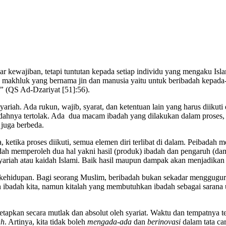
r kewajiban, tetapi tuntutan kepada setiap individu yang mengaku Isl
an makhluk yang bernama jin dan manusia yaitu untuk beribadah kepad
u”
(QS Ad-Dzariyat [51]:56).
 syariah. Ada rukun, wajib, syarat, dan ketentuan lain yang harus diiku
ibadahnya tertolak. Ada dua macam ibadah yang dilakukan dalam proses
 juga berbeda.
tika proses diikuti, semua elemen diri terlibat di dalam. Peibadah meli
adah memperoleh dua hal yakni hasil (produk) ibadah dan pengaruh (d
 syariah atau kaidah Islami. Baik hasil maupun dampak akan menjadika
a kehidupan. Bagi seorang Muslim, beribadah bukan sekadar menggug
ibadah kita, namun kitalah yang membutuhkan ibadah sebagai sarana
tetapkan secara mutlak dan absolut oleh syariat. Waktu dan tempatnya te
ah
. Artinya, kita tidak boleh
mengada-ada
dan
berinovasi
dalam tata car