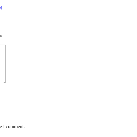
N
*
me I comment.