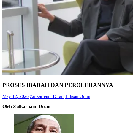
PROSES IBADAH DAN PEROLEHANNYA
May 12, 2026
Zulkarnaini Diran
Tulisan Opini
Oleh Zulkarnaini Diran