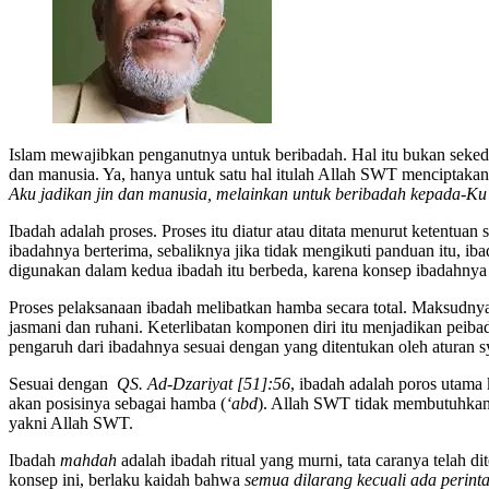
Islam mewajibkan penganutnya untuk beribadah. Hal itu bukan sekeda
dan manusia. Ya, hanya untuk satu hal itulah Allah SWT menciptak
Aku jadikan jin dan manusia, melainkan untuk beribadah kepada-K
Ibadah adalah proses. Proses itu diatur atau ditata menurut ketentuan
ibadahnya berterima, sebaliknya jika tidak mengikuti panduan itu, 
digunakan dalam kedua ibadah itu berbeda, karena konsep ibadahnya
Proses pelaksanaan ibadah melibatkan hamba secara total. Maksudnya, ke
jasmani dan ruhani. Keterlibatan komponen diri itu menjadikan peib
pengaruh dari ibadahnya sesuai dengan yang ditentukan oleh aturan
Sesuai dengan
QS. Ad-Dzariyat [51]:56
, ibadah adalah poros utam
akan posisinya sebagai hamba (
‘abd
). Allah SWT tidak membutuhkan 
yakni Allah SWT.
Ibadah
mahdah
adalah ibadah ritual yang murni, tata caranya telah di
konsep ini, berlaku kaidah bahwa
semua dilarang kecuali ada perint