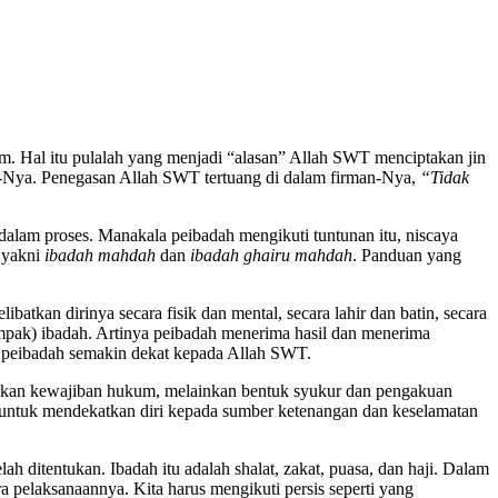
am. Hal itu pulalah yang menjadi “alasan” Allah SWT menciptakan jin
a-Nya. Penegasan Allah SWT tertuang di dalam firman-Nya,
“Tidak
ti dalam proses. Manakala peibadah mengikuti tuntunan itu, niscaya
, yakni
ibadah
mahdah
dan
ibadah ghairu mahdah
. Panduan yang
batkan dirinya secara fisik dan mental, secara lahir dan batin, secara
ampak) ibadah. Artinya peibadah menerima hasil dan menerima
n peibadah semakin dekat kepada Allah SWT.
urkan kewajiban hukum, melainkan bentuk syukur dan pengakuan
 untuk mendekatkan diri kepada sumber ketenangan dan keselamatan
lah ditentukan. Ibadah itu adalah shalat, zakat, puasa, dan haji. Dalam
a pelaksanaannya. Kita harus mengikuti persis seperti yang