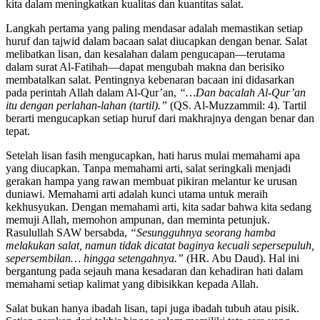
kita dalam meningkatkan kualitas dan kuantitas salat.
Langkah pertama yang paling mendasar adalah memastikan setiap
huruf dan tajwid dalam bacaan salat diucapkan dengan benar. Salat
melibatkan lisan, dan kesalahan dalam pengucapan—terutama
dalam surat Al-Fatihah—dapat mengubah makna dan berisiko
membatalkan salat. Pentingnya kebenaran bacaan ini didasarkan
pada perintah Allah dalam Al-Qur’an,
“…Dan bacalah Al-Qur’an
itu dengan perlahan-lahan (tartil).”
(QS. Al-Muzzammil: 4). Tartil
berarti mengucapkan setiap huruf dari makhrajnya dengan benar dan
tepat.
Setelah lisan fasih mengucapkan, hati harus mulai memahami apa
yang diucapkan. Tanpa memahami arti, salat seringkali menjadi
gerakan hampa yang rawan membuat pikiran melantur ke urusan
duniawi. Memahami arti adalah kunci utama untuk meraih
kekhusyukan. Dengan memahami arti, kita sadar bahwa kita sedang
memuji Allah, memohon ampunan, dan meminta petunjuk.
Rasulullah SAW bersabda,
“Sesungguhnya seorang hamba
melakukan salat, namun tidak dicatat baginya kecuali sepersepuluh,
sepersembilan… hingga setengahnya.”
(HR. Abu Daud). Hal ini
bergantung pada sejauh mana kesadaran dan kehadiran hati dalam
memahami setiap kalimat yang dibisikkan kepada Allah.
Salat bukan hanya ibadah lisan, tapi juga ibadah tubuh atau pisik.