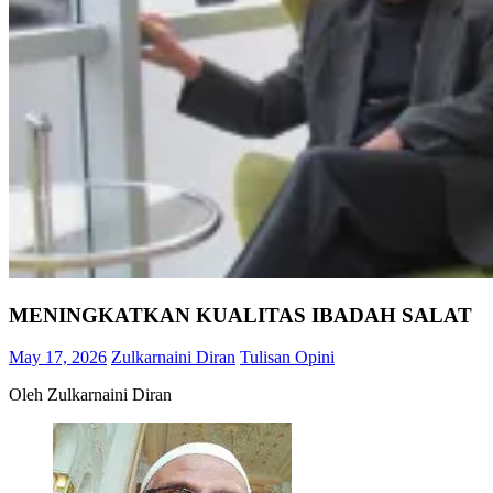
MENINGKATKAN KUALITAS IBADAH SALAT
May 17, 2026
Zulkarnaini Diran
Tulisan Opini
Oleh Zulkarnaini Diran