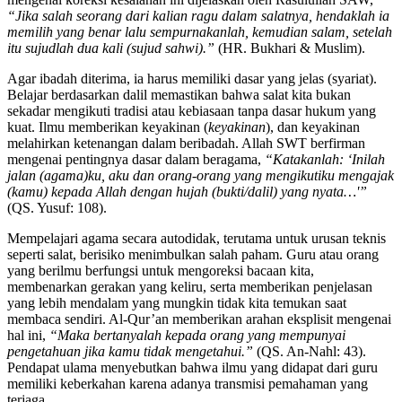
“Jika salah seorang dari kalian ragu dalam salatnya, hendaklah ia
memilih yang benar lalu sempurnakanlah, kemudian salam, setelah
itu sujudlah dua kali (sujud sahwi).”
(HR. Bukhari & Muslim).
Agar ibadah diterima, ia harus memiliki dasar yang jelas (syariat).
Belajar berdasarkan dalil memastikan bahwa salat kita bukan
sekadar mengikuti tradisi atau kebiasaan tanpa dasar hukum yang
kuat. Ilmu memberikan keyakinan (
keyakinan
), dan keyakinan
melahirkan ketenangan dalam beribadah. Allah SWT berfirman
mengenai pentingnya dasar dalam beragama,
“Katakanlah: ‘Inilah
jalan (agama)ku, aku dan orang-orang yang mengikutiku mengajak
(kamu) kepada Allah dengan hujah (bukti/dalil) yang nyata…'”
(QS. Yusuf: 108).
Mempelajari agama secara autodidak, terutama untuk urusan teknis
seperti salat, berisiko menimbulkan salah paham. Guru atau orang
yang berilmu berfungsi untuk mengoreksi bacaan kita,
membenarkan gerakan yang keliru, serta memberikan penjelasan
yang lebih mendalam yang mungkin tidak kita temukan saat
membaca sendiri. Al-Qur’an memberikan arahan eksplisit mengenai
hal ini,
“Maka bertanyalah kepada orang yang mempunyai
pengetahuan jika kamu tidak mengetahui.”
(QS. An-Nahl: 43).
Pendapat ulama menyebutkan bahwa ilmu yang didapat dari guru
memiliki keberkahan karena adanya transmisi pemahaman yang
terjaga.