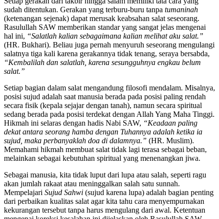
Setiap gerakan dari takbir hingga salam memiliki tata cara yang
sudah ditentukan. Gerakan yang terburu-buru tanpa
tumaninah
(ketenangan sejenak) dapat merusak keabsahan salat seseorang.
Rasulullah SAW memberikan standar yang sangat jelas mengenai
hal ini,
“Salatlah kalian sebagaimana kalian melihat aku salat.”
(HR. Bukhari). Beliau juga pernah menyuruh seseorang mengulangi
salatnya tiga kali karena gerakannya tidak tenang, seraya bersabda,
“Kembalilah dan salatlah, karena sesungguhnya engkau belum
salat.”
Setiap bagian dalam salat mengandung filosofi mendalam. Misalnya,
posisi sujud adalah saat manusia berada pada posisi paling rendah
secara fisik (kepala sejajar dengan tanah), namun secara spiritual
sedang berada pada posisi terdekat dengan Allah Yang Maha Tinggi.
Hikmah ini selaras dengan hadis Nabi SAW,
“Keadaan paling
dekat antara seorang hamba dengan Tuhannya adalah ketika ia
sujud, maka perbanyaklah doa di dalamnya.”
(HR. Muslim).
Memahami hikmah membuat salat tidak lagi terasa sebagai beban,
melainkan sebagai kebutuhan spiritual yang menenangkan jiwa.
Sebagai manusia, kita tidak luput dari lupa atau salah, seperti ragu
akan jumlah rakaat atau meninggalkan salah satu sunnah.
Mempelajari
Sujud Sahwi
(sujud karena lupa) adalah bagian penting
dari perbaikan kualitas salat agar kita tahu cara menyempurnakan
kekurangan tersebut tanpa harus mengulang dari awal. Ketentuan
mengenai koreksi kesalahan ini dijelaskan oleh Rasulullah SAW,