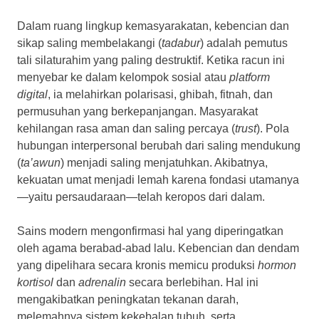
Dalam ruang lingkup kemasyarakatan, kebencian dan
sikap saling membelakangi (
tadabur
) adalah pemutus
tali silaturahim yang paling destruktif. Ketika racun ini
menyebar ke dalam kelompok sosial atau
platform
digital
, ia melahirkan polarisasi, ghibah, fitnah, dan
permusuhan yang berkepanjangan. Masyarakat
kehilangan rasa aman dan saling percaya (
trust
). Pola
hubungan interpersonal berubah dari saling mendukung
(
ta’awun
) menjadi saling menjatuhkan. Akibatnya,
kekuatan umat menjadi lemah karena fondasi utamanya
—yaitu persaudaraan—telah keropos dari dalam.
Sains modern mengonfirmasi hal yang diperingatkan
oleh agama berabad-abad lalu. Kebencian dan dendam
yang dipelihara secara kronis memicu produksi
hormon
kortisol
dan
adrenalin
secara berlebihan. Hal ini
mengakibatkan peningkatan tekanan darah,
melemahnya sistem kekebalan tubuh, serta