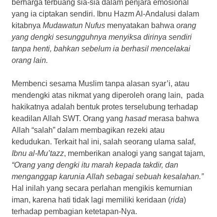
berharga terbuang sia-sia dalam penjara emosional
yang ia ciptakan sendiri. Ibnu Hazm Al-Andalusi dalam
kitabnya
Mudawatun Nufus
menyatakan bahwa
orang
yang dengki sesungguhnya menyiksa dirinya sendiri
tanpa henti, bahkan sebelum ia berhasil mencelakai
orang lain.
Membenci sesama Muslim tanpa alasan syar’i, atau
mendengki atas nikmat yang diperoleh orang lain, pada
hakikatnya adalah bentuk protes terselubung terhadap
keadilan Allah SWT. Orang yang
hasad
merasa bahwa
Allah “salah” dalam membagikan rezeki atau
kedudukan. Terkait hal ini, salah seorang ulama salaf,
Ibnu al-Mu’tazz
, memberikan analogi yang sangat tajam,
“Orang yang dengki itu marah kepada takdir, dan
menganggap karunia Allah sebagai sebuah kesalahan.”
Hal inilah yang secara perlahan mengikis kemurnian
iman, karena hati tidak lagi memiliki keridaan (
rida
)
terhadap pembagian ketetapan-Nya.