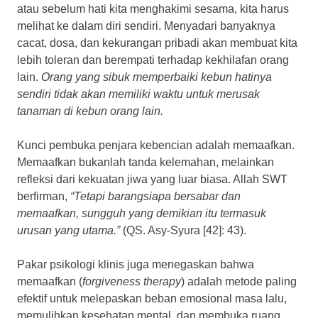
atau sebelum hati kita menghakimi sesama, kita harus
melihat ke dalam diri sendiri. Menyadari banyaknya
cacat, dosa, dan kekurangan pribadi akan membuat kita
lebih toleran dan berempati terhadap kekhilafan orang
lain.
Orang yang sibuk memperbaiki kebun hatinya
sendiri tidak akan memiliki waktu untuk merusak
tanaman di kebun orang lain.
Kunci pembuka penjara kebencian adalah memaafkan.
Memaafkan bukanlah tanda kelemahan, melainkan
refleksi dari kekuatan jiwa yang luar biasa. Allah SWT
berfirman,
“Tetapi barangsiapa bersabar dan
memaafkan, sungguh yang demikian itu termasuk
urusan yang utama.”
(QS. Asy-Syura [42]: 43).
Pakar psikologi klinis juga menegaskan bahwa
memaafkan (
forgiveness therapy
) adalah metode paling
efektif untuk melepaskan beban emosional masa lalu,
memulihkan kesehatan mental, dan membuka ruang