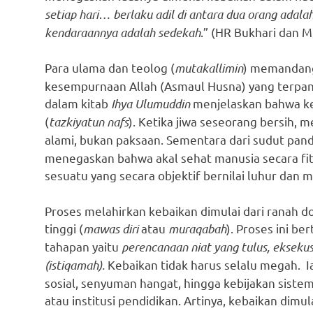
setiap hari… berlaku adil di antara dua orang adal
kendaraannya adalah sedekah
.” (HR Bukhari dan M
Para ulama dan teolog (
mutakallimin
) memandang 
kesempurnaan Allah (Asmaul Husna) yang terpanc
dalam kitab
Ihya Ulumuddin
menjelaskan bahwa keb
(
tazkiyatun nafs
). Ketika jiwa seseorang bersih,
alami, bukan paksaan. Sementara dari sudut pa
menegaskan bahwa akal sehat manusia secara f
sesuatu yang secara objektif bernilai luhur dan 
Proses melahirkan kebaikan dimulai dari ranah d
tinggi (
mawas diri
atau
muraqabah
). Proses ini be
tahapan yaitu
perencanaan niat yang tulus, eksekusi
(istiqamah).
Kebaikan tidak harus selalu megah. Ia
sosial, senyuman hangat, hingga kebijakan sist
atau institusi pendidikan. Artinya, kebaikan dimul