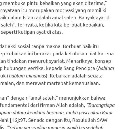
ang membuka pintu kebaikan yang akan diterima,”
Pernyataan itu merupakan motivasi yang memiliki
aik dalam Islam adalah amal saleh. Banyak ayat di
leh”. Ternyata, ketika kita berbuat kebaikan,
 seperti kutipan ayat di atas.
ar aksi sosial tanpa makna. Berbuat baik itu
sep kebaikan ini berakar pada ketulusan niat karena
aian tindakan menurut syariat. Menariknya, konsep
p hubungan vertikal kepada Sang Pencipta (
hablum
uk (
hablum minannas
). Kebaikan adalah segala
maian, dan merawat martabat kemanusiaan.
man” dengan “amal saleh,” menunjukkan bahwa
l fundamental dari firman Allah adalah,
“Barangsiapa
empuan dalam keadaan beriman, maka pasti akan Kami
ahl [16]:97. Senada dengan itu, Rasulullah SAW
is,
“Setiap persendian manusia wajib bersedekah