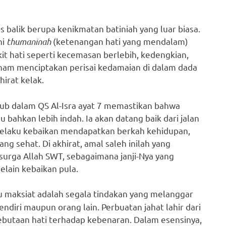
 balik berupa kenikmatan batiniah yang luar biasa.
hi
thumaninah
(ketenangan hati yang mendalam)
it hati seperti kecemasan berlebih, kedengkian,
anam menciptakan perisai kedamaian di dalam dada
hirat kelak.
tub dalam QS Al-Isra ayat 7 memastikan bahwa
 bahkan lebih indah. Ia akan datang baik dari jalan
 pelaku kebaikan mendapatkan berkah kehidupan,
ang sehat. Di akhirat, amal saleh inilah yang
urga Allah SWT, sebagaimana janji-Nya yang
elain kebaikan pula.
au maksiat adalah segala tindakan yang melanggar
ndiri maupun orang lain. Perbuatan jahat lahir dari
ebutaan hati terhadap kebenaran. Dalam esensinya,