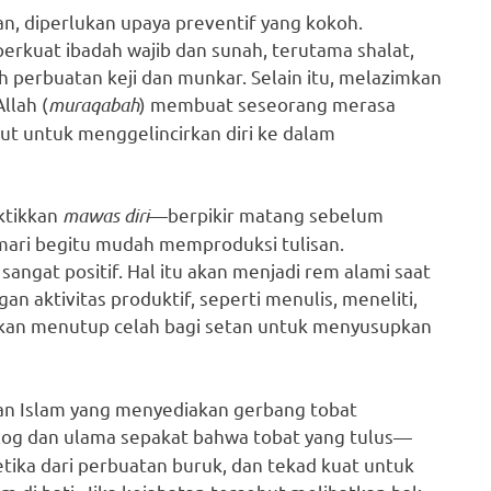
an, diperlukan upaya preventif yang kokoh.
rkuat ibadah wajib dan sunah, terutama shalat,
 perbuatan keji dan munkar. Selain itu, melazimkan
llah (
muraqabah
) membuat seseorang merasa
kut untuk menggelincirkan diri ke dalam
ktikkan
mawas diri
—berpikir matang sebelum
 jemari begitu mudah memproduksi tulisan.
ngat positif. Hal itu akan menjadi rem alami saat
 aktivitas produktif, seperti menulis, meneliti,
 akan menutup celah bagi setan untuk menyusupkan
dahan Islam yang menyediakan gerbang tobat
olog dan ulama sepakat bahwa tobat yang tulus—
tika dari perbuatan buruk, dan tekad kuat untuk