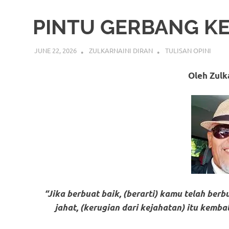
PINTU GERBANG K
JUNE 22, 2026
ZULKARNAINI DIRAN
TULISAN OPINI
Oleh Zulk
“Jika berbuat baik, (berarti) kamu telah berb
jahat, (kerugian dari kejahatan) itu kembal