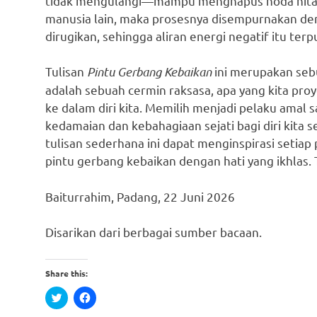
tidak mengulangi—mampu menghapus noda hitam d
manusia lain, maka prosesnya disempurnakan d
dirugikan, sehingga aliran energi negatif itu terp
Tulisan
Pintu Gerbang Kebaikan
ini merupakan sebu
adalah sebuah cermin raksasa, apa yang kita pro
ke dalam diri kita. Memilih menjadi pelaku amal s
kedamaian dan kebahagiaan sejati bagi diri kita s
tulisan sederhana ini dapat menginspirasi seti
pintu gerbang kebaikan dengan hati yang ikhlas. 
Baiturrahim, Padang, 22 Juni 2026
Disarikan dari berbagai sumber bacaan.
Share this:
Click
Click
to
to
share
share