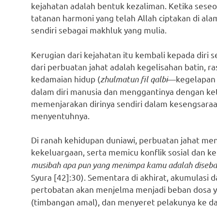
kejahatan adalah bentuk kezaliman. Ketika sese
tatanan harmoni yang telah Allah ciptakan di a
sendiri sebagai makhluk yang mulia.
Kerugian dari kejahatan itu kembali kepada diri sen
dari perbuatan jahat adalah kegelisahan batin, r
kedamaian hidup (
zhulmatun fil qalbi
—kegelapan d
dalam diri manusia dan menggantinya dengan ket
memenjarakan dirinya sendiri dalam kesengsaraa
menyentuhnya.
Di ranah kehidupan duniawi, perbuatan jahat m
kekeluargaan, serta memicu konflik sosial dan 
musibah apa pun yang menimpa kamu adalah diseba
Syura [42]:30). Sementara di akhirat, akumulasi 
pertobatan akan menjelma menjadi beban dosa 
(timbangan amal), dan menyeret pelakunya ke d