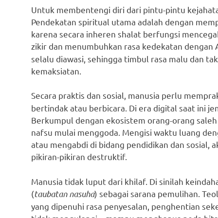
Untuk membentengi diri dari pintu-pintu kejahat
Pendekatan spiritual utama adalah dengan mempe
karena secara inheren shalat berfungsi mencegah
zikir dan menumbuhkan rasa kedekatan dengan A
selalu diawasi, sehingga timbul rasa malu dan ta
kemaksiatan.
Secara praktis dan sosial, manusia perlu mempra
bertindak atau berbicara. Di era digital saat ini
Berkumpul dengan ekosistem orang-orang saleh sa
nafsu mulai menggoda. Mengisi waktu luang dengan
atau mengabdi di bidang pendidikan dan sosial,
pikiran-pikiran destruktif.
Manusia tidak luput dari khilaf. Di sinilah kein
(
taubatan nasuha
) sebagai sarana pemulihan. Te
yang dipenuhi rasa penyesalan, penghentian seke