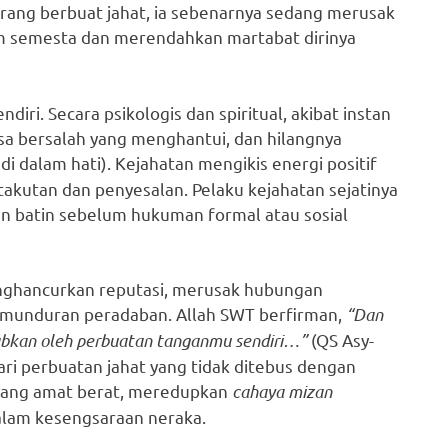
orang berbuat jahat, ia sebenarnya sedang merusak
lam semesta dan merendahkan martabat dirinya
diri. Secara psikologis dan spiritual, akibat instan
asa bersalah yang menghantui, dan hilangnya
i dalam hati). Kejahatan mengikis energi positif
akutan dan penyesalan. Pelaku kejahatan sejatinya
n batin sebelum hukuman formal atau sosial
enghancurkan reputasi, merusak hubungan
kemunduran peradaban. Allah SWT berfirman,
“Dan
bkan oleh perbuatan tanganmu sendiri…”
(QS Asy-
dari perbuatan jahat yang tidak ditebus dengan
yang amat berat, meredupkan
cahaya mizan
alam kesengsaraan neraka.