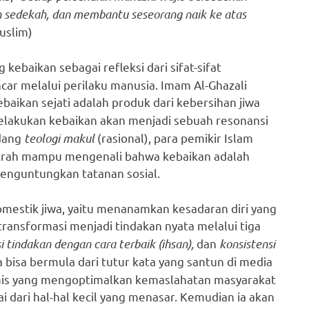
ah sedekah, dan membantu seseorang naik ke atas
uslim)
kebaikan sebagai refleksi dari sifat-sifat
ar melalui perilaku manusia. Imam Al-Ghazali
aikan sejati adalah produk dari kebersihan jiwa
 melakukan kebaikan akan menjadi sebuah resonansi
ndang
teologi makul
(rasional), para pemikir Islam
itrah mampu mengenali bahwa kebaikan adalah
menguntungkan tatanan sosial.
omestik jiwa, yaitu menanamkan kesadaran diri yang
rtransformasi menjadi tindakan nyata melalui tiga
 tindakan dengan cara terbaik (ihsan),
dan
konsistensi
 bisa bermula dari tutur kata yang santun di media
emis yang mengoptimalkan kemaslahatan masyarakat
ai dari hal-hal kecil yang menasar. Kemudian ia akan