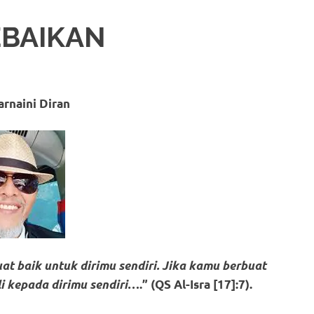
EBAIKAN
arnaini Diran
uat baik untuk dirimu sendiri. Jika kamu berbuat
i kepada dirimu sendiri
….” (QS Al-Isra [17]:7).