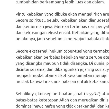
tumbuh dan berkembang lebih luas dan dalam.
Pintu kebaikan yang dibuka akan mengalirkan arus
Secara spiritual, pelaku kebaikan akan dianugera
dan kemurnian jiwa. Mereka terbebas dari penyak
dan kekosongan eksistensial. Kebaikan yang dit
pelakunya, jauh sebelum ia berwujud pahala di ak
Secara eksternal, hukum tabur-tuai yang termak
kebaikan akan berbalas kebaikan yang serupa atau
yang disangka maupun tidak disangka. Di dunia,
dicintai sesama, dan dibangunkan jejaring sosial y
menjadi modal utama tiket keselamatan menuju s
mutlak bahwa tidak ada balasan untuk kebaikan s
Sebaliknya, konsep perbuatan jahat (
sayyi’ah
) at
batas-batas ketetapan Allah dan merugikan diri se
dominasi hawa nafsu yang tidak terkendali dan k