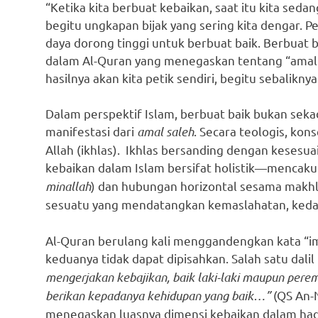
“Ketika kita berbuat kebaikan, saat itu kita sed
begitu ungkapan bijak yang sering kita dengar. 
daya dorong tinggi untuk berbuat baik. Berbuat b
dalam Al-Quran yang menegaskan tentang “amal sa
hasilnya akan kita petik sendiri, begitu sebaliknya
Dalam perspektif Islam, berbuat baik bukan sekad
manifestasi dari
amal saleh
. Secara teologis, kon
Allah (ikhlas). Ikhlas bersanding dengan kesesu
kebaikan dalam Islam bersifat holistik—mencaku
minallah
) dan hubungan horizontal sesama makhl
sesuatu yang mendatangkan kemaslahatan, keda
Al-Quran berulang kali menggandengkan kata “i
keduanya tidak dapat dipisahkan. Salah satu dali
mengerjakan kebajikan, baik laki-laki maupun per
berikan kepadanya kehidupan yang baik…”
(QS An-N
menegaskan luasnya dimensi kebaikan dalam had