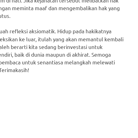
i hati. Jika kejahatan tersebut melibatkan hak
engan meminta maaf dan mengembalikan hak yang
utus.
ah refleksi aksiomatik. Hidup pada hakikatnya
yeksikan ke luar, itulah yang akan memantul kembali
aleh berarti kita sedang berinvestasi untuk
endiri, baik di dunia maupun di akhirat. Semoga
ap pembaca untuk senantiasa melangkah melewati
Terimakasih!