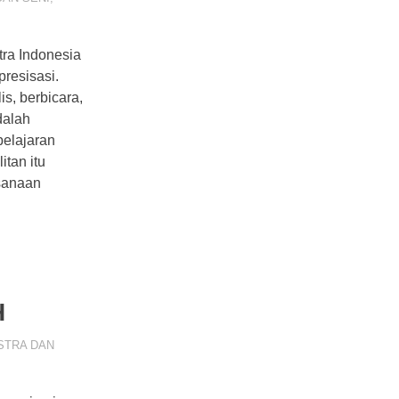
ra Indonesia
resisasi.
s, berbicara,
dalah
belajaran
itan itu
ksanaan
H
STRA DAN