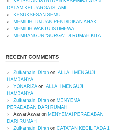
KETAATAN ISTRI DAN KESEIMBANGAN
DALAM KELUARGA ISLAMI
KESUKSESAN SEMU
MEMILIH TUJUAN PENDIDIKAN ANAK
MEMILIH WAKTU ISTIMEWA
MEMBANGUN “SURGA” DI RUMAH KITA
RECENT COMMENTS
Zulkarnaini Diran
on
ALLAH MENGUJI
HAMBANYA
YONARIZA
on
ALLAH MENGUJI
HAMBANYA
Zulkarnaini Diran
on
MENYEMAI
PERADABAN DARI RUMAH
Azwar Azwar
on
MENYEMAI PERADABAN
DARI RUMAH
Zulkarnaini Diran
on
CATATAN KECIL PADA 1