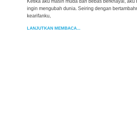
Ketika aku masih muda dan bebas berkhayal, aku
ingin mengubah dunia. Seiring dengan bertambah
kearifanku,
LANJUTKAN MEMBACA...