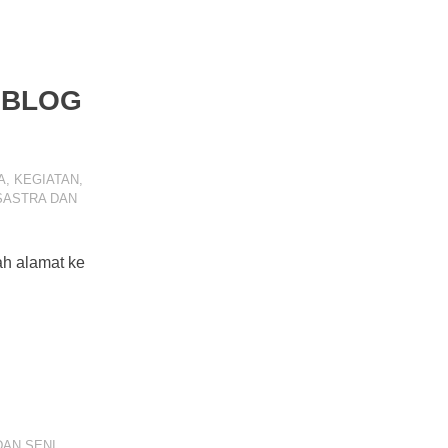
 BLOG
A
,
KEGIATAN
,
SASTRA DAN
ah alamat ke
DAN SENI
,