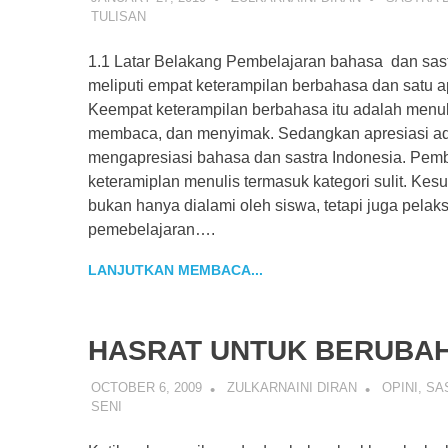
TULISAN
1.1 Latar Belakang Pembelajaran bahasa dan sast
meliputi empat keterampilan berbahasa dan satu ap
Keempat keterampilan berbahasa itu adalah menuli
membaca, dan menyimak. Sedangkan apresiasi a
mengapresiasi bahasa dan sastra Indonesia. Pem
keteramiplan menulis termasuk kategori sulit. Kesul
bukan hanya dialami oleh siswa, tetapi juga pela
pemebelajaran….
LANJUTKAN MEMBACA...
HASRAT UNTUK BERUBA
OCTOBER 6, 2009
ZULKARNAINI DIRAN
OPINI
,
SA
SENI