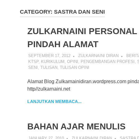
CATEGORY:
SASTRA DAN SENI
ZULKARNAINI PERSONAL
PINDAH ALAMAT
SEPTEMBER 17, 2012
ZULKARNAINI DIRAN
BERIT
KTSP
,
KURIKULUM
,
OPINI
,
PENGEMBANGAN PROFESI
,
SENI
,
TULISAN
,
TULISAN OPINI
Alamat Blog Zulkarnainidiran.wordpress.com pind
http//zulkarnaini.net
LANJUTKAN MEMBACA...
BAHAN AJAR MENULIS
JANUARY 27, 2010
ZULKARNAINI DIRAN
SASTRA 