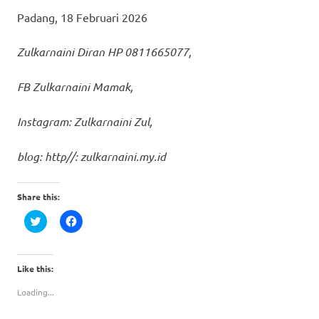
Padang, 18 Februari 2026
Zulkarnaini Diran HP 0811665077,
FB Zulkarnaini Mamak,
Instagram: Zulkarnaini Zul,
blog: http//: zulkarnaini.my.id
Share this:
Click
Click
to
to
share
share
on
on
Twitter
Facebook
(Opens
(Opens
Like this:
in
in
new
new
Loading...
window)
window)