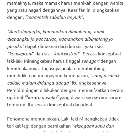
mamaknya, maka mamak harus menikah dengan wanita
yang satu nagari dengannya. Kearifan ini diungkapkan
dengan,
“maminteh sabalun anyuik”
.
“Anak dipangku, kamanakan dibimbiang, anak
diapangku jo pancarian, kamanakan dibimbiang jo
pusako”
dapat dimaknai dari dua sisi, yakni sisi
“konseptual
” dan sisi
“kontekstual
”. Secara konseptual
laki-laki Minangkabau harus tinggal
senagari
dengan
kemenakannya. Tugasnya adalah membimbing,
mendidik, dan mengayomi kemenakan
,”siang dicaliak-
caliak, malam didanga-danga”
itu ungkapannya.
Pembimbingan dilakukan dengan memanfaatkan secara
optimal
“harato pusako”
yang diwarsikan secara turun-
temurun. Itu secara konseptual dan ideal.
Fenomena menunjukkan. Laki-laki Minangkabau tidak
terikat lagi dengan pernikahan
“eksogami suku dan