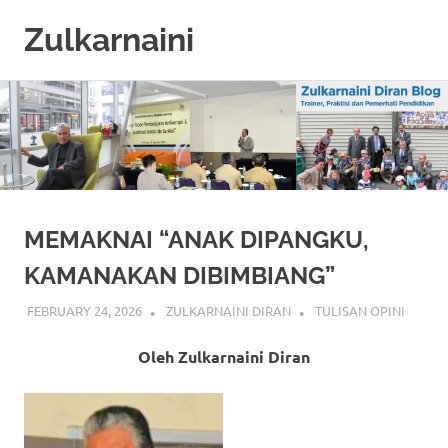
Zulkarnaini
Personal
Skip
Blog
to
content
MEMAKNAI “ANAK DIPANGKU,
KAMANAKAN DIBIMBIANG”
FEBRUARY 24, 2026
ZULKARNAINI DIRAN
TULISAN OPINI
Oleh Zulkarnaini Diran