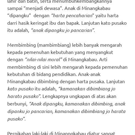
lahir dan batin, serta menumbuhkembangkannya
sampai “menjadi dewasa”. Anak di Minangkabau
“dipangku” dengan
“harta pencaharian
” yaitu harta
darri hasik keringat ibu dan bapak. Lanjutan kato pusako
itu adalah,
“anak dipangku jo pancarian”.
Membimbing (mambimbiang) lebih banyak mengarah
kepada pemenuhan kebutuhan yang menyangkut
dengan
“nilai-nilai moral”
di Minangkabau. Arti
membimbing di sini lebih mengarah kepada pemenuhan
kebutuhan di bidang pendidikan. Anak-anak
Minangkabau dibimbing dengan harta pusaka. Lanjutan
kato pusako
itu adalah,
“kamanakan dibimbiang jo
harato pusako”
. Lengkapnya ungkapan di atas akan
berbunyi,
“Anak dipangku, kamanakan dibimbing, anak
dipanku jo pancarian, kamanakan dibimbiang jo harata
pusako”.
Pernikahan laki-laki di Minanngkabau diatur sangat