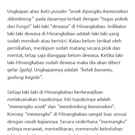
Ungkapan atau
kato pusako “anak dipangku kamanakan
dibimbiang”
pada dasarnya terkait dengan “tugas pokok
dan fungsi” laki-laki “dewasa” di Minangkabau. Indikator
laki-laki dewasa di Minangkabau adalah laki-laki yang
sudah menikah atau beristri. Kalau belum terikat oleh
pernikahan, meskipun sudah matang secara pisik dan
mental, tetap saja dianggap belum dewasa. Ketika laki-
laki Minangkabau sudah dewasa maka dia akan diberi
gelar
(gala).
Ungkapannya adalah
“ketek banamo,
gadang bagala”.
Setiap laki-laki di Minangkabau berkewajiban
melaksanakan tupoksinya. Inti tupoksinya adalah
“memangku anak
” dan
“membimbing kemenakan
”.
Konsep
“memangku
” di Minangkabau sangat luas sesuai
dengan ranah kajiannya. Secara sederhana “memangku”
artinya merawat, memeliharan, memenuhi kebutuhan