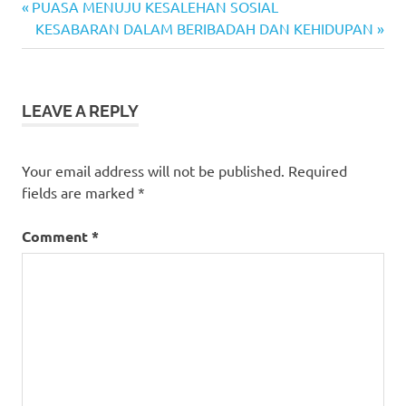
Previous
Post
PUASA MENUJU KESALEHAN SOSIAL
Post:
Next
KESABARAN DALAM BERIBADAH DAN KEHIDUPAN
navigation
Post:
LEAVE A REPLY
Your email address will not be published.
Required
fields are marked
*
Comment
*