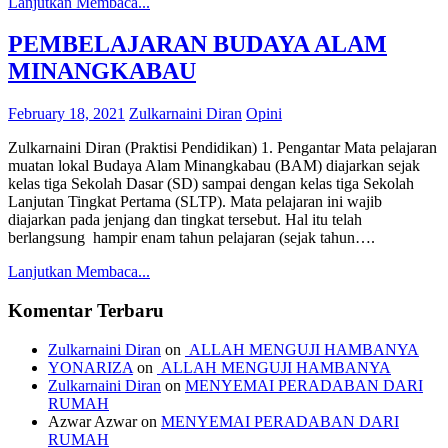
Lanjutkan Membaca...
PEMBELAJARAN BUDAYA ALAM
MINANGKABAU
February 18, 2021
Zulkarnaini Diran
Opini
Zulkarnaini Diran (Praktisi Pendidikan) 1. Pengantar Mata pelajaran
muatan lokal Budaya Alam Minangkabau (BAM) diajarkan sejak
kelas tiga Sekolah Dasar (SD) sampai dengan kelas tiga Sekolah
Lanjutan Tingkat Pertama (SLTP). Mata pelajaran ini wajib
diajarkan pada jenjang dan tingkat tersebut. Hal itu telah
berlangsung hampir enam tahun pelajaran (sejak tahun….
Lanjutkan Membaca...
Komentar Terbaru
Zulkarnaini Diran
on
ALLAH MENGUJI HAMBANYA
YONARIZA
on
ALLAH MENGUJI HAMBANYA
Zulkarnaini Diran
on
MENYEMAI PERADABAN DARI
RUMAH
Azwar Azwar
on
MENYEMAI PERADABAN DARI
RUMAH