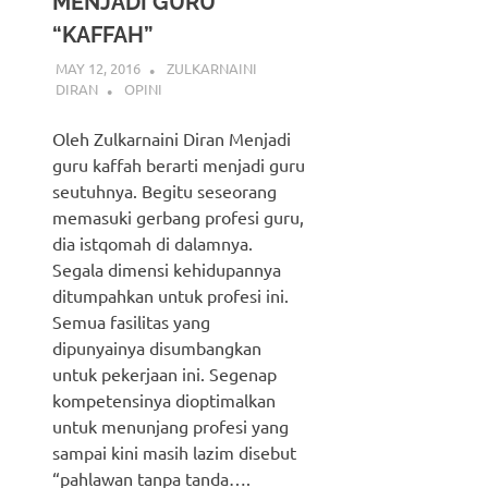
MENJADI GURU
“KAFFAH”
MAY 12, 2016
ZULKARNAINI
DIRAN
OPINI
Oleh Zulkarnaini Diran Menjadi
guru kaffah berarti menjadi guru
seutuhnya. Begitu seseorang
memasuki gerbang profesi guru,
dia istqomah di dalamnya.
Segala dimensi kehidupannya
ditumpahkan untuk profesi ini.
Semua fasilitas yang
dipunyainya disumbangkan
untuk pekerjaan ini. Segenap
kompetensinya dioptimalkan
untuk menunjang profesi yang
sampai kini masih lazim disebut
“pahlawan tanpa tanda….