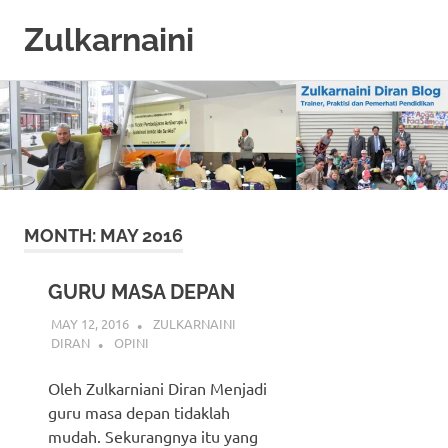
Zulkarnaini
Personal
Skip
Blog
to
content
MONTH:
MAY 2016
GURU MASA DEPAN
MAY 12, 2016
ZULKARNAINI
DIRAN
OPINI
Oleh Zulkarniani Diran Menjadi
guru masa depan tidaklah
mudah. Sekurangnya itu yang