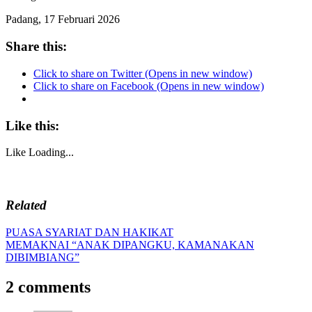
Padang, 17 Februari 2026
Share this:
Click to share on Twitter (Opens in new window)
Click to share on Facebook (Opens in new window)
Like this:
Like
Loading...
Related
Post
Previous
PUASA SYARIAT DAN HAKIKAT
Post:
Next
MEMAKNAI “ANAK DIPANGKU, KAMANAKAN
navigation
Post:
DIBIMBIANG”
2 comments