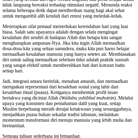
tidak langsung bereaksi terhadap stimulasi negatif. Menunda reaksi
selama beberapa detik dapat memberikan ruang bagi akal sehat
untuk mengambil alih kendali dari emosi yang meledak-ledak.
Menerapkan sifat pemaaf memerlukan kerendahan hati yang luar
biasa. Salah satu upayanya adalah dengan selalu mengingat
kesalahan diri sendiri di hadapan Allah dan betapa kita sangat
mengharapkan ampunan-Nya. Jika kita ingin Allah memaafkan
dosa-dosa kita yang seluas samudera, maka kita pun harus belajar
memaafkan kesalahan manusia yang hanya setetes air. Membiasakan
diri untuk saling memaafkan sebelum tidur adalah praktik sunnah
yang sangat efektif untuk membersihkan hati dari kotoran batin
setiap hari.
Jadi, integrasi antara berinfak, menahan amarah, dan memaafkan
merupakan representasi dari kesalehan sosial yang lahir dari
kesalehan ritual (puasa). Ketiganya membentuk profil insan
bertakwa yang dicintai Allah (
Wallahu yuhibbul muhsinin
). Melalui
upaya yang konsisten dan pemahaman dalil yang kuat, setiap
Muslim berpeluang meraih derajat ketakwaan yang sesungguhnya,
menjadikan puasa bukan sekadar tradisi tahunan, melainkan
momentum transformasi diri menuju manusia yang lebih mulia dan
bermanfaat.
Semoga tulisan sederhana ini brmanfaat.