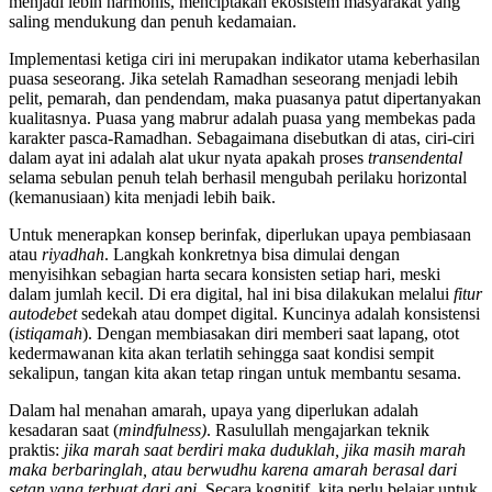
menjadi lebih harmonis, menciptakan ekosistem masyarakat yang
saling mendukung dan penuh kedamaian.
Implementasi ketiga ciri ini merupakan indikator utama keberhasilan
puasa seseorang. Jika setelah Ramadhan seseorang menjadi lebih
pelit, pemarah, dan pendendam, maka puasanya patut dipertanyakan
kualitasnya. Puasa yang mabrur adalah puasa yang membekas pada
karakter pasca-Ramadhan. Sebagaimana disebutkan di atas, ciri-ciri
dalam ayat ini adalah alat ukur nyata apakah proses
transendental
selama sebulan penuh telah berhasil mengubah perilaku horizontal
(kemanusiaan) kita menjadi lebih baik.
Untuk menerapkan konsep berinfak, diperlukan upaya pembiasaan
atau
riyadhah
. Langkah konkretnya bisa dimulai dengan
menyisihkan sebagian harta secara konsisten setiap hari, meski
dalam jumlah kecil. Di era digital, hal ini bisa dilakukan melalui
fitur
autodebet
sedekah atau dompet digital. Kuncinya adalah konsistensi
(
istiqamah
). Dengan membiasakan diri memberi saat lapang, otot
kedermawanan kita akan terlatih sehingga saat kondisi sempit
sekalipun, tangan kita akan tetap ringan untuk membantu sesama.
Dalam hal menahan amarah, upaya yang diperlukan adalah
kesadaran saat (
mindfulness)
. Rasulullah mengajarkan teknik
praktis:
jika marah saat berdiri maka duduklah, jika masih marah
maka berbaringlah, atau berwudhu karena amarah berasal dari
setan yang terbuat dari api
. Secara kognitif, kita perlu belajar untuk