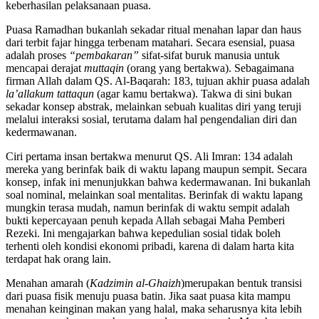
keberhasilan pelaksanaan puasa.
Puasa Ramadhan bukanlah sekadar ritual menahan lapar dan haus
dari terbit fajar hingga terbenam matahari. Secara esensial, puasa
adalah proses
“pembakaran”
sifat-sifat buruk manusia untuk
mencapai derajat
muttaqin
(orang yang bertakwa). Sebagaimana
firman Allah dalam QS. Al-Baqarah: 183, tujuan akhir puasa adalah
la’allakum tattaqun
(agar kamu bertakwa). Takwa di sini bukan
sekadar konsep abstrak, melainkan sebuah kualitas diri yang teruji
melalui interaksi sosial, terutama dalam hal pengendalian diri dan
kedermawanan.
Ciri pertama insan bertakwa menurut QS. Ali Imran: 134 adalah
mereka yang berinfak baik di waktu lapang maupun sempit. Secara
konsep, infak ini menunjukkan bahwa kedermawanan. Ini bukanlah
soal nominal, melainkan soal mentalitas. Berinfak di waktu lapang
mungkin terasa mudah, namun berinfak di waktu sempit adalah
bukti kepercayaan penuh kepada Allah sebagai Maha Pemberi
Rezeki. Ini mengajarkan bahwa kepedulian sosial tidak boleh
terhenti oleh kondisi ekonomi pribadi, karena di dalam harta kita
terdapat hak orang lain.
Menahan amarah (
Kadzimin al-Ghaizh
)merupakan bentuk transisi
dari puasa fisik menuju puasa batin. Jika saat puasa kita mampu
menahan keinginan makan yang halal, maka seharusnya kita lebih