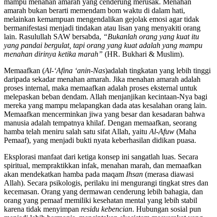
mampu menahan amarah yang cenderung merusak. Menahan
amarah bukan berarti memendam bom waktu di dalam hati,
melainkan kemampuan mengendalikan gejolak emosi agar tidak
bermanifestasi menjadi tindakan atau lisan yang menyakiti orang
lain. Rasulullah SAW bersabda,
“Bukanlah orang yang kuat itu
yang pandai bergulat, tapi orang yang kuat adalah yang mampu
menahan dirinya ketika marah”
(HR. Bukhari & Muslim).
Memaafkan (
Al-‘Afina ‘anin-Nas
)adalah tingkatan yang lebih tinggi
daripada sekadar menahan amarah. Jika menahan amarah adalah
proses internal, maka memaafkan adalah proses eksternal untuk
melepaskan beban dendam. Allah menjanjikan kecintaan-Nya bagi
mereka yang mampu melapangkan dada atas kesalahan orang lain.
Memaafkan mencerminkan jiwa yang besar dan kesadaran bahwa
manusia adalah tempatnya khilaf. Dengan memaafkan, seorang
hamba telah meniru salah satu sifat Allah, yaitu
Al-Afuw
(Maha
Pemaaf), yang menjadi bukti nyata keberhasilan didikan puasa.
Eksplorasi manfaat dari ketiga konsep ini sangatlah luas. Secara
spiritual, mempraktikkan infak, menahan marah, dan memaafkan
akan mendekatkan hamba pada maqam
Ihsan
(merasa diawasi
Allah). Secara psikologis, perilaku ini mengurangi tingkat stres dan
kecemasan. Orang yang dermawan cenderung lebih bahagia, dan
orang yang pemaaf memiliki kesehatan mental yang lebih stabil
karena tidak menyimpan
residu kebencian
. Hubungan sosial pun