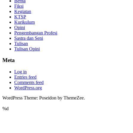
Berita
Fiksi
Kegiatan
KTSP
Kurikulum
Opini
Pengembangan Profesi
Sastra dan Seni
Tulisan
Tulisan Opini
Meta
Log in
Entries feed
Comments feed
WordPress.org
WordPress Theme: Poseidon by ThemeZee.
%d