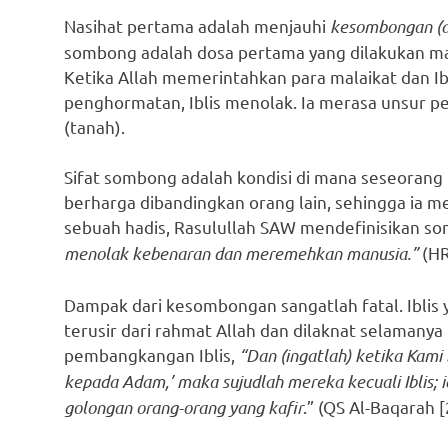
Nasihat pertama adalah menjauhi
kesombongan (al
sombong adalah dosa pertama yang dilakukan mak
Ketika Allah memerintahkan para malaikat dan I
penghormatan, Iblis menolak. Ia merasa unsur pe
(tanah).
Sifat sombong adalah kondisi di mana seseorang m
berharga dibandingkan orang lain, sehingga ia
sebuah hadis, Rasulullah SAW mendefinisikan so
menolak kebenaran dan meremehkan manusia.”
(HR
Dampak dari kesombongan sangatlah fatal. Iblis
terusir dari rahmat Allah dan dilaknat selamanya
pembangkangan Iblis,
“Dan (ingatlah) ketika Kami
kepada Adam,’ maka sujudlah mereka kecuali Iblis; 
golongan orang-orang yang kafir
.” (QS Al-Baqarah [