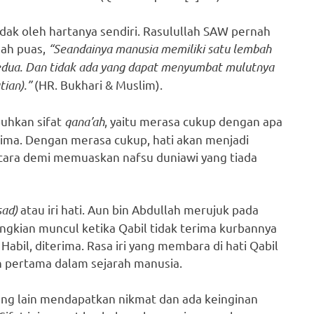
dak oleh hartanya sendiri. Rasulullah SAW pernah
nah puas,
“Seandainya manusia memiliki satu lembah
edua. Dan tidak ada yang dapat menyumbat mulutnya
ian).”
(HR. Bukhari & Muslim).
uhkan sifat
qana’ah
, yaitu merasa cukup dengan apa
rima. Dengan merasa cukup, hati akan menjadi
 cara demi memuaskan nafsu duniawi yang tiada
sad)
atau iri hati. Aun bin Abdullah merujuk pada
engkian muncul ketika Qabil tidak terima kurbannya
abil, diterima. Rasa iri yang membara di hati Qabil
pertama dalam sejarah manusia.
ang lain mendapatkan nikmat dan ada keinginan