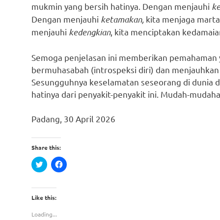
mukmin yang bersih hatinya. Dengan menjauhi
k
Dengan menjauhi
ketamakan,
kita menjaga marta
menjauhi
kedengkian
, kita menciptakan kedamai
Semoga penjelasan ini memberikan pemahaman y
bermuhasabah (introspeksi diri) dan menjauhkan d
Sesungguhnya keselamatan seseorang di dunia d
hatinya dari penyakit-penyakit ini. Mudah-mudaha
Padang, 30 April 2026
Share this:
Click
Click
to
to
share
share
on
on
Twitter
Facebook
(Opens
(Opens
Like this:
in
in
new
new
window)
window)
Loading...