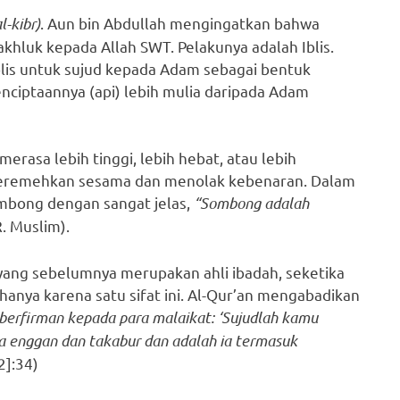
-kibr)
. Aun bin Abdullah mengingatkan bahwa
hluk kepada Allah SWT. Pelakunya adalah Iblis.
blis untuk sujud kepada Adam sebagai bentuk
nciptaannya (api) lebih mulia daripada Adam
erasa lebih tinggi, lebih hebat, atau lebih
 meremehkan sesama dan menolak kebenaran. Dalam
mbong dengan sangat jelas,
“Sombong adalah
. Muslim).
 yang sebelumnya merupakan ahli ibadah, seketika
 hanya karena satu sifat ini. Al-Qur’an mengabadikan
 berfirman kepada para malaikat: ‘Sujudlah kamu
ia enggan dan takabur dan adalah ia termasuk
2]:34)