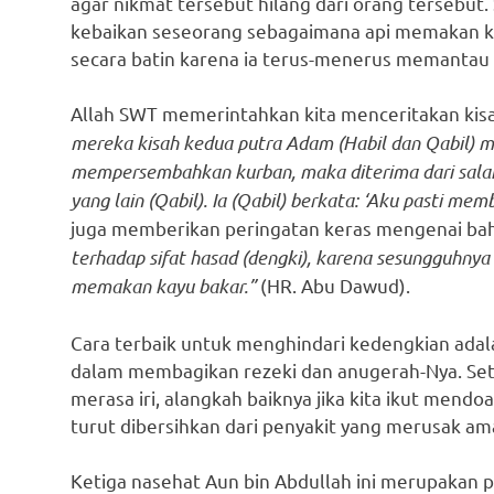
agar nikmat tersebut hilang dari orang tersebut.
kebaikan seseorang sebagaimana api memakan k
secara batin karena ia terus-menerus memantau 
Allah SWT memerintahkan kita menceritakan kisah
mereka kisah kedua putra Adam (Habil dan Qabil) 
mempersembahkan kurban, maka diterima dari salah s
yang lain (Qabil). Ia (Qabil) berkata: ‘Aku pasti 
juga memberikan peringatan keras mengenai ba
terhadap sifat hasad (dengki), karena sesungguhny
memakan kayu bakar.”
(HR. Abu Dawud).
Cara terbaik untuk menghindari kedengkian ada
dalam membagikan rezeki dan anugerah-Nya. Seti
merasa iri, alangkah baiknya jika kita ikut mendo
turut dibersihkan dari penyakit yang merusak amal
Ketiga nasehat Aun bin Abdullah ini merupakan