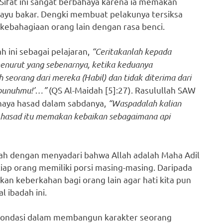
 Sifat ini sangat berbahaya karena ia memakan
ayu bakar. Dengki membuat pelakunya tersiksa
kebahagiaan orang lain dengan rasa benci.
 ini sebagai pelajaran,
“Ceritakanlah kepada
menurut yang sebenarnya, ketika keduanya
eorang dari mereka (Habil) dan tidak diterima dari
membunuhmu!’…”
(QS Al-Maidah [5]:27). Rasulullah SAW
haya hasad dalam sabdanya,
“Waspadalah kalian
a hasad itu memakan kebaikan sebagaimana api
lah dengan menyadari bahwa Allah adalah Maha Adil
ap orang memiliki porsi masing-masing. Daripada
akan keberkahan bagi orang lain agar hati kita pun
 ibadah ini.
 pondasi dalam membangun karakter seorang