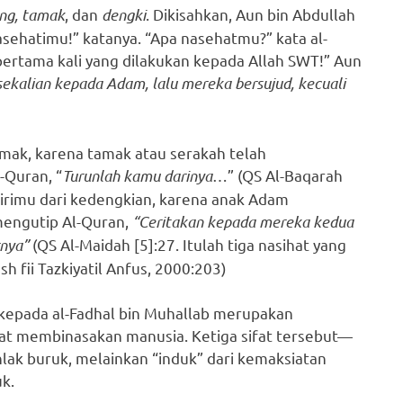
ng, tamak
, dan
dengki
. Dikisahkan, Aun bin Abdullah
sehatimu!” katanya. “Apa nasehatmu?” kata al-
pertama kali yang dilakukan kepada Allah SWT!” Aun
ekalian kepada Adam, lalu mereka bersujud, kecuali
amak, karena tamak atau serakah telah
-Quran, “
Turunlah kamu darinya
…” (QS Al-Baqarah
dirimu dari kedengkian, karena anak Adam
engutip Al-Quran,
“Ceritakan kepada mereka kedua
rnya”
(QS Al-Maidah [5]:27. Itulah tiga nasihat yang
h fii Tazkiyatil Anfus, 2000:203)
 kepada al-Fadhal bin Muhallab merupakan
apat membinasakan manusia. Ketiga sifat tersebut—
ak buruk, melainkan “induk” dari kemaksiatan
k.