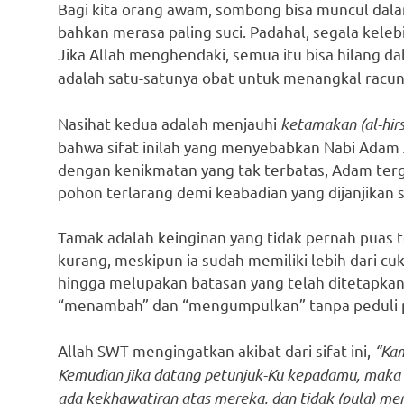
Bagi kita orang awam, sombong bisa muncul dalam
bahkan merasa paling suci. Padahal, segala kelebi
Jika Allah menghendaki, semua itu bisa hilang dal
adalah satu-satunya obat untuk menangkal racu
Nasihat kedua adalah menjauhi
ketamakan (al-hir
bahwa sifat inilah yang menyebabkan Nabi Adam 
dengan kenikmatan yang tak terbatas, Adam ter
pohon terlarang demi keabadian yang dijanjikan s
Tamak adalah keinginan yang tidak pernah puas 
kurang, meskipun ia sudah memiliki lebih dari cu
hingga melupakan batasan yang telah ditetapkan
“menambah” dan “mengumpulkan” tanpa peduli 
Allah SWT mengingatkan akibat dari sifat ini,
“Kam
Kemudian jika datang petunjuk-Ku kepadamu, maka b
ada kekhawatiran atas mereka, dan tidak (pula) mere