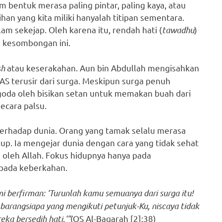
 bentuk merasa paling pintar, paling kaya, atau
han yang kita miliki hanyalah titipan sementara.
am sekejap. Oleh karena itu, rendah hati (
tawadhu
)
n kesombongan ini.
sh
atau keserakahan. Aun bin Abdullah mengisahkan
AS terusir dari surga. Meskipun surga penuh
goda oleh bisikan setan untuk memakan buah dari
ecara palsu.
terhadap dunia. Orang yang tamak selalu merasa
kup. Ia mengejar dunia dengan cara yang tidak sehat
 oleh Allah. Fokus hidupnya hanya pada
pada keberkahan.
i berfirman: ‘Turunlah kamu semuanya dari surga itu!
arangsiapa yang mengikuti petunjuk-Ku, niscaya tidak
ka bersedih hati.'”
(QS Al-Baqarah [2]:38)