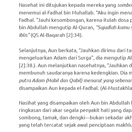
Nasehat ini ditujukan kepada mereka yang
sombo
menemui al-Fadhal bin Muhallab. “Aku ingin mena
Fadhal. “Jauhi kesombongan, karena itulah dosa 
bin Abdullah mengutip Al-Quran,
“Sujudlah kamu s
Iblis”
(QS Al-Baqarah [2]:34).
Selanjutnya, Aun berkata, “Jauhkan dirimu dari t
mengeluarkan Adam dari Surga”, dia mengutip Al
[2]:38.). Aun melanjutkan nasehatnya, “Jauhkan 
membunuh saudaranya karena kedengkian. Dia m
putra Adam (Habil dan Qabil) menurut yang sebena
disampaikan Aun kepada el-Fadhal. (Al-Mustakhlas
Nasihat yang disampaikan oleh Aun bin Abdullah
ringkasan dari akar segala penyakit hati yang d
sombong, tamak, dan dengki—bukan sekadar akhl
yang telah tercatat sejak awal penciptaan makhlu