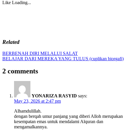
Like
Loading...
Related
Post
Previous
BERBENAH DIRI MELALUI SALAT
Post:
Next
BELAJAR DARI MEREKA YANG TULUS (cuplikan biorgafi)
navigation
Post:
2 comments
YONARIZA RASYID
says:
May 23, 2026 at 2:47 pm
Alhamdulillah.
dengan berqah umur panjang yang diberi Alloh merupakan
kesempatan emas untuk mendalami Alquran dan
mengamalkannya.