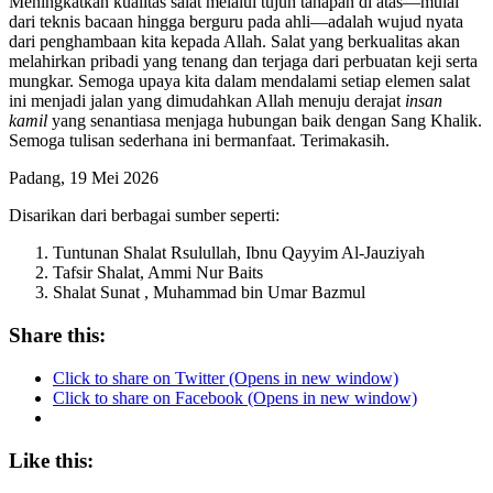
Meningkatkan kualitas salat melalui tujuh tahapan di atas—mulai
dari teknis bacaan hingga berguru pada ahli—adalah wujud nyata
dari penghambaan kita kepada Allah. Salat yang berkualitas akan
melahirkan pribadi yang tenang dan terjaga dari perbuatan keji serta
mungkar. Semoga upaya kita dalam mendalami setiap elemen salat
ini menjadi jalan yang dimudahkan Allah menuju derajat
insan
kamil
yang senantiasa menjaga hubungan baik dengan Sang Khalik.
Semoga tulisan sederhana ini bermanfaat. Terimakasih.
Padang, 19 Mei 2026
Disarikan dari berbagai sumber seperti:
Tuntunan Shalat Rsulullah, Ibnu Qayyim Al-Jauziyah
Tafsir Shalat, Ammi Nur Baits
Shalat Sunat , Muhammad bin Umar Bazmul
Share this:
Click to share on Twitter (Opens in new window)
Click to share on Facebook (Opens in new window)
Like this: