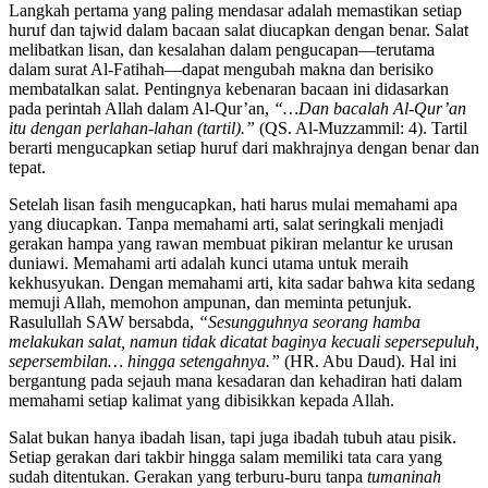
Langkah pertama yang paling mendasar adalah memastikan setiap
huruf dan tajwid dalam bacaan salat diucapkan dengan benar. Salat
melibatkan lisan, dan kesalahan dalam pengucapan—terutama
dalam surat Al-Fatihah—dapat mengubah makna dan berisiko
membatalkan salat. Pentingnya kebenaran bacaan ini didasarkan
pada perintah Allah dalam Al-Qur’an,
“…Dan bacalah Al-Qur’an
itu dengan perlahan-lahan (tartil).”
(QS. Al-Muzzammil: 4). Tartil
berarti mengucapkan setiap huruf dari makhrajnya dengan benar dan
tepat.
Setelah lisan fasih mengucapkan, hati harus mulai memahami apa
yang diucapkan. Tanpa memahami arti, salat seringkali menjadi
gerakan hampa yang rawan membuat pikiran melantur ke urusan
duniawi. Memahami arti adalah kunci utama untuk meraih
kekhusyukan. Dengan memahami arti, kita sadar bahwa kita sedang
memuji Allah, memohon ampunan, dan meminta petunjuk.
Rasulullah SAW bersabda,
“Sesungguhnya seorang hamba
melakukan salat, namun tidak dicatat baginya kecuali sepersepuluh,
sepersembilan… hingga setengahnya.”
(HR. Abu Daud). Hal ini
bergantung pada sejauh mana kesadaran dan kehadiran hati dalam
memahami setiap kalimat yang dibisikkan kepada Allah.
Salat bukan hanya ibadah lisan, tapi juga ibadah tubuh atau pisik.
Setiap gerakan dari takbir hingga salam memiliki tata cara yang
sudah ditentukan. Gerakan yang terburu-buru tanpa
tumaninah