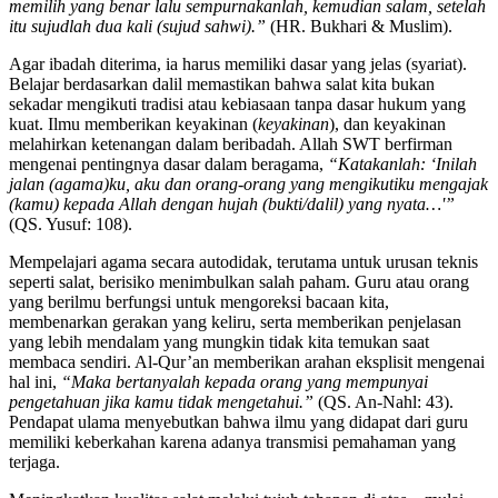
memilih yang benar lalu sempurnakanlah, kemudian salam, setelah
itu sujudlah dua kali (sujud sahwi).”
(HR. Bukhari & Muslim).
Agar ibadah diterima, ia harus memiliki dasar yang jelas (syariat).
Belajar berdasarkan dalil memastikan bahwa salat kita bukan
sekadar mengikuti tradisi atau kebiasaan tanpa dasar hukum yang
kuat. Ilmu memberikan keyakinan (
keyakinan
), dan keyakinan
melahirkan ketenangan dalam beribadah. Allah SWT berfirman
mengenai pentingnya dasar dalam beragama,
“Katakanlah: ‘Inilah
jalan (agama)ku, aku dan orang-orang yang mengikutiku mengajak
(kamu) kepada Allah dengan hujah (bukti/dalil) yang nyata…'”
(QS. Yusuf: 108).
Mempelajari agama secara autodidak, terutama untuk urusan teknis
seperti salat, berisiko menimbulkan salah paham. Guru atau orang
yang berilmu berfungsi untuk mengoreksi bacaan kita,
membenarkan gerakan yang keliru, serta memberikan penjelasan
yang lebih mendalam yang mungkin tidak kita temukan saat
membaca sendiri. Al-Qur’an memberikan arahan eksplisit mengenai
hal ini,
“Maka bertanyalah kepada orang yang mempunyai
pengetahuan jika kamu tidak mengetahui.”
(QS. An-Nahl: 43).
Pendapat ulama menyebutkan bahwa ilmu yang didapat dari guru
memiliki keberkahan karena adanya transmisi pemahaman yang
terjaga.