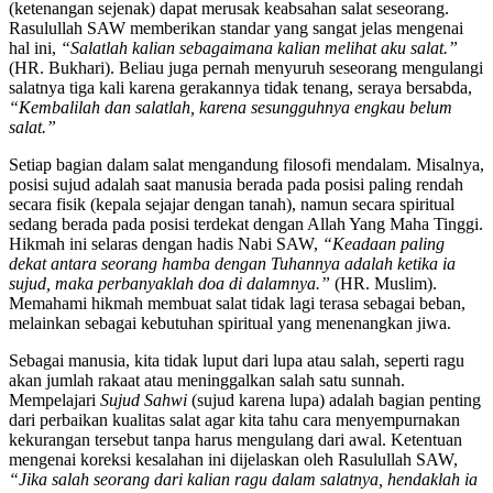
(ketenangan sejenak) dapat merusak keabsahan salat seseorang.
Rasulullah SAW memberikan standar yang sangat jelas mengenai
hal ini,
“Salatlah kalian sebagaimana kalian melihat aku salat.”
(HR. Bukhari). Beliau juga pernah menyuruh seseorang mengulangi
salatnya tiga kali karena gerakannya tidak tenang, seraya bersabda,
“Kembalilah dan salatlah, karena sesungguhnya engkau belum
salat.”
Setiap bagian dalam salat mengandung filosofi mendalam. Misalnya,
posisi sujud adalah saat manusia berada pada posisi paling rendah
secara fisik (kepala sejajar dengan tanah), namun secara spiritual
sedang berada pada posisi terdekat dengan Allah Yang Maha Tinggi.
Hikmah ini selaras dengan hadis Nabi SAW,
“Keadaan paling
dekat antara seorang hamba dengan Tuhannya adalah ketika ia
sujud, maka perbanyaklah doa di dalamnya.”
(HR. Muslim).
Memahami hikmah membuat salat tidak lagi terasa sebagai beban,
melainkan sebagai kebutuhan spiritual yang menenangkan jiwa.
Sebagai manusia, kita tidak luput dari lupa atau salah, seperti ragu
akan jumlah rakaat atau meninggalkan salah satu sunnah.
Mempelajari
Sujud Sahwi
(sujud karena lupa) adalah bagian penting
dari perbaikan kualitas salat agar kita tahu cara menyempurnakan
kekurangan tersebut tanpa harus mengulang dari awal. Ketentuan
mengenai koreksi kesalahan ini dijelaskan oleh Rasulullah SAW,
“Jika salah seorang dari kalian ragu dalam salatnya, hendaklah ia