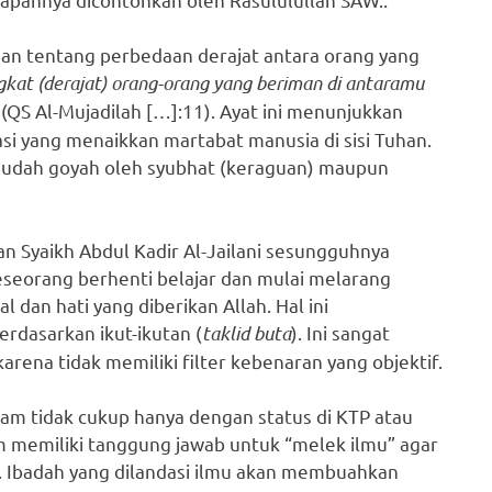
n tentang perbedaan derajat antara orang yang
at (derajat) orang-orang yang beriman di antaramu
(QS Al-Mujadilah […]:11). Ayat ini menunjukkan
si yang menaikkan martabat manusia di sisi Tuhan.
mudah goyah oleh syubhat (keraguan) maupun
 Syaikh Abdul Kadir Al-Jailani sesungguhnya
seseorang berhenti belajar dan mulai melarang
l dan hati yang diberikan Allah. Hal ini
rdasarkan ikut-ikutan (
taklid buta
). Ini sangat
rena tidak memiliki filter kebenaran yang objektif.
lam tidak cukup hanya dengan status di KTP atau
m memiliki tanggung jawab untuk “melek ilmu” agar
at. Ibadah yang dilandasi ilmu akan membuahkan