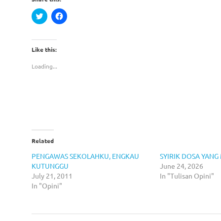
Click
Click
to
to
share
share
on
on
Twitter
Facebook
(Opens
(Opens
Like this:
in
in
new
new
window)
window)
Loading...
Related
PENGAWAS SEKOLAHKU, ENGKAU
SYIRIK DOSA YAN
KUTUNGGU
June 24, 2026
July 21, 2011
In "Tulisan Opini"
In "Opini"