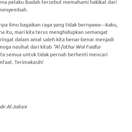
rena pelaku ibadah tersebut memahami hakikat dari
a menyembah.
tanpa ilmu bagaikan raga yang tidak bernyawa—kaku,
a itu, mari kita terus menghidupkan semangat
 keringat dalam amal saleh kita benar-benar menjadi
moga nasihat dari kitab
“Al-fathur Wal Faidlur
kita semua untuk tidak pernah berhenti mencari
nfaat. Terimakasih!
ir Al-Jailani