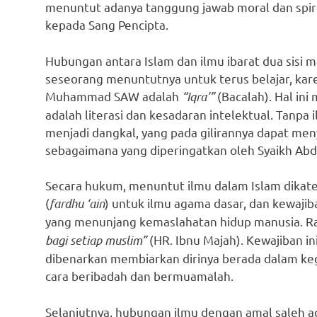
menuntut adanya tanggung jawab moral dan spiri
kepada Sang Pencipta.
Hubungan antara Islam dan ilmu ibarat dua sisi m
seseorang menuntutnya untuk terus belajar, kar
Muhammad SAW adalah
“Iqra'”
(Bacalah). Hal in
adalah literasi dan kesadaran intelektual. Tanp
menjadi dangkal, yang pada gilirannya dapat men
sebagaimana yang diperingatkan oleh Syaikh Abdul
Secara hukum, menuntut ilmu dalam Islam dikate
(
fardhu ‘ain
) untuk ilmu agama dasar, dan kewajiba
yang menunjang kemaslahatan hidup manusia. R
bagi setiap muslim”
(HR. Ibnu Majah). Kewajiban 
dibenarkan membiarkan dirinya berada dalam ke
cara beribadah dan bermuamalah.
Selanjutnya, hubungan ilmu dengan amal saleh a