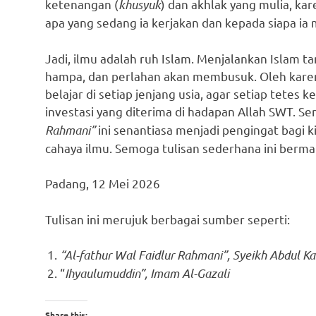
ketenangan (
khusyuk
) dan akhlak yang mulia, ka
apa yang sedang ia kerjakan dan kepada siapa i
Jadi, ilmu adalah ruh Islam. Menjalankan Islam 
hampa, dan perlahan akan membusuk. Oleh karen
belajar di setiap jenjang usia, agar setiap tetes
investasi yang diterima di hadapan Allah SWT. Se
Rahmani”
ini senantiasa menjadi pengingat bagi 
cahaya ilmu. Semoga tulisan sederhana ini berma
Padang, 12 Mei 2026
Tulisan ini merujuk berbagai sumber seperti:
“Al-fathur Wal Faidlur Rahmani”, Syeikh Abdul Kad
“
Ihyaulumuddin”, Imam Al-Gazali
Share this: