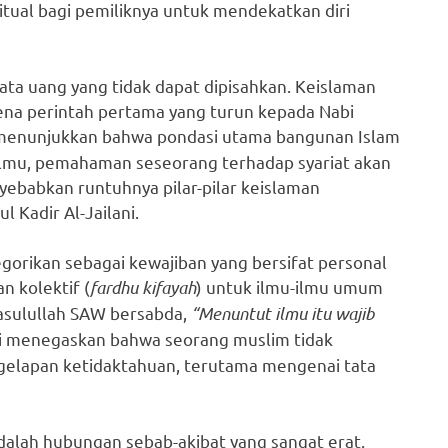
tual bagi pemiliknya untuk mendekatkan diri
ata uang yang tidak dapat dipisahkan. Keislaman
ena perintah pertama yang turun kepada Nabi
i menunjukkan bahwa pondasi utama bangunan Islam
a ilmu, pemahaman seseorang terhadap syariat akan
yebabkan runtuhnya pilar-pilar keislaman
 Kadir Al-Jailani.
gorikan sebagai kewajiban yang bersifat personal
n kolektif (
fardhu kifayah
) untuk ilmu-ilmu umum
asulullah SAW bersabda,
“Menuntut ilmu itu wajib
ini menegaskan bahwa seorang muslim tidak
gelapan ketidaktahuan, terutama mengenai tata
dalah hubungan sebab-akibat yang sangat erat.