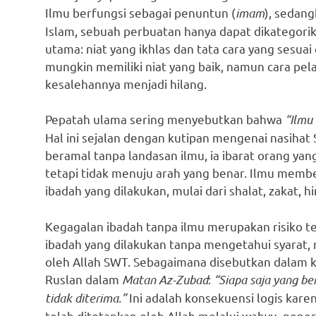
Ilmu berfungsi sebagai penuntun (
imam
), sedang
Islam, sebuah perbuatan hanya dapat dikategorik
utama: niat yang ikhlas dan tata cara yang sesua
mungkin memiliki niat yang baik, namun cara pela
kesalehannya menjadi hilang.
Pepatah ulama sering menyebutkan bahwa
“Ilmu 
Hal ini sejalan dengan kutipan mengenai nasihat S
beramal tanpa landasan ilmu, ia ibarat orang yan
tetapi tidak menuju arah yang benar. Ilmu memb
ibadah yang dilakukan, mulai dari shalat, zakat, hi
Kegagalan ibadah tanpa ilmu merupakan risiko te
ibadah yang dilakukan tanpa mengetahui syarat,
oleh Allah SWT. Sebagaimana disebutkan dalam k
Ruslan dalam
Matan Az-Zubad
:
“Siapa saja yang b
tidak diterima.”
Ini adalah konsekuensi logis kar
telah ditetapkan oleh Allah melalui wahyu, pene