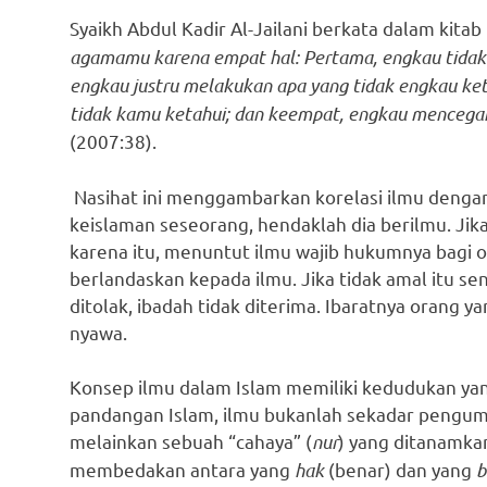
Syaikh Abdul Kadir Al-Jailani berkata dalam kitab
agamamu karena empat hal: Pertama, engkau tidak
engkau justru melakukan apa yang tidak engkau ket
tidak kamu ketahui; dan keempat, engkau mencegah
(2007:38).
Nasihat ini menggambarkan korelasi ilmu dengan
keislaman seseorang, hendaklah dia berilmu. Jika
karena itu, menuntut ilmu wajib hukumnya bagi 
berlandaskan kepada ilmu. Jika tidak amal itu se
ditolak, ibadah tidak diterima. Ibaratnya orang
nyawa.
Konsep ilmu dalam Islam memiliki kedudukan yang
pandangan Islam, ilmu bukanlah sekadar pengum
melainkan sebuah “cahaya” (
nur
) yang ditanamka
membedakan antara yang
hak
(benar) dan yang
b