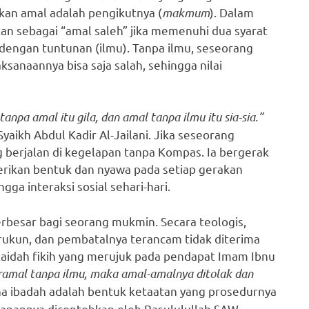
kan amal adalah pengikutnya (
makmum
). Dalam
an sebagai “amal saleh” jika memenuhi dua syarat
i dengan tuntunan (ilmu). Tanpa ilmu, seseorang
ksanaannya bisa saja salah, sehingga nilai
tanpa amal itu gila, dan amal tanpa ilmu itu sia-sia.”
yaikh Abdul Kadir Al-Jailani. Jika seseorang
g berjalan di kegelapan tanpa Kompas. Ia bergerak
erikan bentuk dan nyawa pada setiap gerakan
ngga interaksi sosial sehari-hari.
rbesar bagi seorang mukmin. Secara teologis,
 rukun, dan pembatalnya terancam tidak diterima
aidah fikih yang merujuk pada pendapat Imam Ibnu
eramal tanpa ilmu, maka amal-amalnya ditolak dan
ena ibadah adalah bentuk ketaatan yang prosedurnya
rapannya dicontohkan oleh Rasululullah SAW..