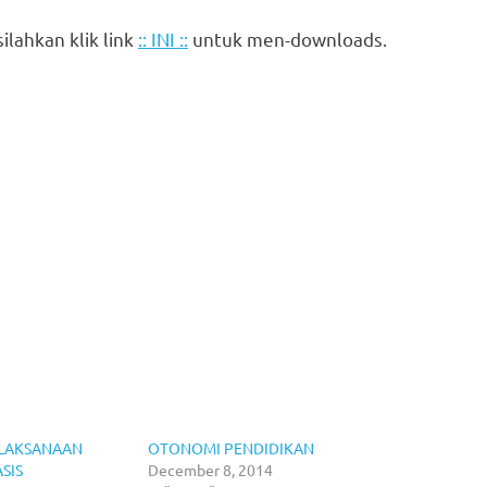
ilahkan klik link
:: INI ::
untuk men-downloads.
ELAKSANAAN
OTONOMI PENDIDIKAN
SIS
December 8, 2014