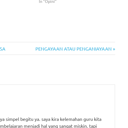
In "Opini"
Next
SA
PENGAYAAN ATAU PENGANIAYAAN
Post:
a simpel begitu ya. saya kira kelemahan guru kita
embelajaran menjadi hal yang sangat miskin. tapi