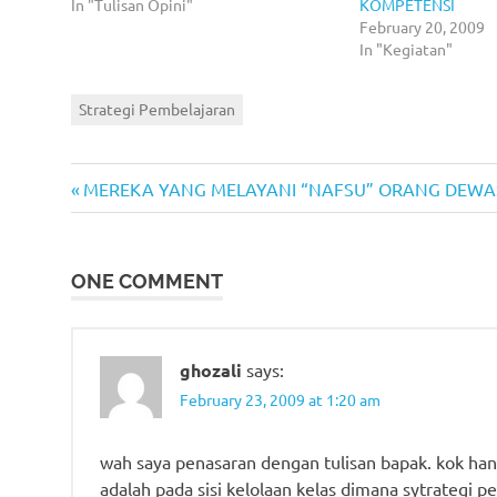
In "Tulisan Opini"
KOMPETENSI
February 20, 2009
In "Kegiatan"
Strategi Pembelajaran
Previous
Post
MEREKA YANG MELAYANI “NAFSU” ORANG DEWA
Post:
navigation
ONE COMMENT
ghozali
says:
February 23, 2009 at 1:20 am
wah saya penasaran dengan tulisan bapak. kok hany
adalah pada sisi kelolaan kelas dimana sytrategi p