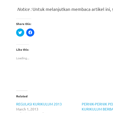
Notice :
Untuk melanjutkan membaca artikel ini, s
Share this:
Click
Click
to
to
share
share
on
on
Twitter
Facebook
(Opens
(Opens
Like this:
in
in
new
new
window)
window)
Loading...
Related
REGULASI KURIKULUM 2013
PERNIK-PERNIK P
March 1, 2013
KURIKULUM BERBA