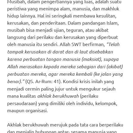
Musibah, dalam pengertiannya yang luas, adalah suatu
peristiwa yang menimpa alam, manusia, dan makhluk
hidup lainnya. Hal ini seringkali membawa kesulitan,
kerusakan, dan penderitaan. Dalam pandangan Islam,
musibah bisa menjadi ujian, teguran, atau akibat
langsung dari perilaku dan kerusakan yang diperbuat
oleh manusia itu sendiri. Allah SWT berfirman,
“Telah
tampak kerusakan di darat dan di laut disebabkan
karena perbuatan tangan manusia (maksiat), supaya
Allah merasakan kepada mereka sebagian dari (akibat)
perbuatan mereka, agar mereka kembali (ke jalan yang
benar).”
(QS. Ar-Rum: 41). Kondisi krisis inilah yang
menjadi cermin paling jujur untuk mengukur sejauh
mana kualitas
akhlak berukhuwah
(perilaku
persaudaraan) yang dimiliki oleh individu, kelompok,
maupun organisasi.
Akhlak berukhuwah merujuk pada tata cara berperilaku
dan menjalin hubungan antar- sesama manusia yang