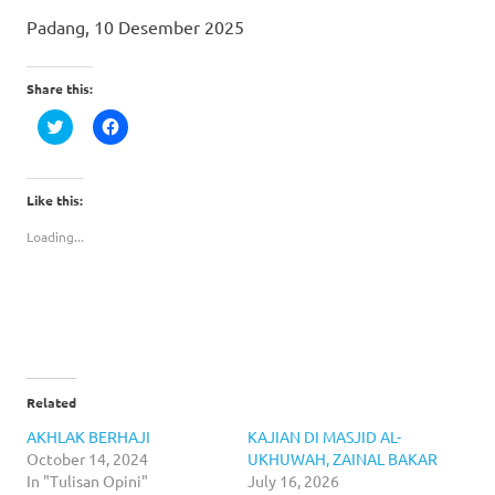
Padang, 10 Desember 2025
Share this:
Click
Click
to
to
share
share
on
on
Twitter
Facebook
(Opens
(Opens
Like this:
in
in
new
new
Loading...
window)
window)
Related
AKHLAK BERHAJI
KAJIAN DI MASJID AL-
October 14, 2024
UKHUWAH, ZAINAL BAKAR
In "Tulisan Opini"
July 16, 2026