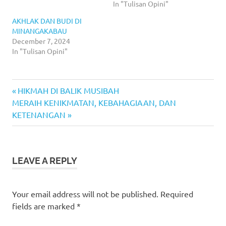
In "Tulisan Opini"
AKHLAK DAN BUDI DI
MINANGAKABAU
December 7, 2024
In "Tulisan Opini"
Previous
Post
HIKMAH DI BALIK MUSIBAH
Next
Post:
MERAIH KENIKMATAN, KEBAHAGIAAN, DAN
navigation
Post:
KETENANGAN
LEAVE A REPLY
Your email address will not be published.
Required
fields are marked
*