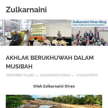
Zulkarnaini
Personal
Skip
Blog
to
content
AKHLAK BERUKHUWAH DALAM
MUSIBAH
DECEMBER 10, 2025
ZULKARNAINI DIRAN
TULISAN OPINI
Oleh Zulkarnaini Diran