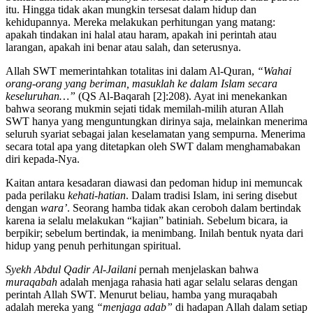
itu. Hingga tidak akan mungkin tersesat dalam hidup dan
kehidupannya. Mereka melakukan perhitungan yang matang:
apakah tindakan ini halal atau haram, apakah ini perintah atau
larangan, apakah ini benar atau salah, dan seterusnya.
Allah SWT memerintahkan totalitas ini dalam Al-Quran,
“Wahai
orang-orang yang beriman, masuklah ke dalam Islam secara
keseluruhan…”
(QS Al-Baqarah [2]:208). Ayat ini menekankan
bahwa seorang mukmin sejati tidak memilah-milih aturan Allah
SWT hanya yang menguntungkan dirinya saja, melainkan menerima
seluruh syariat sebagai jalan keselamatan yang sempurna. Menerima
secara total apa yang ditetapkan oleh SWT dalam menghamabakan
diri kepada-Nya.
Kaitan antara kesadaran diawasi dan pedoman hidup ini memuncak
pada perilaku
kehati-hatian
. Dalam tradisi Islam, ini sering disebut
dengan
wara’
. Seorang hamba tidak akan ceroboh dalam bertindak
karena ia selalu melakukan “kajian” batiniah. Sebelum bicara, ia
berpikir; sebelum bertindak, ia menimbang. Inilah bentuk nyata dari
hidup yang penuh perhitungan spiritual.
Syekh Abdul Qadir Al-Jailani
pernah menjelaskan bahwa
muraqabah
adalah menjaga rahasia hati agar selalu selaras dengan
perintah Allah SWT. Menurut beliau, hamba yang muraqabah
adalah mereka yang
“menjaga adab”
di hadapan Allah dalam setiap