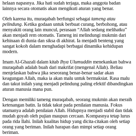
helaan napasnya. Jika hati sudah terjaga, maka anggota badan
lainnya secara otomatis akan mengikuti aturan yang benar.
Oleh karena itu, muraqabah berfungsi sebagai
tameng atau
pelindung
. Ketika godaan untuk berbuat curang, berbohong, atau
menyakiti orang lain muncul, perasaan “Allah sedang melihatku”
akan menjadi rem otomatis. Tameng ini melindungi mukmin dari
kehinaan di dunia dan siksa di akhirat. Ia menjadi benteng yang
sangat kokoh dalam menghadapi berbagai dinamika kehidupan
modern.
Imam Al-Ghazali dalam kitab
Ihya Ulumuddin
menekankan bahwa
muraqabah adalah buah dari makrifat (mengenal Allah). Beliau
menjelaskan bahwa jika seseorang benar-benar sadar akan
keagungan Allah, maka ia akan malu untuk bermaksiat. Rasa malu
dan takut inilah yang menjadi pelindung paling efektif dibandingkan
aturan manusia mana pun.
Dengan memiliki tameng muraqabah, seorang mukmin akan meraih
ketenangan batin. Ia tidak takut pada penilaian manusia. Fokus
utamanya adalah penilaian Allah. Hidupnya menjadi stabil dan tidak
mudah goyah oleh pujian maupun cercaan. Kompasnya tetap lurus
pada rida Ilahi. Inilah kualitas hidup yang dicita-citakan oleh setiap
orang yang beriman. Inilah harapan dan mimpi setiap orang
beriman.