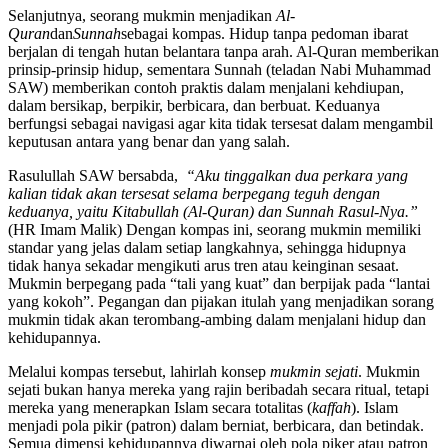
Selanjutnya, seorang mukmin menjadikan
Al-
Quran
dan
Sunnah
sebagai kompas. Hidup tanpa pedoman ibarat
berjalan di tengah hutan belantara tanpa arah. Al-Quran memberikan
prinsip-prinsip hidup, sementara Sunnah (teladan Nabi Muhammad
SAW) memberikan contoh praktis dalam menjalani kehdiupan,
dalam bersikap, berpikir, berbicara, dan berbuat. Keduanya
berfungsi sebagai navigasi agar kita tidak tersesat dalam mengambil
keputusan antara yang benar dan yang salah.
Rasulullah SAW bersabda,
“Aku tinggalkan dua perkara yang
kalian tidak akan tersesat selama berpegang teguh dengan
keduanya, yaitu Kitabullah (Al-Quran) dan Sunnah Rasul-Nya.”
(HR Imam Malik) Dengan kompas ini, seorang mukmin memiliki
standar yang jelas dalam setiap langkahnya, sehingga hidupnya
tidak hanya sekadar mengikuti arus tren atau keinginan sesaat.
Mukmin berpegang pada “tali yang kuat” dan berpijak pada “lantai
yang kokoh”. Pegangan dan pijakan itulah yang menjadikan sorang
mukmin tidak akan terombang-ambing dalam menjalani hidup dan
kehidupannya.
Melalui kompas tersebut, lahirlah konsep
mukmin sejati
. Mukmin
sejati bukan hanya mereka yang rajin beribadah secara ritual, tetapi
mereka yang menerapkan Islam secara totalitas (
kaffah
). Islam
menjadi pola pikir (patron) dalam berniat, berbicara, dan betindak.
Semua dimensi kehidupannya diwarnai oleh pola piker atau patron