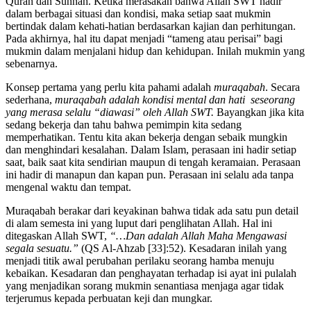
Quran dan Sunnah. Ketika merasakan bahwa Allah SWT hadir
dalam berbagai situasi dan kondisi, maka setiap saat mukmin
bertindak dalam kehati-hatian berdasarkan kajian dan perhitungan.
Pada akhirnya, hal itu dapat menjadi “tameng atau perisai” bagi
mukmin dalam menjalani hidup dan kehidupan. Inilah mukmin yang
sebenarnya.
Konsep pertama yang perlu kita pahami adalah
muraqabah
. Secara
sederhana,
muraqabah adalah kondisi mental dan hati seseorang
yang merasa selalu “diawasi” oleh Allah SWT.
Bayangkan jika kita
sedang bekerja dan tahu bahwa pemimpin kita sedang
memperhatikan. Tentu kita akan bekerja dengan sebaik mungkin
dan menghindari kesalahan. Dalam Islam, perasaan ini hadir setiap
saat, baik saat kita sendirian maupun di tengah keramaian. Perasaan
ini hadir di manapun dan kapan pun. Perasaan ini selalu ada tanpa
mengenal waktu dan tempat.
Muraqabah berakar dari keyakinan bahwa tidak ada satu pun detail
di alam semesta ini yang luput dari penglihatan Allah. Hal ini
ditegaskan Allah SWT,
“…Dan adalah Allah Maha Mengawasi
segala sesuatu.”
(QS Al-Ahzab [33]:52). Kesadaran inilah yang
menjadi titik awal perubahan perilaku seorang hamba menuju
kebaikan. Kesadaran dan penghayatan terhadap isi ayat ini pulalah
yang menjadikan sorang mukmin senantiasa menjaga agar tidak
terjerumus kepada perbuatan keji dan mungkar.