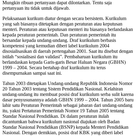
Mungkin ribuan pertanyaan dapat dilontarkan. Tentu saja
pertanyaan itu tidak untuk dijawab.
Pelaksanaan kurikum diatur dengan secara bersistem. Kurikulum
yang sah biasanya ditetapkan dengan peraturan atau keputusan
menteri. Peraturan atau keputusan menteri itu biasanya berlandaskan
kepada peraturan pemerintah. Dan peraturan pemerintah itu
bersandar kepada undang-undang. Draf kurikulum berbasis
kompetensi yang kemudian diberi label kurikulum 2004
disosialisasikan di daerah pertengahan 2001. Saat itu disebut dengan
istilah “sosialisasi dan validasi”. Pembaharuan kurikulum itu
berlandaskan kepada Garis-garis Besar Haluan Negara (GBHN)
1999 – 2004. Secara bertahap draf kurikulum itu terus
disempurnakan sampai saat ini.
Tahun 2003 ditetapkan Undang-undang Republik Indonesia Nomor
20 Tahun 2003 tentang Sistem Pendidikan Nasional. Kelahiran
undang-undang itu membuat posisi draf kurikulum serba sulit karena
dasar penyusunannya adalah GBHN 1999 – 2004. Tahun 2005 baru
lahir satu Peraturan Pemerintah sebagai jabaran dari undang-undang
itu, yakni Pertaturan Pemerintah Nomor 19 Tahun 2005 tentang
Standar Nasional Pendidikan. Di dalam peraturan itulah
dicantumkan bahwa kurikulum nasional diajukan oleh Badan
Standar Nasional Pendidikan (BSNP) kepada Menteri Pendidikan
Nasional. Dengan demikian, posisi draf KBK yang diberi label