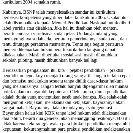
kurikulum 2004 semakin rumit.
Kabarnya, BSNP telah menyelesaikan standar ini kurikulum
berbasisi kompetensi yang diberi label kurikulum 2006. Usulan itu
telah disampaikan kepada Menteri Pendidikan Nasional untuk diberi
label yuridis atau disahkan. Jika hal itu disahkan oleh menteri,
berarti landasan yuridisnya sudah jelas. Undang-undang yang
memayunginya sudah ada, perturan pemerintahnya sudah ada, dan
tentu ditunggu peraturan menterinya. Tentu saja begitu pertauran
menteri dikeluarkan bukan berarti kurikulum langsung dapat
dilaksanakan. Masih diperlukan sosialisasi, masih dibutuhkan
sekolah piloting, masih dibutuhkan banyak hal lagi.
Berdasarkan pengalaman itu, kita – pejabat pendidikan – praktisi
pendidikan hendaknya menjadi orang yang arif. Jangan terlalu cepat
dan bernafsu melakukan sesuatu tanpa ditilik dasar-dasar hukum
yang melandasinya. Jangan terlalu banyak dipengaruhi oleh nuansa
poitik dalam mengambil keputusan. Oleh karena, dunia pendidikan
adalah dunia yang menentukan nasib anak bangsa. Jika salah-salah
mengambil kebijakan, melaksanakan kebijakan, bayarannya akan
sangat mahal. Bayarannya ialah teraniayanya satu generasi.
Bayangkan kalau kini KBK tanpa label hukum telah dilaksanakan
dua tahun, berarti dua generasi akan menanggung resikonya. Hal itu
tidak karena kekurangpiawaian para birokrat pendidikan mengambil
keputusan, kekurangmahiran para praktisi pendidikan melaksanakan