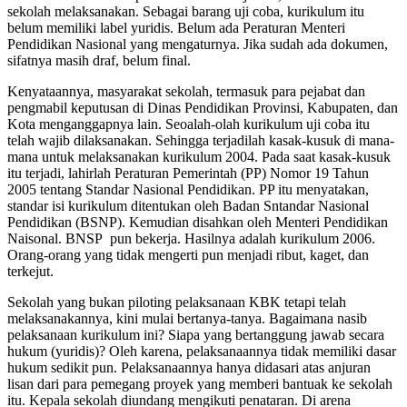
sekolah melaksanakan. Sebagai barang uji coba, kurikulum itu
belum memiliki label yuridis. Belum ada Peraturan Menteri
Pendidikan Nasional yang mengaturnya. Jika sudah ada dokumen,
sifatnya masih draf, belum final.
Kenyataannya, masyarakat sekolah, termasuk para pejabat dan
pengmabil keputusan di Dinas Pendidikan Provinsi, Kabupaten, dan
Kota menganggapnya lain. Seoalah-olah kurikulum uji coba itu
telah wajib dilaksanakan. Sehingga terjadilah kasak-kusuk di mana-
mana untuk melaksanakan kurikulum 2004. Pada saat kasak-kusuk
itu terjadi, lahirlah Peraturan Pemerintah (PP) Nomor 19 Tahun
2005 tentang Standar Nasional Pendidikan. PP itu menyatakan,
standar isi kurikulum ditentukan oleh Badan Sntandar Nasional
Pendidikan (BSNP). Kemudian disahkan oleh Menteri Pendidikan
Naisonal. BNSP pun bekerja. Hasilnya adalah kurikulum 2006.
Orang-orang yang tidak mengerti pun menjadi ribut, kaget, dan
terkejut.
Sekolah yang bukan piloting pelaksanaan KBK tetapi telah
melaksanakannya, kini mulai bertanya-tanya. Bagaimana nasib
pelaksanaan kurikulum ini? Siapa yang bertanggung jawab secara
hukum (yuridis)? Oleh karena, pelaksanaannya tidak memiliki dasar
hukum sedikit pun. Pelaksanaannya hanya didasari atas anjuran
lisan dari para pemegang proyek yang memberi bantuak ke sekolah
itu. Kepala sekolah diundang mengikuti penataran. Di arena