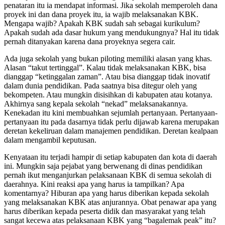
penataran itu ia mendapat informasi. Jika sekolah memperoleh dana
proyek ini dan dana proyek itu, ia wajib melaksanakan KBK.
Mengapa wajib? Apakah KBK sudah sah sebagai kurikulum?
Apakah sudah ada dasar hukum yang mendukungnya? Hal itu tidak
pernah ditanyakan karena dana proyeknya segera cair.
Ada juga sekolah yang bukan piloting memiliki alasan yang khas.
Alasan “takut tertinggal”. Kalau tidak melaksanakan KBK, bisa
dianggap “ketinggalan zaman”. Atau bisa dianggap tidak inovatif
dalam dunia pendidikan. Pada saatnya bisa ditegur oleh yang
bekompeten. Atau mungkin disisihkan di kabupaten atau kotanya.
Akhirnya sang kepala sekolah “nekad” melaksanakannya.
Kenekadan itu kini membuahkan sejumlah pertanyaan. Pertanyaan-
pertanyaan itu pada dasarnya tidak perlu dijawab karena merupakan
deretan kekeliruan dalam manajemen pendidikan. Deretan kealpaan
dalam mengambil keputusan.
Kenyataan itu terjadi hampir di setiap kabupaten dan kota di daerah
ini. Mungkin saja pejabat yang berwenang di dinas pendidikan
pernah ikut menganjurkan pelaksanaan KBK di semua sekolah di
daerahnya. Kini reaksi apa yang harus ia tampilkan? Apa
komentarnya? Hiburan apa yang harus diberikan kepada sekolah
yang melaksanakan KBK atas anjurannya. Obat penawar apa yang
harus diberikan kepada peserta didik dan masyarakat yang telah
sangat kecewa atas pelaksanaan KBK yang “bagalemak peak” itu?