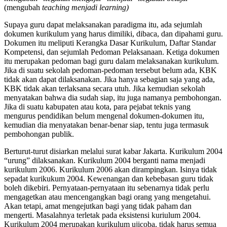
(mengubah
teaching menjadi learning)
Supaya guru dapat melaksanakan paradigma itu, ada sejumlah
dokumen kurikulum yang harus dimiliki, dibaca, dan dipahami guru.
Dokumen itu meliputi Kerangka Dasar Kurikulum, Daftar Standar
Kompetensi, dan sejumlah Pedoman Pelaksanaan. Ketiga dokumen
itu merupakan pedoman bagi guru dalam melaksanakan kurikulum.
Jika di suatu sekolah pedoman-pedoman tersebut belum ada, KBK
tidak akan dapat dilaksanakan. Jika hanya sebagian saja yang ada,
KBK tidak akan terlaksana secara utuh. Jika kemudian sekolah
menyatakan bahwa dia sudah siap, itu juga namanya pembohongan.
Jika di suatu kabupaten atau kota, para pejabat teknis yang
mengurus pendidikan belum mengenal dokumen-dokumen itu,
kemudian dia menyatakan benar-benar siap, tentu juga termasuk
pembohongan publik.
Berturut-turut disiarkan melalui surat kabar Jakarta. Kurikulum 2004
“urung” dilaksanakan. Kurikulum 2004 berganti nama menjadi
kurikulum 2006. Kurikulum 2006 akan dirampingkan. Isinya tidak
sepadat kurikukum 2004. Kewenangan dan kebebasan guru tidak
boleh dikebiri. Pernyataan-pernyataan itu sebenarnya tidak perlu
mengagetkan atau mencengangkan bagi orang yang mengetahui.
Akan tetapi, amat mengejutkan bagi yang tidak paham dan
mengerti. Masalahnya terletak pada eksistensi kuriulum 2004.
Kurikulum 2004 merupakan kurikulum ujicoba, tidak harus semua