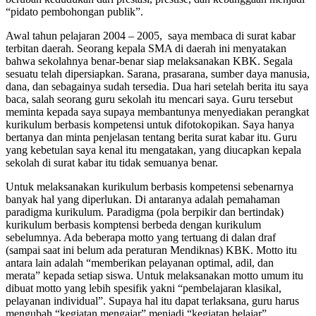
“pidato pembohongan publik”.
Awal tahun pelajaran 2004 – 2005, saya membaca di surat kabar
terbitan daerah. Seorang kepala SMA di daerah ini menyatakan
bahwa sekolahnya benar-benar siap melaksanakan KBK. Segala
sesuatu telah dipersiapkan. Sarana, prasarana, sumber daya manusia,
dana, dan sebagainya sudah tersedia. Dua hari setelah berita itu saya
baca, salah seorang guru sekolah itu mencari saya. Guru tersebut
meminta kepada saya supaya membantunya menyediakan perangkat
kurikulum berbasis kompetensi untuk difotokopikan. Saya hanya
bertanya dan minta penjelasan tentang berita surat kabar itu. Guru
yang kebetulan saya kenal itu mengatakan, yang diucapkan kepala
sekolah di surat kabar itu tidak semuanya benar.
Untuk melaksanakan kurikulum berbasis kompetensi sebenarnya
banyak hal yang diperlukan. Di antaranya adalah pemahaman
paradigma kurikulum. Paradigma (pola berpikir dan bertindak)
kurikulum berbasis komptensi berbeda dengan kurikulum
sebelumnya. Ada beberapa motto yang tertuang di dalan draf
(sampai saat ini belum ada peraturan Mendiknas) KBK. Motto itu
antara lain adalah “memberikan pelayanan optimal, adil, dan
merata” kepada setiap siswa. Untuk melaksanakan motto umum itu
dibuat motto yang lebih spesifik yakni “pembelajaran klasikal,
pelayanan individual”. Supaya hal itu dapat terlaksana, guru harus
mengubah “kegiatan mengajar” menjadi “kegiatan belajar”