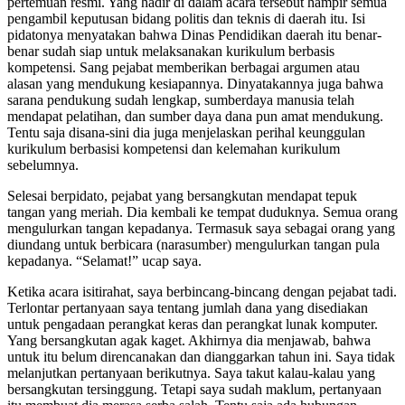
pertemuan resmi. Yang hadir di dalam acara tersebut hampir semua
pengambil keputusan bidang politis dan teknis di daerah itu. Isi
pidatonya menyatakan bahwa Dinas Pendidikan daerah itu benar-
benar sudah siap untuk melaksanakan kurikulum berbasis
kompetensi. Sang pejabat memberikan berbagai argumen atau
alasan yang mendukung kesiapannya. Dinyatakannya juga bahwa
sarana pendukung sudah lengkap, sumberdaya manusia telah
mendapat pelatihan, dan sumber daya dana pun amat mendukung.
Tentu saja disana-sini dia juga menjelaskan perihal keunggulan
kurikulum berbasisi kompetensi dan kelemahan kurikulum
sebelumnya.
Selesai berpidato, pejabat yang bersangkutan mendapat tepuk
tangan yang meriah. Dia kembali ke tempat duduknya. Semua orang
mengulurkan tangan kepadanya. Termasuk saya sebagai orang yang
diundang untuk berbicara (narasumber) mengulurkan tangan pula
kepadanya. “Selamat!” ucap saya.
Ketika acara isitirahat, saya berbincang-bincang dengan pejabat tadi.
Terlontar pertanyaan saya tentang jumlah dana yang disediakan
untuk pengadaan perangkat keras dan perangkat lunak komputer.
Yang bersangkutan agak kaget. Akhirnya dia menjawab, bahwa
untuk itu belum direncanakan dan dianggarkan tahun ini. Saya tidak
melanjutkan pertanyaan berikutnya. Saya takut kalau-kalau yang
bersangkutan tersinggung. Tetapi saya sudah maklum, pertanyaan