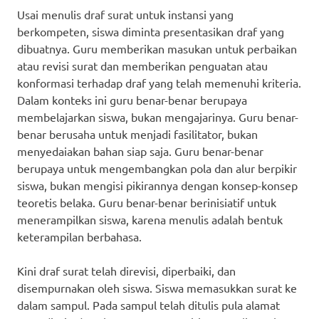
Usai menulis draf surat untuk instansi yang
berkompeten, siswa diminta presentasikan draf yang
dibuatnya. Guru memberikan masukan untuk perbaikan
atau revisi surat dan memberikan penguatan atau
konformasi terhadap draf yang telah memenuhi kriteria.
Dalam konteks ini guru benar-benar berupaya
membelajarkan siswa, bukan mengajarinya. Guru benar-
benar berusaha untuk menjadi fasilitator, bukan
menyedaiakan bahan siap saja. Guru benar-benar
berupaya untuk mengembangkan pola dan alur berpikir
siswa, bukan mengisi pikirannya dengan konsep-konsep
teoretis belaka. Guru benar-benar berinisiatif untuk
menerampilkan siswa, karena menulis adalah bentuk
keterampilan berbahasa.
Kini draf surat telah direvisi, diperbaiki, dan
disempurnakan oleh siswa. Siswa memasukkan surat ke
dalam sampul. Pada sampul telah ditulis pula alamat