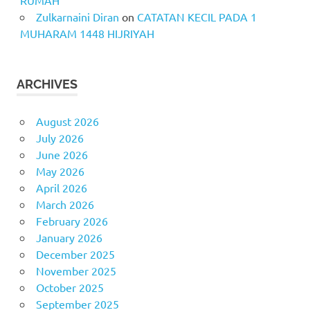
RUMAH
Zulkarnaini Diran
on
CATATAN KECIL PADA 1
MUHARAM 1448 HIJRIYAH
ARCHIVES
August 2026
July 2026
June 2026
May 2026
April 2026
March 2026
February 2026
January 2026
December 2025
November 2025
October 2025
September 2025