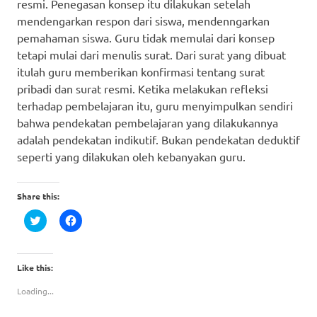
resmi. Penegasan konsep itu dilakukan setelah
mendengarkan respon dari siswa, mendenngarkan
pemahaman siswa. Guru tidak memulai dari konsep
tetapi mulai dari menulis surat. Dari surat yang dibuat
itulah guru memberikan konfirmasi tentang surat
pribadi dan surat resmi. Ketika melakukan refleksi
terhadap pembelajaran itu, guru menyimpulkan sendiri
bahwa pendekatan pembelajaran yang dilakukannya
adalah pendekatan indikutif. Bukan pendekatan deduktif
seperti yang dilakukan oleh kebanyakan guru.
Share this:
Click
Click
to
to
share
share
on
on
Twitter
Facebook
(Opens
(Opens
Like this:
in
in
new
new
Loading...
window)
window)