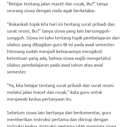
“Belajar tentang jalan macet dan rusak, Bu?” tanya
seorang siswa dengan nada agak berkelakar.
“Bukankah topik kita hari ini tentang surat pribadi dan
surat resmi, Bu?” tanya siswa yang lain bersungguh-
sungguh. Siswa ini tahu tentang topik pembelajaran dari
silabus yang dibagikan guru BI ini pada awal semester.
Memang sudah menjadi kebiasannya mengikuti
ketentuan yang ada, bahwa siswa wajib mengetahui
silabus pembelajaran pada awal tahun atau awal
semester.
“Ya, kita belajar tentang surat pribadi dan surat resmi
melalui jalan macet dan rusak,” kata guru untuk
menjawab kedua pertanyaan itu.
Sebelum siswa lain bertanya dan berkomentar, guru
memberikan instruksi pertama dan diiringi dengan
instruksi kedua. Instruksi pertama ialah meminta siswa