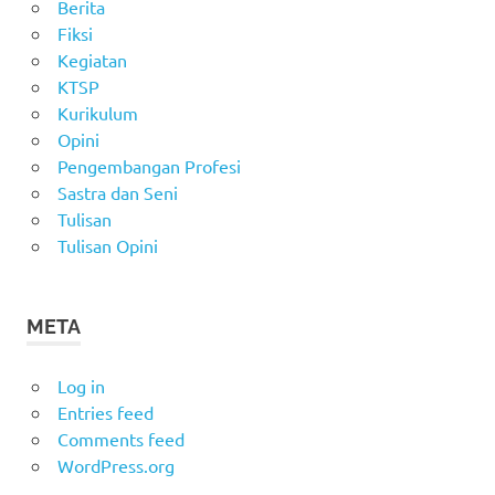
Berita
Fiksi
Kegiatan
KTSP
Kurikulum
Opini
Pengembangan Profesi
Sastra dan Seni
Tulisan
Tulisan Opini
META
Log in
Entries feed
Comments feed
WordPress.org