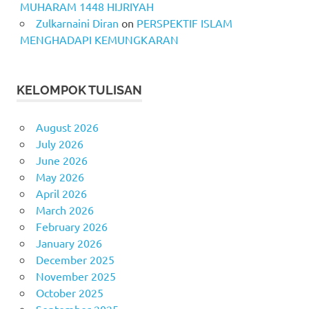
MUHARAM 1448 HIJRIYAH
Zulkarnaini Diran
on
PERSPEKTIF ISLAM
MENGHADAPI KEMUNGKARAN
KELOMPOK TULISAN
August 2026
July 2026
June 2026
May 2026
April 2026
March 2026
February 2026
January 2026
December 2025
November 2025
October 2025
September 2025