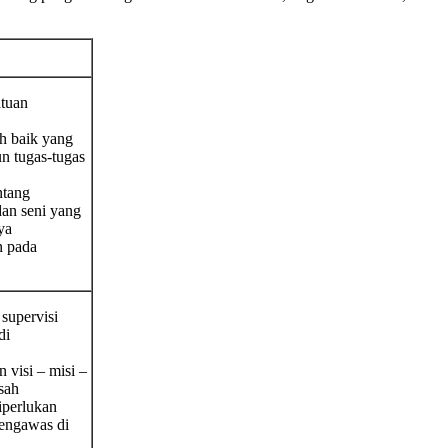
atuan
h baik yang
n tugas-tugas
ntang
dan seni yang
ya
n pada
 supervisi
di
visi – misi –
sah
iperlukan
pengawas di