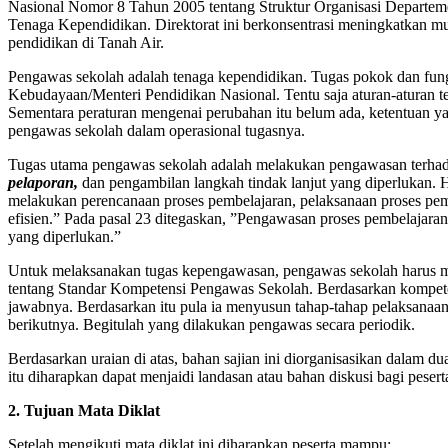
Nasional Nomor 8 Tahun 2005 tentang Struktur Organisasi Departemen 
Tenaga Kependidikan. Direktorat ini berkonsentrasi meningkatkan m
pendidikan di Tanah Air
.
Pengawas sekolah adalah tenaga kependidikan. Tugas pokok dan fun
Kebudayaan/Menteri Pendidikan Nasional. Tentu saja aturan-aturan 
Sementara peraturan mengenai perubahan itu belum ada, ketentuan yan
pengawas sekolah dalam operasional tugasnya.
Tugas utama pengawas sekolah adalah melakukan pengawasan terhadap
pelaporan,
dan pengambilan langkah tindak lanjut yang diperlukan. Ha
melakukan perencanaan proses pembelajaran, pelaksanaan proses pemb
efisien.” Pada pasal 23 ditegaskan, ”Pengawasan proses pembelajaran
yang diperlukan.”
Untuk melaksanakan tugas kepengawasan, pengawas sekolah harus m
tentang Standar Kompetensi Pengawas Sekolah. Berdasarkan kompet
jawabnya. Berdasarkan itu pula ia menyusun tahap-tahap pelaksanaan
berikutnya. Begitulah yang dilakukan pengawas secara periodik.
Berdasarkan uraian di atas, bahan sajian ini diorganisasikan dalam
itu diharapkan dapat menjaidi landasan atau bahan diskusi bagi pesert
2. Tujuan Mata Diklat
Setelah mengikuti mata diklat ini diharapkan peserta mampu: