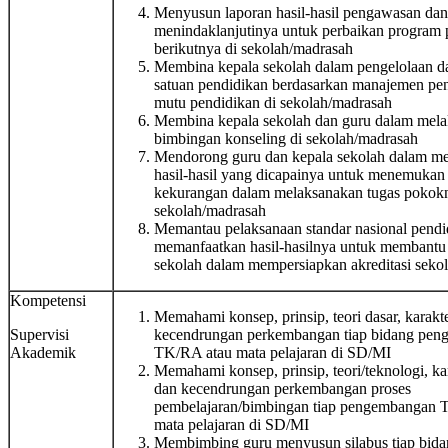
Menyusun laporan hasil-hasil pengawasan dan
menindaklanjutinya untuk perbaikan program
berikutnya di sekolah/madrasah
Membina kepala sekolah dalam pengelolaan da
satuan pendidikan berdasarkan manajemen pe
mutu pendidikan di sekolah/madrasah
Membina kepala sekolah dan guru dalam mel
bimbingan konseling di sekolah/madrasah
Mendorong guru dan kepala sekolah dalam me
hasil-hasil yang dicapainya untuk menemukan
kekurangan dalam melaksanakan tugas pokokn
sekolah/madrasah
Memantau pelaksanaan standar nasional pendi
memanfaatkan hasil-hasilnya untuk membantu
sekolah dalam mempersiapkan akreditasi seko
Kompetensi
Memahami konsep, prinsip, teori dasar, karakte
Supervisi
kecendrungan perkembangan tiap bidang pen
Akademik
TK/RA atau mata pelajaran di SD/MI
Memahami konsep, prinsip, teori/teknologi, kar
dan kecendrungan perkembangan proses
pembelajaran/bimbingan tiap pengembangan 
mata pelajaran di SD/MI
Membimbing guru menyusun silabus tiap bida