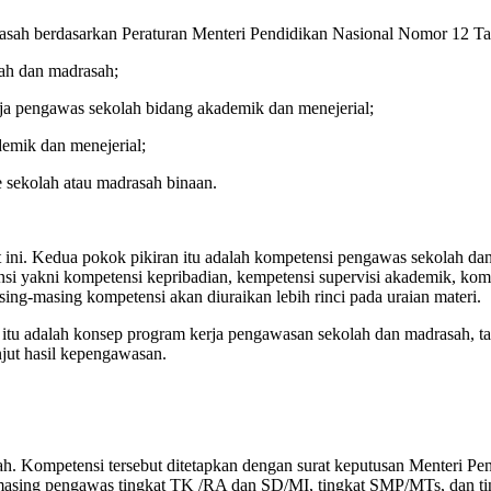
ah berdasarkan Peraturan Menteri Pendidikan Nasional Nomor 12 T
ah dan madrasah;
a pengawas sekolah bidang akademik dan menejerial;
emik dan menejerial;
sekolah atau madrasah binaan.
 ini. Kedua pokok pikiran itu adalah kompetensi pengawas sekolah d
 yakni kompetensi kepribadian, kempetensi supervisi akademik, kompet
ng-masing kompetensi akan diuraikan lebih rinci pada uraian materi.
itu adalah konsep program kerja pengawasan sekolah dan madrasah, t
njut hasil kepengawasan.
. Kompetensi tersebut ditetapkan dengan surat keputusan Menteri Pe
ng-masing pengawas tingkat TK /RA dan SD/MI, tingkat SMP/MTs, d