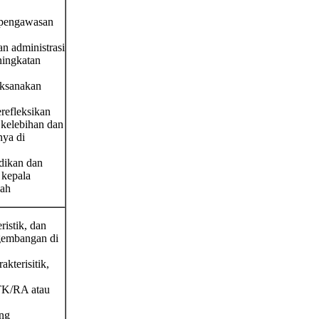
 pengawasan
n administrasi
ningkatan
aksanakan
refleksikan
 kelebihan dan
ya di
dikan dan
 kepala
lah
ristik, dan
gembangan di
akterisitik,
TK/RA atau
ng