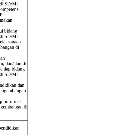
 di SD/MI
 kompetensi
SP
unakan
at
ui bidang
 di SD/MI
elaksanaan
mbangan di
tan
m, dan/atau di
 tiap bidang
 di SD/MI
,
ndidikan dan
 pengembangan
i informasi
engembangan di
pendidikan