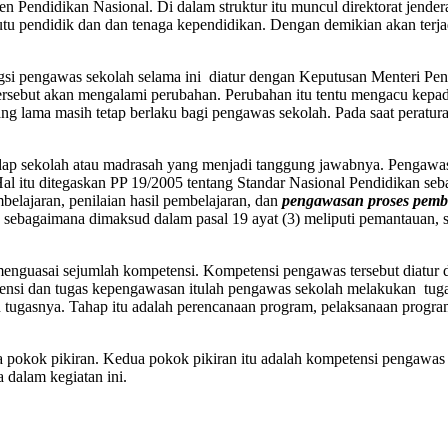
Pendidikan Nasional. Di dalam struktur itu muncul direktorat jendera
utu pendidik dan dan tenaga kependidikan. Dengan demikian akan terj
gsi pengawas sekolah selama ini diatur dengan Keputusan Menteri P
tersebut akan mengalami perubahan. Perubahan itu tentu mengacu kepa
g lama masih tetap berlaku bagi pengawas sekolah. Pada saat peraturan
 sekolah atau madrasah yang menjadi tanggung jawabnya. Pengawasan 
l itu ditegaskan PP 19/2005 tentang Standar Nasional Pendidikan sebag
elajaran, penilaian hasil pembelajaran, dan
pengawasan proses pemb
 sebagaimana dimaksud dalam pasal 19 ayat (3) meliputi pemantauan, s
enguasai sejumlah kompetensi. Kompetensi pengawas tersebut diatur 
ensi dan tugas kepengawasan itulah pengawas sekolah melakukan tug
 tugasnya. Tahap itu adalah perencanaan program, pelaksanaan progra
 dua pokok pikiran. Kedua pokok pikiran itu adalah kompetensi pengaw
a dalam kegiatan ini.