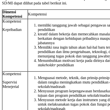
SD/MI dapat dilihat pada tabel berikut ini.
Dimensi
Kompetensi
Kompetensi
Kompetensi
memiliki tanggung jawab sebagai pengawas s
Kepribadian
pendidikan
kreatif dalam bekerja dan memecahkan masala
berkaitan dengan kehidupan pribadinya maupu
jabatannya
Memiliki rasa ingin tahun akan hal-hal baru te
pendidikan dan ilmu pengetahuan, teknologi, 
menunjang tugas pokok dan tanggung jawabn
Menumbuhkan motivasi kerja pada dirinya da
stakeholder
pendidikan
Kompetensi
Menguasai metode, teknik, dan prinsip-prinsip
Supervisi
dalam rangka meningkatkan mutu pendidikan 
Menejerial
sekolah/madrasah
Menyusun program kepengawasan berdasarkan 
tujuan dan program pendidikan sekolah/madra
Menyusun metode kerja dan instrumen yang d
untuk melaksanakan tugas pokok dan fungsi 
sekolah/madrasah