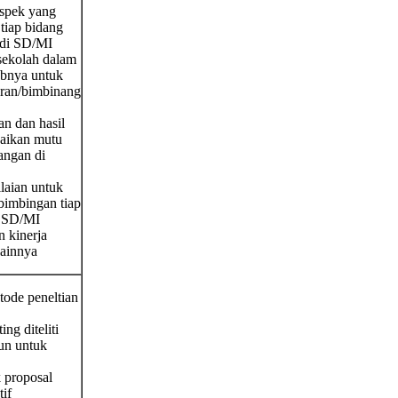
spek yang
tiap bidang
 di SD/MI
 sekolah dalam
abnya untuk
ran/bimbinang
n dan hasil
baikan mutu
angan di
laian untuk
bimbingan tiap
i SD/MI
n kinerja
lainnya
tode peneltian
g diteliti
un untuk
 proposal
tif