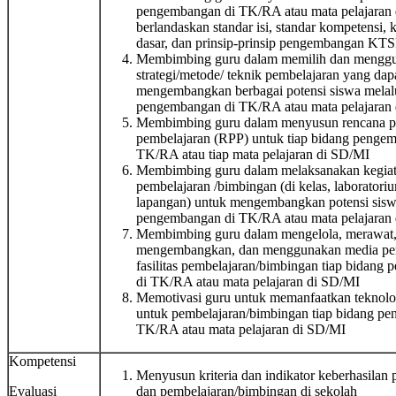
pengembangan di TK/RA atau mata pelajaran
berlandaskan standar isi, standar kompetensi,
dasar, dan prinsip-prinsip pengembangan KT
Membimbing guru dalam memilih dan mengg
strategi/metode/ teknik pembelajaran yang dap
mengembangkan berbagai potensi siswa melal
pengembangan di TK/RA atau mata pelajaran
Membimbing guru dalam menyusun rencana p
pembelajaran (RPP) untuk tiap bidang penge
TK/RA atau tiap mata pelajaran di SD/MI
Membimbing guru dalam melaksanakan kegia
pembelajaran /bimbingan (di kelas, laboratoriu
lapangan) untuk mengembangkan potensi siswa
pengembangan di TK/RA atau mata pelajaran
Membimbing guru dalam mengelola, merawat
mengembangkan, dan menggunakan media pe
fasilitas pembelajaran/bimbingan tiap bidang
di TK/RA atau mata pelajaran di SD/MI
Memotivasi guru untuk memanfaatkan teknolog
untuk pembelajaran/bimbingan tiap bidang p
TK/RA atau mata pelajaran di SD/MI
Kompetensi
Menyusun kriteria dan indikator keberhasilan 
Evaluasi
dan pembelajaran/bimbingan di sekolah