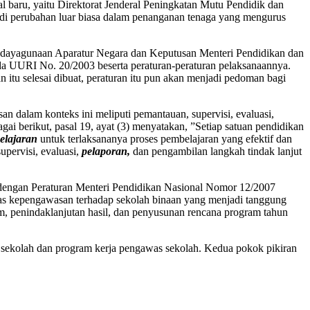
l baru, yaitu Direktorat Jenderal Peningkatan Mutu Pendidik dan
adi perubahan luar biasa dalam penanganan tenaga yang mengurus
endayagunaan Aparatur Negara dan Keputusan Menteri Pendidikan dan
da UURI No. 20/2003 beserta peraturan-peraturan pelaksanaannya.
 itu selesai dibuat, peraturan itu pun akan menjadi pedoman bagi
dalam konteks ini meliputi pemantauan, supervisi, evaluasi,
ai berikut, pasal 19, ayat (3) menyatakan, ”Setiap satuan pendidikan
elajaran
untuk terlaksananya proses pembelajaran yang efektif dan
upervisi, evaluasi,
pelaporan,
dan pengambilan langkah tindak lanjut
dengan Peraturan Menteri Pendidikan Nasional Nomor 12/2007
as kepengawasan terhadap sekolah binaan yang menjadi tanggung
m, penindaklanjutan hasil, dan penyusunan rencana program tahun
as sekolah dan program kerja pengawas sekolah. Kedua pokok pikiran