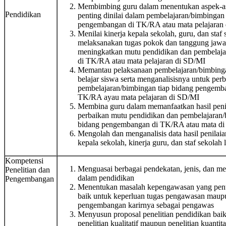
Membimbing guru dalam menentukan aspek-a
Pendidikan
penting dinilai dalam pembelajaran/bimbingan 
pengembangan di TK/RA atau mata pelajaran
Menilai kinerja kepala sekolah, guru, dan staf
melaksanakan tugas pokok dan tanggung jaw
meningkatkan mutu pendidikan dan pembelaja
di TK/RA atau mata pelajaran di SD/MI
Memantau pelaksanaan pembelajaran/bimbinga
belajar siswa serta menganalisisnya untuk per
pembelajaran/bimbingan tiap bidang pengemb
TK/RA ayau mata pelajaran di SD/MI
Membina guru dalam memanfaatkan hasil peni
perbaikan mutu pendidikan dan pembelajaran/
bidang pengembangan di TK/RA atau mata d
Mengolah dan menganalisis data hasil penilaia
kepala sekolah, kinerja guru, dan staf sekolah 
Kompetensi
Menguasai berbagai pendekatan, jenis, dan me
Penelitian dan
dalam pendidikan
Pengembangan
Menentukan masalah kepengawasan yang pentin
baik untuk keperluan tugas pengawasan maup
pengembangan karirnya sebagai pengawas
Menyusun proposal penelitian pendidikan baik
penelitian kualitatif maupun penelitian kuantita