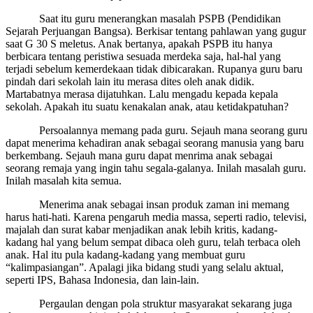
Saat itu guru menerangkan masalah PSPB (Pendidikan
Sejarah Perjuangan Bangsa). Berkisar tentang pahlawan yang gugur
saat G 30 S meletus. Anak bertanya, apakah PSPB itu hanya
berbicara tentang peristiwa sesuada merdeka saja, hal-hal yang
terjadi sebelum kemerdekaan tidak dibicarakan. Rupanya guru baru
pindah dari sekolah lain itu merasa dites oleh anak didik.
Martabatnya merasa dijatuhkan. Lalu mengadu kepada kepala
sekolah. Apakah itu suatu kenakalan anak, atau ketidakpatuhan?
Persoalannya memang pada guru. Sejauh mana seorang guru
dapat menerima kehadiran anak sebagai seorang manusia yang baru
berkembang. Sejauh mana guru dapat menrima anak sebagai
seorang remaja yang ingin tahu segala-galanya. Inilah masalah guru.
Inilah masalah kita semua.
Menerima anak sebagai insan produk zaman ini memang
harus hati-hati. Karena pengaruh media massa, seperti radio, televisi,
majalah dan surat kabar menjadikan anak lebih kritis, kadang-
kadang hal yang belum sempat dibaca oleh guru, telah terbaca oleh
anak. Hal itu pula kadang-kadang yang membuat guru
“kalimpasiangan”. Apalagi jika bidang studi yang selalu aktual,
seperti IPS, Bahasa Indonesia, dan lain-lain.
Pergaulan dengan pola struktur masyarakat sekarang juga