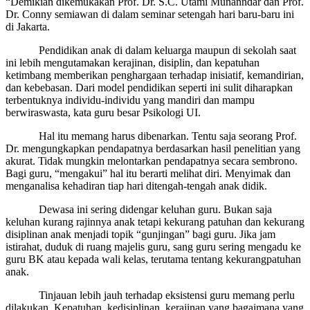
“Demikian dikemukakan Prof. Dr. S.C. Utami Munanndar dan Prof.
Dr. Conny semiawan di dalam seminar setengah hari baru-baru ini
di Jakarta.
Pendidikan anak di dalam keluarga maupun di sekolah saat
ini lebih mengutamakan kerajinan, disiplin, dan kepatuhan
ketimbang memberikan penghargaan terhadap inisiatif, kemandirian,
dan kebebasan. Dari model pendidikan seperti ini sulit diharapkan
terbentuknya individu-individu yang mandiri dan mampu
berwiraswasta, kata guru besar Psikologi UI.
Hal itu memang harus dibenarkan. Tentu saja seorang Prof.
Dr. mengungkapkan pendapatnya berdasarkan hasil penelitian yang
akurat. Tidak mungkin melontarkan pendapatnya secara sembrono.
Bagi guru, “mengakui” hal itu berarti melihat diri. Menyimak dan
menganalisa kehadiran tiap hari ditengah-tengah anak didik.
Dewasa ini sering didengar keluhan guru. Bukan saja
keluhan kurang rajinnya anak tetapi kekurang patuhan dan kekurang
disiplinan anak menjadi topik “gunjingan” bagi guru. Jika jam
istirahat, duduk di ruang majelis guru, sang guru sering mengadu ke
guru BK atau kepada wali kelas, terutama tentang kekurangpatuhan
anak.
Tinjauan lebih jauh terhadap eksistensi guru memang perlu
dilakukan. Kepatuhan, kedisiplinan, kerajinan yang bagaimana yang