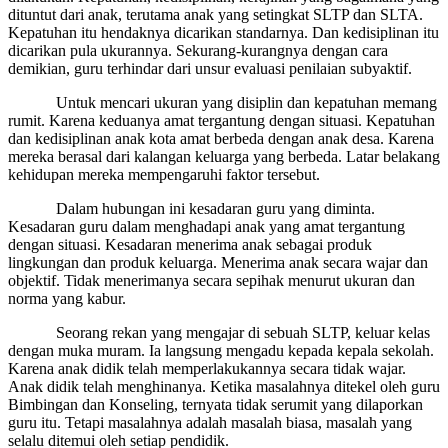
dituntut dari anak, terutama anak yang setingkat SLTP dan SLTA.
Kepatuhan itu hendaknya dicarikan standarnya. Dan kedisiplinan itu
dicarikan pula ukurannya. Sekurang-kurangnya dengan cara
demikian, guru terhindar dari unsur evaluasi penilaian subyaktif.
Untuk mencari ukuran yang disiplin dan kepatuhan memang
rumit. Karena keduanya amat tergantung dengan situasi. Kepatuhan
dan kedisiplinan anak kota amat berbeda dengan anak desa. Karena
mereka berasal dari kalangan keluarga yang berbeda. Latar belakang
kehidupan mereka mempengaruhi faktor tersebut.
Dalam hubungan ini kesadaran guru yang diminta.
Kesadaran guru dalam menghadapi anak yang amat tergantung
dengan situasi. Kesadaran menerima anak sebagai produk
lingkungan dan produk keluarga. Menerima anak secara wajar dan
objektif. Tidak menerimanya secara sepihak menurut ukuran dan
norma yang kabur.
Seorang rekan yang mengajar di sebuah SLTP, keluar kelas
dengan muka muram. Ia langsung mengadu kepada kepala sekolah.
Karena anak didik telah memperlakukannya secara tidak wajar.
Anak didik telah menghinanya. Ketika masalahnya ditekel oleh guru
Bimbingan dan Konseling, ternyata tidak serumit yang dilaporkan
guru itu. Tetapi masalahnya adalah masalah biasa, masalah yang
selalu ditemui oleh setiap pendidik.