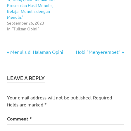
Proses dan Hasil Menulis,
Belajar Menulis dengan
Menulis”
September 26, 2023
In "Tulisan Opini"
Previous
Next
Post
Menulis di Halaman Opini
Hobi “Menyerempet”
Post:
Post:
navigation
LEAVE A REPLY
Your email address will not be published.
Required
fields are marked
*
Comment
*