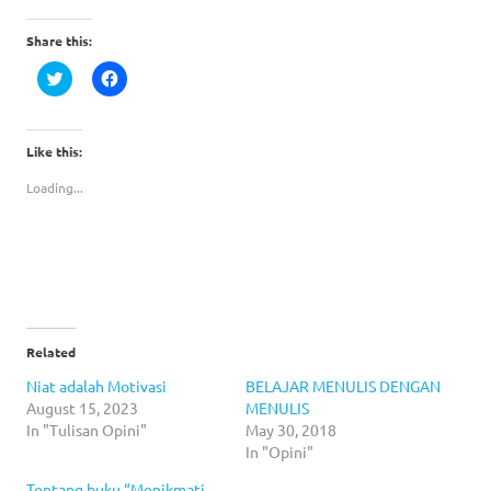
Share this:
Click
Click
to
to
share
share
on
on
Twitter
Facebook
(Opens
(Opens
Like this:
in
in
new
new
Loading...
window)
window)
Related
Niat adalah Motivasi
BELAJAR MENULIS DENGAN
August 15, 2023
MENULIS
In "Tulisan Opini"
May 30, 2018
In "Opini"
Tentang buku “Menikmati