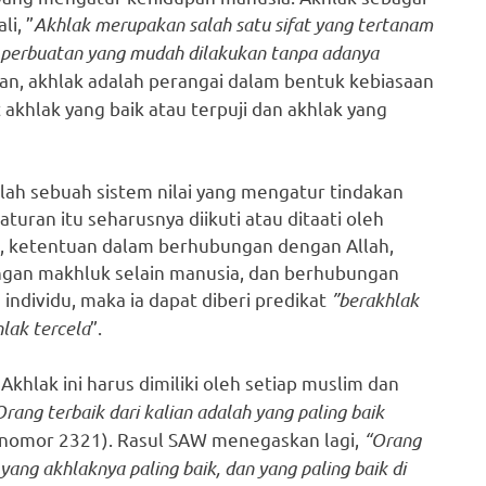
i, ”
Akhlak merupakan salah satu sifat yang tertanam
 perbuatan yang mudah dilakukan tanpa adanya
n, akhlak adalah perangai dalam bentuk kebiasaan
t akhlak yang baik atau terpuji dan akhlak yang
alah sebuah sistem nilai yang mengatur tindakan
turan itu seharusnya diikuti atau ditaati oleh
dah, ketentuan dalam berhubungan dengan Allah,
gan makhluk selain manusia, dan berhubungan
 individu, maka ia dapat diberi predikat
”berakhlak
lak tercela
”.
. Akhlak ini harus dimiliki oleh setiap muslim dan
Orang terbaik dari kalian adalah yang paling baik
 nomor 2321). Rasul SAW menegaskan lagi,
“Orang
ng akhlaknya paling baik, dan yang paling baik di