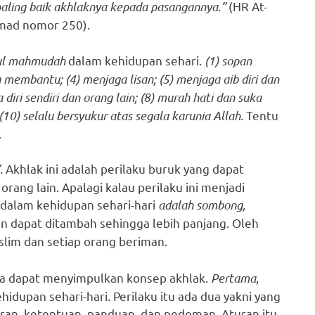
aling baik akhlaknya kepada pasangannya.”
(HR At-
mad nomor 250).
ul mahmudah
dalam kehidupan sehari.
(1) sopan
g membantu; (4) menjaga lisan; (5) menjaga aib diri dan
 diri sendiri dan orang lain; (8) murah hati dan suka
0) selalu bersyukur atas segala karunia Allah.
Tentu
.
.
Akhlak ini adalah perilaku buruk yang dapat
rang lain. Apalagi kalau perilaku ini menjadi
dalam kehidupan sehari-hari
adalah sombong,
pun dapat ditambah sehingga lebih panjang. Oleh
muslim dan setiap orang beriman.
ya dapat menyimpulkan konsep akhlak.
Pertama
,
idupan sehari-hari. Perilaku itu ada dua yakni yang
ran, ketentuan, panduan, dan pedoman. Aturan itu