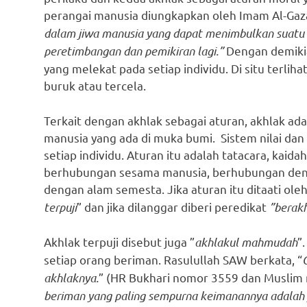
perangai manusia diungkapkan oleh Imam Al-Gazal
dalam jiwa manusia yang dapat menimbulkan suatu
peretimbangan dan pemikiran lagi.”
Dengan demikia
yang melekat pada setiap individu. Di situ terliha
buruk atau tercela.
Terkait dengan akhlak sebagai aturan, akhlak ad
manusia yang ada di muka bumi. Sistem nilai dan a
setiap individu. Aturan itu adalah tatacara, kai
berhubungan sesama manusia, berhubungan den
dengan alam semesta. Jika aturan itu ditaati oleh
terpuji
” dan jika dilanggar diberi peredikat
”berakh
Akhlak terpuji disebut juga ”
akhlakul mahmudah
”
setiap orang beriman. Rasulullah SAW berkata, “
akhlaknya.
” (HR Bukhari nomor 3559 dan Muslim
beriman yang paling sempurna keimanannya adalah ya