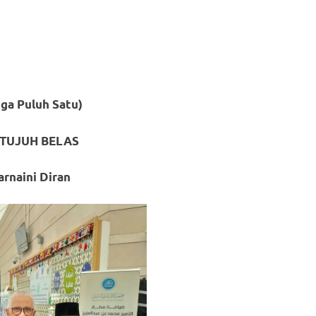
iga Puluh Satu)
TUJUH BELAS
arnaini Diran