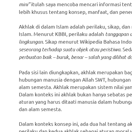
mini”
itulah saya mencoba mencari informasi ten
lebih khusus tentang konsep, manfaat, dan pener
Akhlak di dalam Islam adalah perilaku, sikap, da
Islam. Menurut KBBI, perilaku adalah
tanggapan a
lingkungan.
Sikap menurut Wikipedia Bahasa Indo
seseorang terhadap suatu objek atau peristiwa.
Seda
perbuatan baik – buruk, benar – salah yang dilihat da
Pada sisi lain diungkapkan, akhlak merupakan ba
hubungan manusia dengan Allah SWT, hubungan
alam semesta. Akhlak merupakan sistem nilai y
Dalam konteks ini akhlak bukan hanya sebatas pe
aturan yang harus ditaati manusia dalam hubung
dan alam semesta.
Dalam konteks konsep ini, ada dua hal tentang a
perilaku dan kedua akhlak sebagai aturan moral