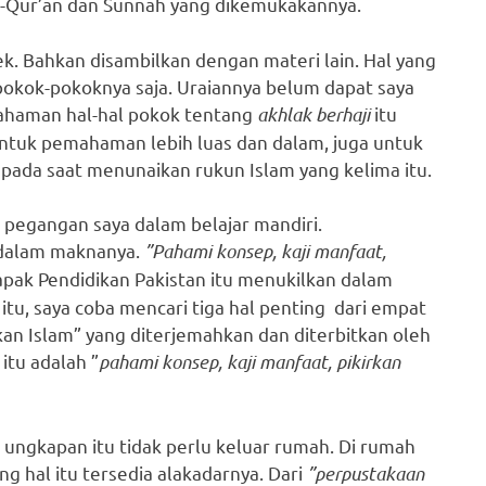
 Al-Qur’an dan Sunnah yang dikemukakannya.
. Bahkan disambilkan dengan materi lain. Hal yang
 pokok-pokoknya saja. Uraiannya belum dapat saya
ahaman hal-hal pokok tentang
akhlak berhaji
itu
untuk pemahaman lebih luas dan dalam, juga untuk
 pada saat menunaikan rukun Islam yang kelima itu.
pegangan saya dalam belajar mandiri.
 dalam maknanya.
”Pahami konsep, kaji manfaat,
apak Pendidikan Pakistan itu menukilkan dalam
tu, saya coba mencari tiga hal penting dari empat
an Islam” yang diterjemahkan dan diterbitkan oleh
itu adalah ”
pahami konsep, kaji manfaat, pikirkan
 ungkapan itu tidak perlu keluar rumah. Di rumah
g hal itu tersedia alakadarnya. Dari
”perpustakaan