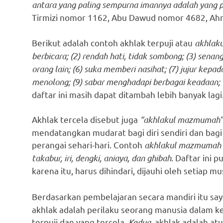
antara yang paling sempurna imannya adalah yang p
Tirmizi nomor 1162, Abu Dawud nomor 4682, Ah
Berikut adalah contoh akhlak terpuji atau
akhlak
berbicara; (2) rendah hati, tidak sombong; (3) senan
orang lain; (6) suka memberi nasihat; (7) jujur kepada
menolong; (9) sabar menghadapi berbagai keadaan; (1
daftar ini masih dapat ditambah lebih banyak lagi
Akhlak tercela disebut juga
“akhlakul mazmumah”
mendatangkan mudarat bagi diri sendiri dan bagi o
perangai sehari-hari. Contoh
akhlakul mazmumah
takabur, iri, dengki, aniaya, dan ghibah
. Daftar ini 
karena itu, harus dihindari, dijauhi oleh setiap 
Berdasarkan pembelajaran secara mandiri itu sa
akhlak adalah perilaku seorang manusia dalam keh
terpuji dan yang tercela.
Kedua,
akhlak adalah atu