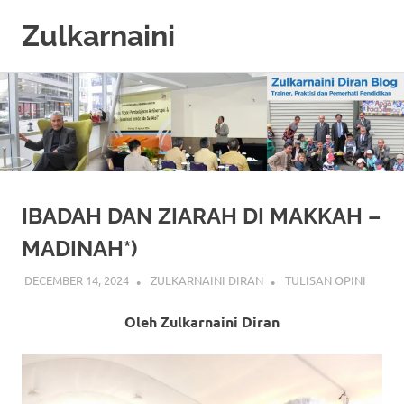
Zulkarnaini
Personal
Skip
Blog
to
content
IBADAH DAN ZIARAH DI MAKKAH –
MADINAH*)
DECEMBER 14, 2024
ZULKARNAINI DIRAN
TULISAN OPINI
Oleh Zulkarnaini Diran