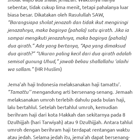
sebentar, tidak cukup lima menit, tetapi pahalanya luar
biasa besar. Dikatakan oleh Rasulullah SAW,
“Barangsiapa sholat jenazah dan tidak ikut mengiringi
jenazahnya, maka baginya (pahala) satu qirath. Jika ia
sampai mengikuti jenazahnya, maka baginya (pahala)
dua qirath.” Ada yang bertanya, “Apa yang dimaksud
dua qirath?” “Ukuran paling kecil dari dua qirath adalah
semisal gunung Uhud,” jawab beliau shallallahu ‘alaihi
wa sallam.”
(HR Muslim)
Jema’ah haji Indonesia melaksanakan haji tamattu’.
”Tamattu’’
mengandung arti bersenang-senang. Jemaah
melaksanakan umroh terlebih dahulu pada bulan haji,
lalu bertahlul. Setelah bertahlul umroh, kemudian
berihram haji dari kota Makkah dan sekitarnya pada 8
Dzulhijjah (hari Tarwiyah) atau 9 Dzulhijjah. Antara tahlul
umroh dengan berihram haji terdapat rentangan waktu
atau jedah. Selama jedah itu, jema’ah dapat bersenang-