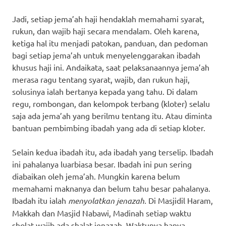
Jadi, setiap jema’ah haji hendaklah memahami syarat,
rukun, dan wajib haji secara mendalam. Oleh karena,
ketiga hal itu menjadi patokan, panduan, dan pedoman
bagi setiap jema’ah untuk menyelenggarakan ibadah
khusus haji ini. Andaikata, saat pelaksanaannya jema’ah
merasa ragu tentang syarat, wajib, dan rukun haji,
solusinya ialah bertanya kepada yang tahu. Di dalam
regu, rombongan, dan kelompok terbang (kloter) selalu
saja ada jema’ah yang berilmu tentang itu. Atau diminta
bantuan pembimbing ibadah yang ada di setiap kloter.
Selain kedua ibadah itu, ada ibadah yang terselip. Ibadah
ini pahalanya luarbiasa besar. Ibadah ini pun sering
diabaikan oleh jema’ah. Mungkin karena belum
memahami maknanya dan belum tahu besar pahalanya.
Ibadah itu ialah
menyolatkan jenazah.
Di Masjidil Haram,
Makkah dan Masjid Nabawi, Madinah setiap waktu
sholat wajib ada shalat jenazah. Waktunya hanya