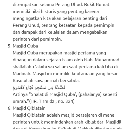
ditempatkan selama Perang Uhud. Bukit Rumat
memiliki nilai historis yang penting karena
mengingatkan kita akan pelajaran penting dari
Perang Uhud, tentang ketaatan kepada pemimpin
dan dampak dari kelalaian dalam mengabaikan
perintah dari pemimpin.
Masjid Quba
Masjid Quba merupakan masjid pertama yang
dibangun dalam sejarah Islam oleh Nabi Muhammad
shallallahu ‘alaihi wa sallam saat pertama kali tiba di
Madinah. Masjid ini memiliki keutamaan yang besar.
Rasulullah saw. pernah bersabda:
الصَّلاَةُ فِى مَسْجِدِ قُبَاءٍ كَعُمْرَةٍ
Artinya “Shalat di Masjid Quba’, (pahalanya) seperti
umrah.”(HR. Tirmidzi, no. 324)
Masjid Qiblatain
Masjid Qiblatain adalah masjid bersejarah di mana
perintah untuk memindahkan arah kiblat dari Masjidil
Aqsa di Yerusalem ke Ka’bah di Makkah diterima oleh