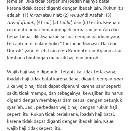
jema’ah. Jika tidak terpenuhi ibadah hajinya batal
karena tidak dapat diganti dengan ibadah lain. Rukun itu
adalah: (1)
ihram
atau niat; (2)
wuquf
di Arafah; (3)
tawaf ifadah
; (4)
sai’;
(5)
tahlul;
dan (6) tertib. Keenam
rukum itu benar-benar menjadi perhatian jema’ah dan
benar-benar dilaksanakan sesuai dengan panduan yang
tercantum di dalam buku ”Tuntunan Manasik Haji dan
Umroh” yang ditebitkan oleh Kementerian Agama atau
lembaga bimbingan manasik haji dan umroh.
Wajib haji wajib dipenuhi, tetapi jika tidak terlaksana,
ibadah haji tidak batal karena dapat diganti dengan
dam
.
Jika wajib haji tidak dapat dipenuhi karena uzur seperti
sakit, tidak mampu, dan sebagainya, kewajiban itu harus
diganti dengan membayar dam sesuai dengan petunjuk
syari’ah. Jadi, perbedaan wajib haji dengan rukun haji
seperti itu. Rukun tidak terlaksana, ibadah haji batal,
karena tidak dapat diganti dengan ibadah lain. Kalau
wajib haji tidak seperti itu.