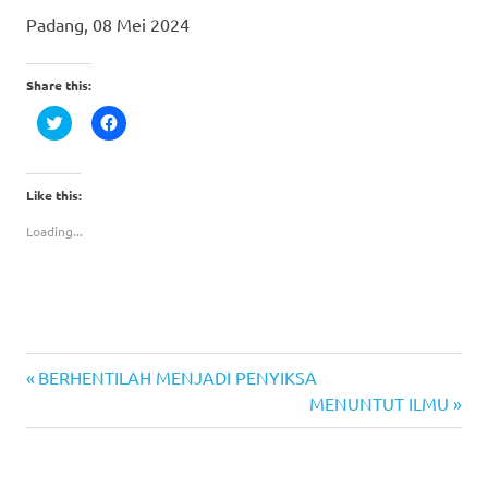
Padang, 08 Mei 2024
Share this:
Click
Click
to
to
share
share
on
on
Twitter
Facebook
(Opens
(Opens
Like this:
in
in
new
new
Loading...
window)
window)
Previous
Post
BERHENTILAH MENJADI PENYIKSA
Post:
Next
MENUNTUT ILMU
navigation
Post: