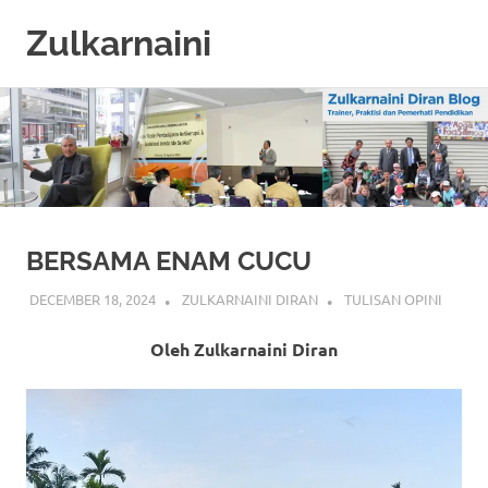
Zulkarnaini
Personal
Skip
Blog
to
content
BERSAMA ENAM CUCU
DECEMBER 18, 2024
ZULKARNAINI DIRAN
TULISAN OPINI
Oleh Zulkarnaini Diran