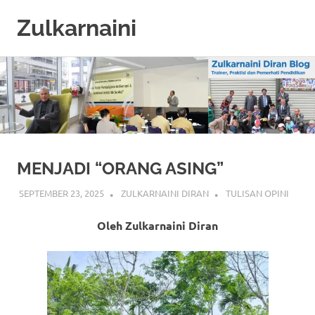
Zulkarnaini
Personal
Skip
Blog
to
content
MENJADI “ORANG ASING”
SEPTEMBER 23, 2025
ZULKARNAINI DIRAN
TULISAN OPINI
Oleh Zulkarnaini Diran