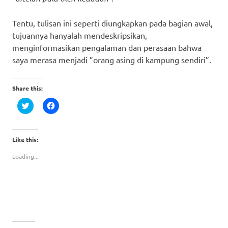
Tentu, tulisan ini seperti diungkapkan pada bagian awal,
tujuannya hanyalah mendeskripsikan,
menginformasikan pengalaman dan perasaan bahwa
saya merasa menjadi ”orang asing di kampung sendiri”.
Share this:
Click
Click
to
to
share
share
on
on
Twitter
Facebook
(Opens
(Opens
Like this:
in
in
new
new
Loading...
window)
window)