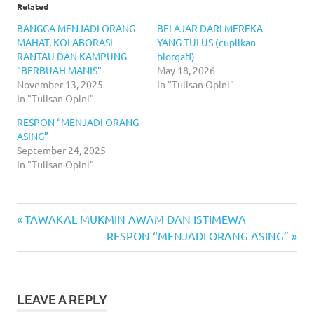
Related
BANGGA MENJADI ORANG
BELAJAR DARI MEREKA
MAHAT, KOLABORASI
YANG TULUS (cuplikan
RANTAU DAN KAMPUNG
biorgafi)
“BERBUAH MANIS”
May 18, 2026
November 13, 2025
In "Tulisan Opini"
In "Tulisan Opini"
RESPON “MENJADI ORANG
ASING”
September 24, 2025
In "Tulisan Opini"
Previous
Post
TAWAKAL MUKMIN AWAM DAN ISTIMEWA
Post:
Next
RESPON “MENJADI ORANG ASING”
navigation
Post:
LEAVE A REPLY