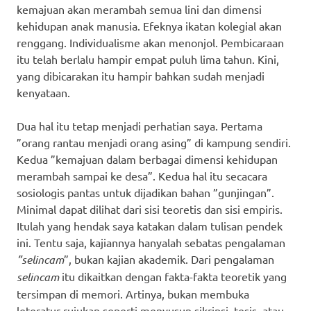
kemajuan akan merambah semua lini dan dimensi
kehidupan anak manusia. Efeknya ikatan kolegial akan
renggang. Individualisme akan menonjol. Pembicaraan
itu telah berlalu hampir empat puluh lima tahun. Kini,
yang dibicarakan itu hampir bahkan sudah menjadi
kenyataan.
Dua hal itu tetap menjadi perhatian saya. Pertama
”orang rantau menjadi orang asing” di kampung sendiri.
Kedua ”kemajuan dalam berbagai dimensi kehidupan
merambah sampai ke desa”. Kedua hal itu secacara
sosiologis pantas untuk dijadikan bahan ”gunjingan”.
Minimal dapat dilihat dari sisi teoretis dan sisi empiris.
Itulah yang hendak saya katakan dalam tulisan pendek
ini. Tentu saja, kajiannya hanyalah sebatas pengalaman
”selincam
”, bukan kajian akademik. Dari pengalaman
selincam
itu dikaitkan dengan fakta-fakta teoretik yang
tersimpan di memori. Artinya, bukan membuka
leteratur rujukan seperti menyusun sikripsi, tesis, atau