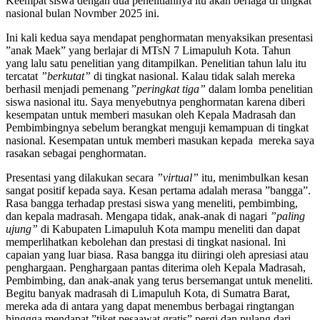
Keempat siswa dengan dua penelitiannya itu akan berlaga di tingkat
nasional bulan Novmber 2025 ini.
Ini kali kedua saya mendapat penghormatan menyaksikan presentasi
”anak Maek” yang berlajar di MTsN 7 Limapuluh Kota. Tahun
yang lalu satu penelitian yang ditampilkan. Penelitian tahun lalu itu
tercatat
”berkutat”
di tingkat nasional. Kalau tidak salah mereka
berhasil menjadi pemenang ”
peringkat tiga”
dalam lomba penelitian
siswa nasional itu. Saya menyebutnya penghormatan karena diberi
kesempatan untuk memberi masukan oleh Kepala Madrasah dan
Pembimbingnya sebelum berangkat menguji kemampuan di tingkat
nasional. Kesempatan untuk memberi masukan kepada mereka saya
rasakan sebagai penghormatan.
Presentasi yang dilakukan secara
”virtual”
itu, menimbulkan kesan
sangat positif kepada saya. Kesan pertama adalah merasa ”bangga”.
Rasa bangga terhadap prestasi siswa yang meneliti, pembimbing,
dan kepala madrasah. Mengapa tidak, anak-anak di nagari
”paling
ujung”
di Kabupaten Limapuluh Kota mampu meneliti dan dapat
memperlihatkan kebolehan dan prestasi di tingkat nasional. Ini
capaian yang luar biasa. Rasa bangga itu diiringi oleh apresiasi atau
penghargaan. Penghargaan pantas diterima oleh Kepala Madrasah,
Pembimbing, dan anak-anak yang terus bersemangat untuk meneliti.
Begitu banyak madrasah di Limapuluh Kota, di Sumatra Barat,
mereka ada di antara yang dapat menembus berbagai ringtangan
hinggga mendapat ”tiket pesaawat gratis” pergi dan pulang dari