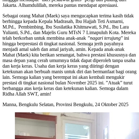
Jakarta. Alhamdulillah, mereka pantas mendapat apresiaasi.
Sebagai orang Mahat (Maek) saya mengucapkan terima kasih tidak
berhingga kepada Kepala Madrasah, Ibu Hajjah Teti Asmarni,
M.Pd., Pembimbing, Ibu Susilatika Khitmawati, S.Pd., Ibu Lara
Yulianti, S.Pd., dan Majelis Guru MTsN 7 Limapuluh Kota. Mereka
telah berkorban untuk membina anak-anak
”nagari terujung
” ini
hingga berprestasi di tingkat nasional. Semoga jerih payahnya
menjadi amal saleh dan amal jariyah, amin. Kepada anak-anak
Mahat (Maek) kita berikan semangat, bahwa prestasi khususnya dan
masa depan yang cerah umumnya tidak dapat diperoleh tanpa usaha
dan kerja keras. Usaha dan kerja keras yang diiringi dengan
ketekunan akan berbuah manis untuk diri dan bermanfaat bagi orang
lain. Semoga kalian yang berempat ini akan kembali mengukir
prestasi di tingkat nasional bulan Novmber 2025 ini. ”Atuak” turut
berbangga atas kerja keras dan ketekunan kalian. Semoga dalam
Ridha Allah SWT, amin!
Manna, Bengkulu Selatan, Provinsi Bengkulu, 24 Oktober 2025