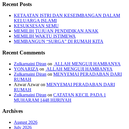
Recent Posts
KETAATAN ISTRI DAN KESEIMBANGAN DALAM
KELUARGA ISLAMI
KESUKSESAN SEMU
MEMILIH TUJUAN PENDIDIKAN ANAK
MEMILIH WAKTU ISTIMEWA
MEMBANGUN “SURGA” DI RUMAH KITA
Recent Comments
Zulkarnaini Diran
on
ALLAH MENGUJI HAMBANYA
YONARIZA
on
ALLAH MENGUJI HAMBANYA
Zulkarnaini Diran
on
MENYEMAI PERADABAN DARI
RUMAH
Azwar Azwar
on
MENYEMAI PERADABAN DARI
RUMAH
Zulkarnaini Diran
on
CATATAN KECIL PADA 1
MUHARAM 1448 HIJRIYAH
Archives
August 2026
July 2026