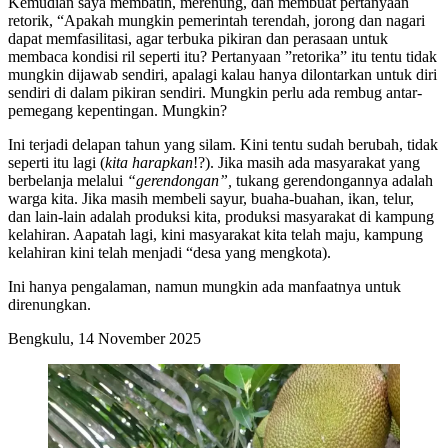
Kemudian saya membatin, merenung, dan membuat pertanyaan
retorik, “Apakah mungkin pemerintah terendah, jorong dan nagari
dapat memfasilitasi, agar terbuka pikiran dan perasaan untuk
membaca kondisi ril seperti itu? Pertanyaan ”retorika” itu tentu tidak
mungkin dijawab sendiri, apalagi kalau hanya dilontarkan untuk diri
sendiri di dalam pikiran sendiri. Mungkin perlu ada rembug antar-
pemegang kepentingan. Mungkin?
Ini terjadi delapan tahun yang silam. Kini tentu sudah berubah, tidak
seperti itu lagi (
kita harapkan
!?). Jika masih ada masyarakat yang
berbelanja melalui
“gerendongan”,
tukang gerendongannya adalah
warga kita. Jika masih membeli sayur, buaha-buahan, ikan, telur,
dan lain-lain adalah produksi kita, produksi masyarakat di kampung
kelahiran. Aapatah lagi, kini masyarakat kita telah maju, kampung
kelahiran kini telah menjadi “desa yang mengkota).
Ini hanya pengalaman, namun mungkin ada manfaatnya untuk
direnungkan.
Bengkulu, 14 November 2025