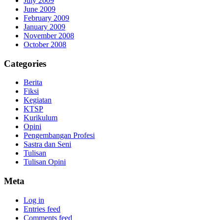
July 2009
June 2009
February 2009
January 2009
November 2008
October 2008
Categories
Berita
Fiksi
Kegiatan
KTSP
Kurikulum
Opini
Pengembangan Profesi
Sastra dan Seni
Tulisan
Tulisan Opini
Meta
Log in
Entries feed
Comments feed