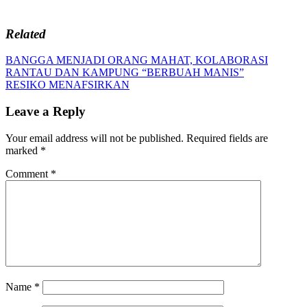
Related
Post
Previous
BANGGA MENJADI ORANG MAHAT, KOLABORASI
Post:
RANTAU DAN KAMPUNG “BERBUAH MANIS”
navigation
Next
RESIKO MENAFSIRKAN
Post:
Leave a Reply
Your email address will not be published.
Required fields are
marked
*
Comment
*
Name
*