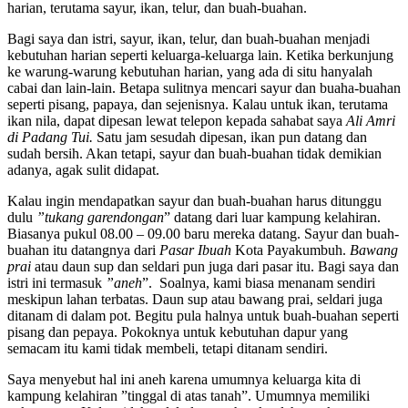
harian, terutama sayur, ikan, telur, dan buah-buahan.
Bagi saya dan istri, sayur, ikan, telur, dan buah-buahan menjadi
kebutuhan harian seperti keluarga-keluarga lain. Ketika berkunjung
ke warung-warung kebutuhan harian, yang ada di situ hanyalah
cabai dan lain-lain. Betapa sulitnya mencari sayur dan buaha-buahan
seperti pisang, papaya, dan sejenisnya. Kalau untuk ikan, terutama
ikan nila, dapat dipesan lewat telepon kepada sahabat saya
Ali Amri
di Padang Tui.
Satu jam sesudah dipesan, ikan pun datang dan
sudah bersih. Akan tetapi, sayur dan buah-buahan tidak demikian
adanya, agak sulit didapat.
Kalau ingin mendapatkan sayur dan buah-buahan harus ditunggu
dulu
”tukang garendongan
” datang dari luar kampung kelahiran.
Biasanya pukul 08.00 – 09.00 baru mereka datang. Sayur dan buah-
buahan itu datangnya dari
Pasar Ibuah
Kota Payakumbuh.
Bawang
prai
atau daun sup dan seldari pun juga dari pasar itu. Bagi saya dan
istri ini termasuk
”aneh
”. Soalnya, kami biasa menanam sendiri
meskipun lahan terbatas. Daun sup atau bawang prai, seldari juga
ditanam di dalam pot. Begitu pula halnya untuk buah-buahan seperti
pisang dan pepaya. Pokoknya untuk kebutuhan dapur yang
semacam itu kami tidak membeli, tetapi ditanam sendiri.
Saya menyebut hal ini aneh karena umumnya keluarga kita di
kampung kelahiran ”tinggal di atas tanah”. Umumnya memiliki