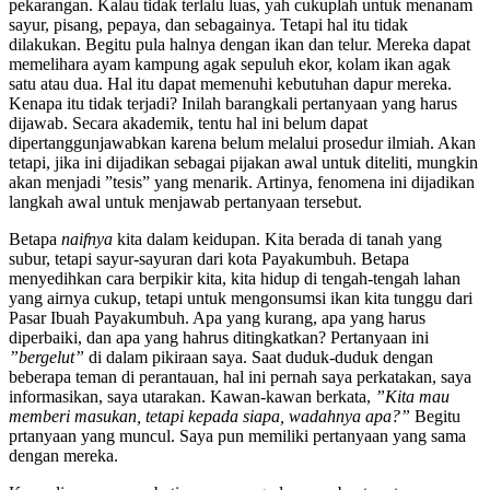
pekarangan. Kalau tidak terlalu luas, yah cukuplah untuk menanam
sayur, pisang, pepaya, dan sebagainya. Tetapi hal itu tidak
dilakukan. Begitu pula halnya dengan ikan dan telur. Mereka dapat
memelihara ayam kampung agak sepuluh ekor, kolam ikan agak
satu atau dua. Hal itu dapat memenuhi kebutuhan dapur mereka.
Kenapa itu tidak terjadi? Inilah barangkali pertanyaan yang harus
dijawab. Secara akademik, tentu hal ini belum dapat
dipertanggunjawabkan karena belum melalui prosedur ilmiah. Akan
tetapi, jika ini dijadikan sebagai pijakan awal untuk diteliti, mungkin
akan menjadi ”tesis” yang menarik. Artinya, fenomena ini dijadikan
langkah awal untuk menjawab pertanyaan tersebut.
Betapa
naifnya
kita dalam keidupan. Kita berada di tanah yang
subur, tetapi sayur-sayuran dari kota Payakumbuh. Betapa
menyedihkan cara berpikir kita, kita hidup di tengah-tengah lahan
yang airnya cukup, tetapi untuk mengonsumsi ikan kita tunggu dari
Pasar Ibuah Payakumbuh. Apa yang kurang, apa yang harus
diperbaiki, dan apa yang hahrus ditingkatkan? Pertanyaan ini
”bergelut”
di dalam pikiraan saya. Saat duduk-duduk dengan
beberapa teman di perantauan, hal ini pernah saya perkatakan, saya
informasikan, saya utarakan. Kawan-kawan berkata,
”Kita mau
memberi masukan, tetapi kepada siapa, wadahnya apa?”
Begitu
prtanyaan yang muncul. Saya pun memiliki pertanyaan yang sama
dengan mereka.