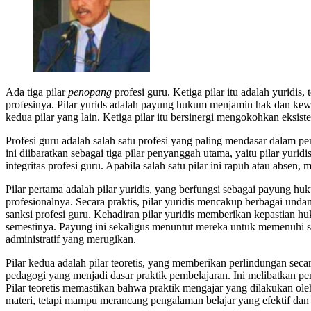
Ada tiga pilar
penopang
profesi guru. Ketiga pilar itu adalah yuridis, t
profesinya. Pilar yurids adalah payung hukum menjamin hak dan kewaj
kedua pilar yang lain. Ketiga pilar itu be
Profesi guru adalah salah satu profesi yang paling mendasar dalam 
ini diibaratkan sebagai tiga pilar penyanggah utama, yaitu pilar yuridis
integritas profesi guru. Apabila salah satu pilar ini rapuh atau absen
Pilar pertama adalah pilar yuridis, yang berfungsi sebagai payung h
profesionalnya. Secara praktis, pilar yuridis mencakup berbagai undan
sanksi profesi guru. Kehadiran pilar yuridis memberikan kepastian hu
semestinya. Payung ini sekaligus menuntut mereka untuk memenuhi sta
administratif yang merugikan.
Pilar kedua adalah pilar teoretis, yang memberikan perlindungan seca
pedagogi yang menjadi dasar praktik pembelajaran. Ini melibatkan pe
Pilar teoretis memastikan bahwa praktik mengajar yang dilakukan oleh g
materi, tetapi mampu merancang pengalaman belajar yang efektif da