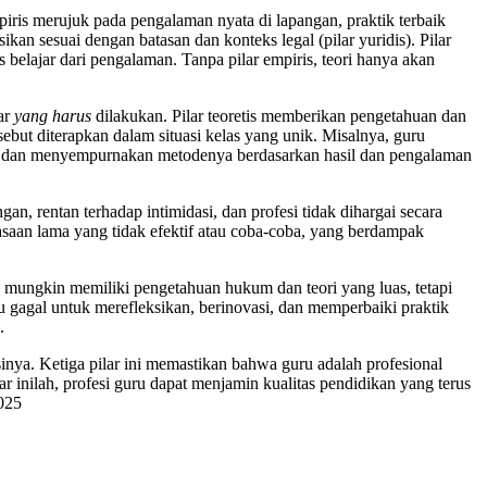
mpiris merujuk pada pengalaman nyata di lapangan, praktik terbaik
asikan sesuai dengan batasan dan konteks legal (pilar yuridis). Pilar
belajar dari pengalaman. Tanpa pilar empiris, teori hanya akan
dar
yang harus
dilakukan. Pilar teoretis memberikan pengetahuan dan
sebut diterapkan dalam situasi kelas yang unik. Misalnya, guru
gas, dan menyempurnakan metodenya berdasarkan hasil dan pengalaman
ungan, rentan terhadap intimidasi, dan profesi tidak dihargai secara
iasaan lama yang tidak efektif atau coba-coba, yang berdampak
mungkin memiliki pengetahuan hukum dan teori yang luas, tetapi
u gagal untuk merefleksikan, berinovasi, dan memperbaiki praktik
.
inya. Ketiga pilar ini memastikan bahwa guru adalah profesional
r inilah, profesi guru dapat menjamin kualitas pendidikan yang terus
025