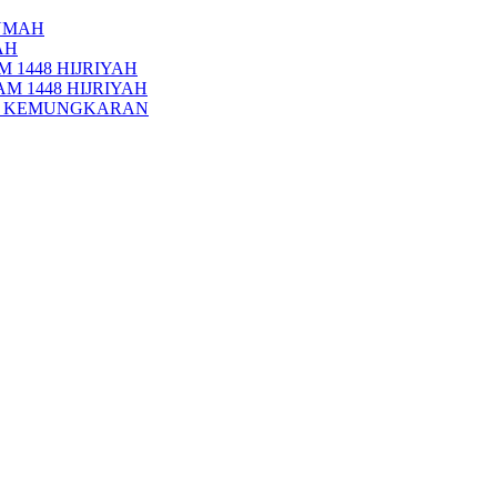
UMAH
AH
 1448 HIJRIYAH
M 1448 HIJRIYAH
PI KEMUNGKARAN