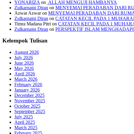
YONARIZA
on
ALLAH MENGUJI HAMBANYA
Zulkarnaini Diran
on
MENYEMAI PERADABAN DARI R
Azwar Azwar
on
MENYEMAI PERADABAN DARI RUM
Zulkarnaini Diran
on
CATATAN KECIL PADA 1 MUHARAM
Timra Madana Pitri
on
CATATAN KECIL PADA 1 MUHARA
Zulkarnaini Diran
on
PERSPEKTIF ISLAM MENGHADA
Kelompok Tulisan
August 2026
July 2026
June 2026
May 2026
April 2026
March 2026
February 2026
January 2026
December 2025
November 2025
October 2025
September 2025
July 2025
April 2025
March 2025
February 2025