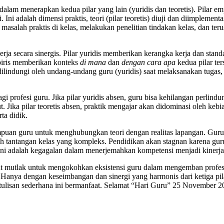
 dalam menerapkan kedua pilar yang lain (yuridis dan teoretis). Pilar e
. Ini adalah dimensi praktis, teori (pilar teoretis) diuji dan diimplement
alah praktis di kelas, melakukan penelitian tindakan kelas, dan terus 
rja secara sinergis. Pilar yuridis memberikan kerangka kerja dan stan
mpiris memberikan konteks
di mana
dan
dengan cara apa
kedua pilar ter
, dilindungi oleh undang-undang guru (yuridis) saat melaksanakan tu
 bagi profesi guru. Jika pilar yuridis absen, guru bisa kehilangan perlind
. Jika pilar teoretis absen, praktik mengajar akan didominasi oleh keb
ta didik.
puan guru untuk menghubungkan teori dengan realitas lapangan. Guru 
ah tantangan kelas yang kompleks. Pendidikan akan stagnan karena gur
 ini adalah kegagalan dalam menerjemahkan kompetensi menjadi kinerja
syarat mutlak untuk mengokohkan eksistensi guru dalam mengemban profes
 Hanya dengan keseimbangan dan sinergi yang harmonis dari ketiga pila
ulisan sederhana ini bermanfaat. Selamat “Hari Guru” 25 November 2