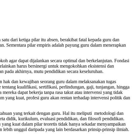
ah satu dari ketiga pilar itu absen, berakibat fatal kepada guru dan
muan. Sementara pilar empiris adalah payung guru dalam menerapkan
mengemban profesinya.
oh agar dapat dijalankan secara optimal dan berkelanjutan. Fondasi
ri, melainkan harus bersinergi untuk mengokohkan eksistensi dan
, dan pada akhirnya, mutu pendidikan secara keseluruhan.
amin hak dan kewajiban seorang guru dalam melaksanakan tugas
ntang kualifikasi, sertifikasi, perlindungan, gaji, tunjangan, hingga
mereka dapat bekerja tanpa rasa takut atau intervensi yang tidak
yang kuat, profesi guru akan rentan terhadap intervensi politik dan
etahuan yang terkait dengan guru. Hal itu meliputi metodologi dan
a didik, kurikulum, evaluasi pendidikan, dan filosofi pendidikan.
yang kuat dalam pilar teoretis tidak hanya sekadar menyampaikan
lebih unggul daripada yang lain berdasarkan prinsip-prinsip ilmiah.