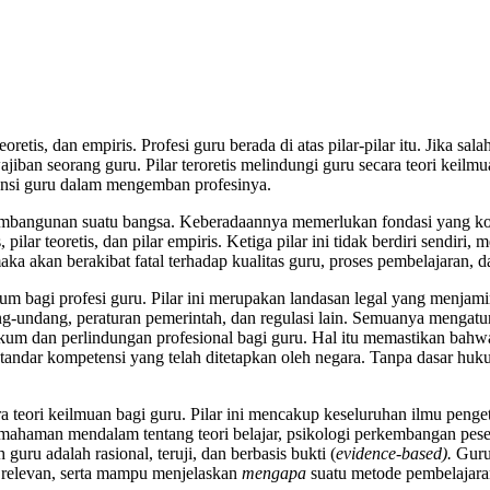
eoretis, dan empiris. Profesi guru berada di atas pilar-pilar itu. Jika sal
iban seorang guru. Pilar teroretis melindungi guru secara teori keil
rsinergi mengokohkan eksistensi guru dalam 
pembangunan suatu bangsa. Keberadaannya memerlukan fondasi yang kok
, pilar teoretis, dan pilar empiris. Ketiga pilar ini tidak berdiri sendi
, maka akan berakibat fatal terhadap kualitas guru, proses pembelajaran
ukum bagi profesi guru. Pilar ini merupakan landasan legal yang menj
g-undang, peraturan pemerintah, dan regulasi lain. Semuanya mengatur te
kum dan perlindungan profesional bagi guru. Hal itu memastikan bahwa 
ndar kompetensi yang telah ditetapkan oleh negara. Tanpa dasar hukum 
ra teori keilmuan bagi guru. Pilar ini mencakup keseluruhan ilmu peng
mahaman mendalam tentang teori belajar, psikologi perkembangan pesert
uru adalah rasional, teruji, dan berbasis bukti (
evidence-based).
Guru 
n relevan, serta mampu menjelaskan
mengapa
suatu metode pembelajaran 