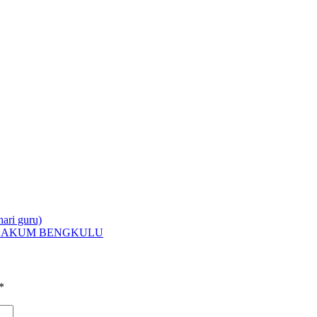
ri guru)
LLAKUM BENGKULU
*