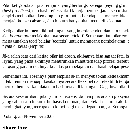
Pilar ketiga adalah pilar empiris, yang berfungsi sebagai payung guru
(
best practices),
dan hasil refleksi dari kinerja pembelajaran sehari-hari
empiris melibatkan kemampuan guru untuk beradaptasi, memecahkan mas
menjadi konsep abstrak, dan hukum hanya akan menjadi teks mati.
Ketiga pilar ini memiliki hubungan yang interdependen dan harus beke
alat
bagaimana
melakukannya secara efektif. Sementara itu, pilar e
menggunakan teori belajar (teoretis) untuk merancang pembelajaran
nyata di kelas (empiris).
Jika salah satu dari ketiga pilar ini absen, akibatnya bisa sangat fatal
layak, yang pada akhirnya menurunkan minat terhadap profesi tersebut
langsung pada rendahnya kualitas pembelajaran dan hasil belajar peser
Sementara itu, absennya pilar empiris akan menyebabkan ketidakmam
tidak mampu mengaplikasikannya secara fleksibel dan efektif di teng
mereka berdasarkan data dan hasil nyata di lapangan. Gagalnya pilar
Secara keseluruhan, pilar yuridis, teoretis, dan empiris adalah pra
yang sah secara hukum, berbasis keilmuan, dan efektif dalam praktik.
meningkat, yang merupakan kunci bagi masa depan bangsa. Semoga t
Padang, 25 November 2025
Share this: