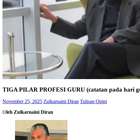
TIGA PILAR PROFESI GURU (catatan pada hari g
November 25, 2025
Zulkarnaini Diran
Tulisan Opini
O
leh Zulkarnaini Diran