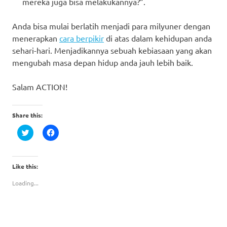
mereka juga bisa melakukannya?”.
Anda bisa mulai berlatih menjadi para milyuner dengan
menerapkan
cara berpikir
di atas dalam kehidupan anda
sehari-hari. Menjadikannya sebuah kebiasaan yang akan
mengubah masa depan hidup anda jauh lebih baik.
Salam ACTION!
Share this:
Click
Click
to
to
share
share
on
on
Twitter
Facebook
(Opens
(Opens
Like this:
in
in
new
new
Loading...
window)
window)