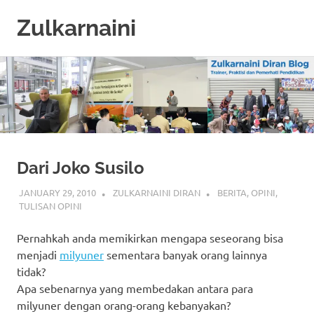
Zulkarnaini
Personal
Skip
Blog
to
content
Dari Joko Susilo
JANUARY 29, 2010
ZULKARNAINI DIRAN
BERITA
,
OPINI
,
TULISAN OPINI
Pernahkah anda memikirkan mengapa seseorang bisa
menjadi
milyuner
sementara banyak orang lainnya
tidak?
Apa sebenarnya yang membedakan antara para
milyuner dengan orang-orang kebanyakan?