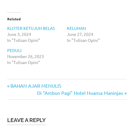
Related
KLOTER KETUJUH BELAS
KELUHAN
June 3, 2024
June 27, 2024
In "Tulisan Opini"
In "Tulisan Opini"
PEDULI
November 26, 2023
In "Tulisan Opini"
Previous
Post
BAHAN AJAR MENULIS
Post:
Next
Di “Ambun Pagi” Hotel Nuansa Maninjau
navigation
Post:
LEAVE A REPLY