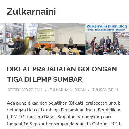
Zulkarnaini
Personal
Skip
Blog
to
content
DIKLAT PRAJABATAN GOLONGAN
TIGA DI LPMP SUMBAR
SEPTEMBER 27, 2011
ZULKARNAINI DIRAN
TULISAN OPINI
Ada pendidikan dan pelatihan (Diklat) prajabatan untuk
golongan tiga di Lembaga Penjaminan Mutu Pendidikan
(LPMP) Sumatera Barat. Kegiatan berlangsung dari
tanggal 16 September sampai dengan 13 Oktober 2011.