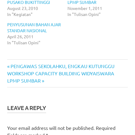
PUSAKO BUKITTINGGI
LPMP SUMBAR
August 23, 2010
November 1, 2011
In "Kegiatan"
In "Tulisan Opini"
PENYUSUNAN BAHAN AJAR
STANDAR NASIONAL
April 26, 2011
In "Tulisan Opini"
Previous
Post
PENGAWAS SEKOLAHKU, ENGKAU KUTUNGGU
Next
Post:
WORKSHOP CAPACITY BUILDING WIDYAISWARA
navigation
Post:
LPMP SUMBAR
LEAVE A REPLY
Your email address will not be published.
Required
fields are marked
*