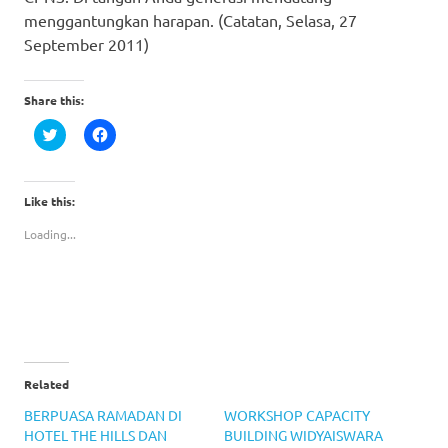
menggantungkan harapan. (Catatan, Selasa, 27
September 2011)
Share this:
Click
Click
to
to
share
share
on
on
Twitter
Facebook
(Opens
(Opens
Like this:
in
in
new
new
Loading...
window)
window)
Related
BERPUASA RAMADAN DI
WORKSHOP CAPACITY
HOTEL THE HILLS DAN
BUILDING WIDYAISWARA