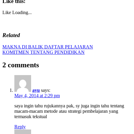
Like this:
Like
Loading...
Related
Post
Previous
MAKNA DI BALIK DAFTAR PELAJARAN
Post:
Next
KOMITMEN TENTANG PENDIDIKAN
navigation
Post:
2 comments
ayu
says:
May 4, 2014 at 2:29 pm
saya ingin tahu rujukannya pak, sy juga ingin tahu tentang
macam-macam metode atau strategi pembelajaran yang
termasuk tekstual
Reply