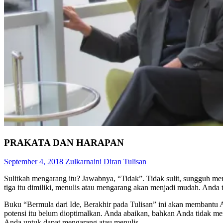
PRAKATA DAN HARAPAN
September 4, 2018
Zulkarnaini Diran
Tulisan
Sulitkah mengarang itu? Jawabnya, “Tidak”. Tidak sulit, sungguh meng
tiga itu dimiliki, menulis atau mengarang akan menjadi mudah. Anda
Buku “Bermula dari Ide, Berakhir pada Tulisan” ini akan membantu A
potensi itu belum dioptimalkan. Anda abaikan, bahkan Anda tidak me
Anda untuk dapat mengarang atau menulis.