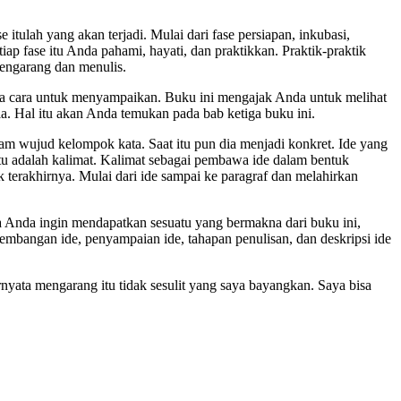
itulah yang akan terjadi. Mulai dari fase persiapan, inkubasi,
setiap fase itu Anda pahami, hayati, dan praktikkan. Praktik-praktik
mengarang dan menulis.
ada cara untuk menyampaikan. Buku ini mengajak Anda untuk melihat
a. Hal itu akan Anda temukan pada bab ketiga buku ini.
alam wujud kelompok kata. Saat itu pun dia menjadi konkret. Ide yang
 itu adalah kalimat. Kalimat sebagai pembawa ide dalam bentuk
terakhirnya. Mulai dari ide sampai ke paragraf dan melahirkan
ka Anda ingin mendapatkan sesuatu yang bermakna dari buku ini,
embangan ide, penyampaian ide, tahapan penulisan, dan deskripsi ide
ata mengarang itu tidak sesulit yang saya bayangkan. Saya bisa