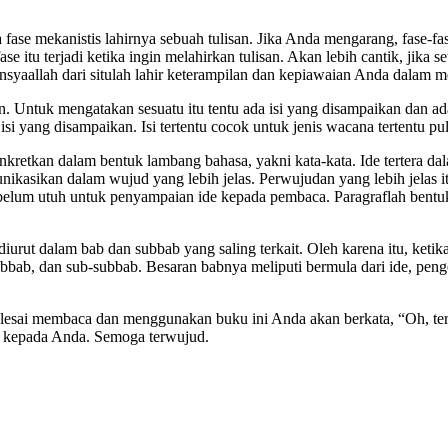
se mekanistis lahirnya sebuah tulisan. Jika Anda mengarang, fase-fase 
ase itu terjadi ketika ingin melahirkan tulisan. Akan lebih cantik, jika 
Insyaallah dari situlah lahir keterampilan dan kepiawaian Anda dalam 
n. Untuk mengatakan sesuatu itu tentu ada isi yang disampaikan dan 
 yang disampaikan. Isi tertentu cocok untuk jenis wacana tertentu pul
 konkretkan dalam bentuk lambang bahasa, yakni kata-kata. Ide tertera d
munikasikan dalam wujud yang lebih jelas. Perwujudan yang lebih jelas
 belum utuh untuk penyampaian ide kepada pembaca. Paragraflah bentuk 
urut dalam bab dan subbab yang saling terkait. Oleh karena itu, keti
ubbab, dan sub-subbab. Besaran babnya meliputi bermula dari ide, peng
esai membaca dan menggunakan buku ini Anda akan berkata, “Oh, terny
i kepada Anda. Semoga terwujud.