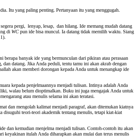
 dia. Itu yang paling penting. Pertanyaan itu yang menggugah.
an segera pergi, lenyap, lesap, dan hilang. Ide memang mudah datang
ang di
WC
pun ide bisa muncul. Ia datang tidak memilih waktu. Siang
1).
ni berapa banyak ide yang bermunculan dari pikiran atau perasaan
 dan datang. Jika Anda peduli, tentu tamu ini akan akrab dengan
syaallah akan memberi dorongan kepada Anda untuk menangkap ide
muara kepada penjelmaannya menjadi tulisan. Intinya adalah Anda
iliki, walau belum dioptimalkan. Buku ini juga mengajak Anda untuk
engarang atau menulis selama ini akan teratasi.
limat dan mengolah kalimat menjadi paragraf, akan ditemukan kiatnya
isuguhi teori-teori akademik tentang menulis, tetapi kiat-kiat
a ide dan kemudian menjelma menjadi tulisan. Contoh-contoh itu akan
keyakinan itulah Anda diharapkan akan mulai dan terus menulis