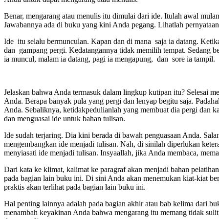
Benar, mengarang atau menulis itu dimulai dari ide. Itulah awal mula
Jawabannya ada di buku yang kini Anda pegang. Lihatlah pernyataan 
Ide itu selalu bermunculan. Kapan dan di mana saja ia datang. Ketika
dan gampang pergi. Kedatangannya tidak memilih tempat. Sedang ber
ia muncul, malam ia datang, pagi ia mengapung, dan sore ia tampil. P
Jelaskan bahwa Anda termasuk dalam lingkup kutipan itu? Selesai me
Anda. Berapa banyak pula yang pergi dan lenyap begitu saja. Padahal
Anda. Sebaliknya, ketidakpedulianlah yang membuat dia pergi dan 
dan menguasai ide untuk bahan tulisan.
Ide sudah terjaring. Dia kini berada di bawah penguasaan Anda. Sa
mengembangkan ide menjadi tulisan. Nah, di sinilah diperlukan kete
menyiasati ide menjadi tulisan. Insyaallah, jika Anda membaca, mema
Dari kata ke klimat, kalimat ke paragraf akan menjadi bahan pelatih
pada bagian lain buku ini. Di sini Anda akan menemukan kiat-kiat ber
praktis akan terlihat pada bagian lain buku ini.
Hal penting lainnya adalah pada bagian akhir atau bab kelima dari b
menambah keyakinan Anda bahwa mengarang itu memang tidak sulit,