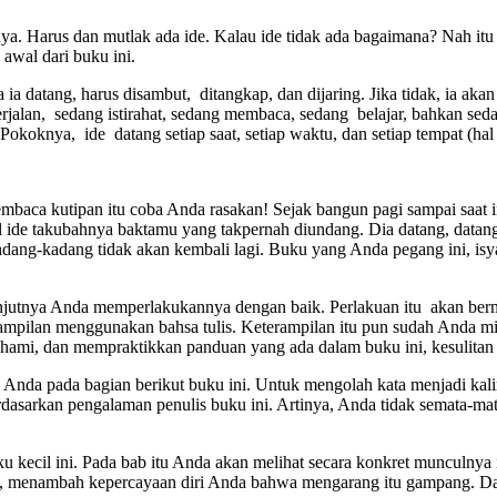
nya. Harus dan mutlak ada ide. Kalau ide tidak ada bagaimana? Nah itu
awal dari buku ini.
 ia datang, harus disambut, ditangkap, dan dijaring. Jika tidak, ia ak
jalan, sedang istirahat, sedang membaca, sedang belajar, bahkan sed
okoknya, ide datang setiap saat, setiap waktu, dan setiap tempat (hal 
mbaca kutipan itu coba Anda rasakan! Sejak bangun pagi sampai saat i
 ide takubahnya baktamu yang takpernah diundang. Dia datang, datang,
kadang-kadang tidak akan kembali lagi. Buku yang Anda pegang ini, i
lanjutnya Anda memperlakukannya dengan baik. Perlakuan itu akan ber
rampilan menggunakan bahsa tulis. Keterampilan itu pun sudah Anda m
hami, dan mempraktikkan panduan yang ada dalam buku ini, kesulitan m
an Anda pada bagian berikut buku ini. Untuk mengolah kata menjadi ka
dasarkan pengalaman penulis buku ini. Artinya, Anda tidak semata-mata d
uku kecil ini. Pada bab itu Anda akan melihat secara konkret munculny
 menambah kepercayaan diri Anda bahwa mengarang itu gampang. Dari 