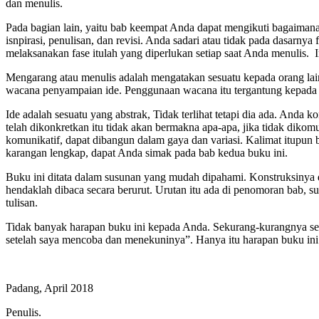
dan menulis.
Pada bagian lain, yaitu bab keempat Anda dapat mengikuti bagaimana fa
isnpirasi, penulisan, dan revisi. Anda sadari atau tidak pada dasarnya f
melaksanakan fase itulah yang diperlukan setiap saat Anda menulis. 
Mengarang atau menulis adalah mengatakan sesuatu kepada orang lai
wacana penyampaian ide. Penggunaan wacana itu tergantung kepada isi
Ide adalah sesuatu yang abstrak, Tidak terlihat tetapi dia ada. Anda
telah dikonkretkan itu tidak akan bermakna apa-apa, jika tidak diko
komunikatif, dapat dibangun dalam gaya dan variasi. Kalimat itupun
karangan lengkap, dapat Anda simak pada bab kedua buku ini.
Buku ini ditata dalam susunan yang mudah dipahami. Konstruksinya di
hendaklah dibaca secara berurut. Urutan itu ada di penomoran bab, s
tulisan.
Tidak banyak harapan buku ini kepada Anda. Sekurang-kurangnya sel
setelah saya mencoba dan menekuninya”. Hanya itu harapan buku in
Padang, April 2018
Penulis.