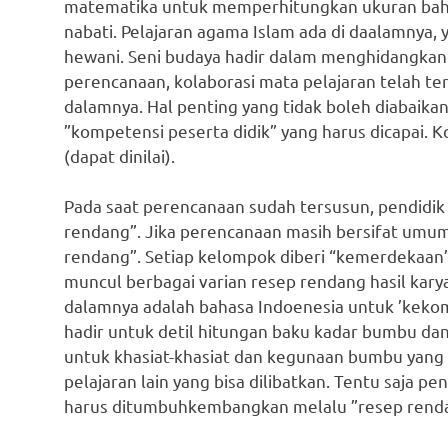
matematika untuk memperhitungkan ukuran baha
nabati. Pelajaran agama Islam ada di daalamnya,
hewani. Seni budaya hadir dalam menghidangkan
perencanaan, kolaborasi mata pelajaran telah terj
dalamnya. Hal penting yang tidak boleh diabaik
”kompetensi peserta didik” yang harus dicapai. 
(dapat dinilai).
Pada saat perencanaan sudah tersusun, pendid
rendang”. Jika perencanaan masih bersifat umum
rendang”. Setiap kelompok diberi “kemerdekaan”
muncul berbagai varian resep rendang hasil karya
dalamnya adalah bahasa Indoenesia untuk ’keko
hadir untuk detil hitungan baku kadar bumbu dan 
untuk khasiat-khasiat dan kegunaan bumbu yang 
pelajaran lain yang bisa dilibatkan. Tentu saja p
harus ditumbuhkembangkan melalu ”resep rendan