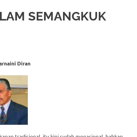
ALAM SEMANGKUK
arnaini Diran
nan tradisional itu kini sudah menasional, bahkan