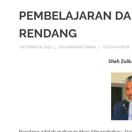
PEMBELAJARAN D
RENDANG
OCTOBER 24, 2023
ZULKARNAINI DIRAN
TULISAN OPINI
Oleh Zulk
Rendang adalah makanan khas Minangkabau. Maka