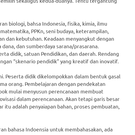
 memilih sekaligus kedua-duanya. Tentu tergantung
an biologi, bahsa Indonesia, fisika, kimia, ilmu
, matematika, PPKn, seni budaya, keterampilan,
adaan dan kebutuhan. Keadaan menyangkut dengan
 dana, dan sumberdaya sarana/prasarana.
a didik, satuan Pendidikan, dan daerah. Rendang
gan “skenario pendidik” yang kreatif dan inovatif.
i. Peserta didik dikelompokkan dalam bentuk gasal
 lima orang. Pembelajaran dengan pendekatan
ompok mulai menyusun perencanaan membuat
visasi dalam perencanaan. Akan tetapi garis besar
ar itu adalah penyaiapan bahan, proses pembuatan,
aran bahasa Indoensia untuk membahasakan, ada