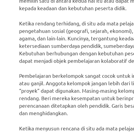
memilih satu di antara kedua hal itu atau dapat
kepada keadaan dan kebutuhan peserta didik.
Ketika rendang terhidang, di situ ada mata pelajar
pengetahuan sosial (geografi, sejarah, ekonomi)
agama, dan lain-lain. Kuncinya, tergantung ke
ketersediaan sumberdaya pendidik, sumeberdaya
Kebutuhan berhubungan dengan kebutuhan pesert
dapat menjadi objek pembelajaran kolaboratif den
Pembelajaran berkelompok sangat cocok untuk in
atau ganjil. Anggota kelompok jangan lebih dari
“proyek” dapat digunakan. Masing-masing kel
rendang. Beri mereka kesempatan untuk berinpro
perencanaan ditetapkan oleh pendidik. Garis bes
dan menghidangkan.
Ketika menyusun rencana di situ ada mata pelaj