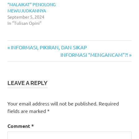
“MALAIKAT” PENOLONG
MEWUJUDKANNYA
September 5, 2024
In "Tulisan Opini"
Previous
Post
INFORMASI, PIKIRAN, DAN SIKAP
Post:
Next
INFORMASI “MENGANCAM”?!
navigation
Post:
LEAVE A REPLY
Your email address will not be published.
Required
fields are marked
*
Comment
*