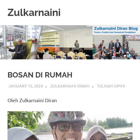
Zulkarnaini
Personal
Skip
Blog
to
content
BOSAN DI RUMAH
JANUARY 15, 2024
ZULKARNAINI DIRAN
TULISAN OPINI
Oleh Zulkarnaini Diran