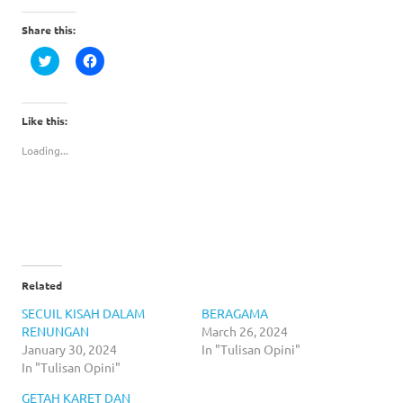
Share this:
Click
Click
to
to
share
share
on
on
Twitter
Facebook
(Opens
(Opens
Like this:
in
in
new
new
Loading...
window)
window)
Related
SECUIL KISAH DALAM
BERAGAMA
RENUNGAN
March 26, 2024
January 30, 2024
In "Tulisan Opini"
In "Tulisan Opini"
GETAH KARET DAN