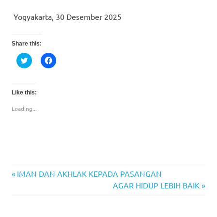
Yogyakarta, 30 Desember 2025
Share this:
Click
Click
to
to
share
share
on
on
Twitter
Facebook
(Opens
(Opens
Like this:
in
in
new
new
Loading...
window)
window)
Previous
IMAN DAN AKHLAK KEPADA PASANGAN
Post
Post:
Next
AGAR HIDUP LEBIH BAIK
navigation
Post: