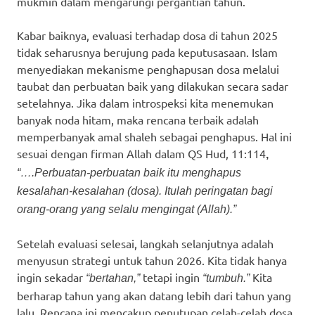
mukmin dalam mengarungi pergantian tahun.
Kabar baiknya, evaluasi terhadap dosa di tahun 2025
tidak seharusnya berujung pada keputusasaan. Islam
menyediakan mekanisme penghapusan dosa melalui
taubat dan perbuatan baik yang dilakukan secara sadar
setelahnya. Jika dalam introspeksi kita menemukan
banyak noda hitam, maka rencana terbaik adalah
memperbanyak amal shaleh sebagai penghapus. Hal ini
sesuai dengan firman Allah dalam QS Hud, 11:114
,
“….Perbuatan-perbuatan baik itu menghapus
kesalahan-kesalahan (dosa). Itulah peringatan bagi
orang-orang yang selalu mengingat (Allah).”
Setelah evaluasi selesai, langkah selanjutnya adalah
menyusun strategi untuk tahun 2026. Kita tidak hanya
ingin sekadar
tetapi ingin
Kita
“bertahan,”
“tumbuh.”
berharap tahun yang akan datang lebih dari tahun yang
lalu. Rencana ini mencakup penutupan celah-celah dosa