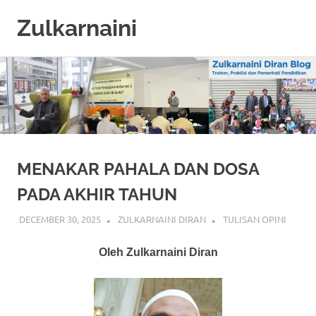
Zulkarnaini
Personal
Skip
Blog
to
content
MENAKAR PAHALA DAN DOSA
PADA AKHIR TAHUN
DECEMBER 30, 2025
ZULKARNAINI DIRAN
TULISAN OPINI
Oleh Zulkarnaini Diran