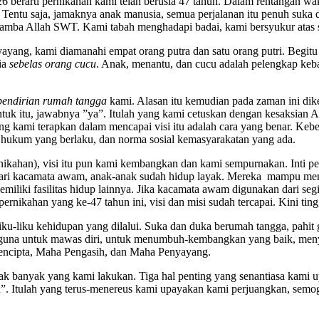
026 berarti pernikahan kami telah berusia 47 tahun. Dalam rentangan w
 Tentu saja, jamaknya anak manusia, semua perjalanan itu penuh suka 
 hamba Allah SWT. Kami tabah menghadapi badai, kami bersyukur atas 
ang, kami diamanahi empat orang putra dan satu orang putri. Begitu 
ia
sebelas orang cucu
. Anak, menantu, dan cucu adalah pelengkap ke
pendirian rumah tangga
kami. Alasan itu kemudian pada zaman ini dik
uk itu, jawabnya ”ya”. Itulah yang kami cetuskan dengan kesaksian Al
ang kami terapkan dalam mencapai visi itu adalah cara yang benar. Ke
ukum yang berlaku, dan norma sosial kemasyarakatan yang ada.
ernikahan), visi itu pun kami kembangkan dan kami sempurnakan. Inti 
ri kacamata awam, anak-anak sudah hidup layak. Mereka mampu meme
liki fasilitas hidup lainnya. Jika kacamata awam digunakan dari segi
nikahan yang ke-47 tahun ini, visi dan misi sudah tercapai. Kini tingg
iku-liku kehidupan yang dilalui. Suka dan duka berumah tangga, pahit
erguna untuk mawas diri, untuk menumbuh-kembangkan yang baik, men
Pencipta, Maha Pengasih, dan Maha Penyayang.
tidak banyak yang kami lakukan. Tiga hal penting yang senantiasa kami 
n”. Itulah yang terus-menereus kami upayakan kami perjuangkan, semo