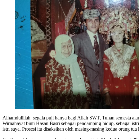
Alhamdulillah, segala puji hanya bagi Allah SWT, Tuhan semesta al
Wirnahayat binti Hasan Basri sebagai pendamping hidup, sebagai istri
istri saya. Prosesi itu disaksikan oleh masing-masing kedua orang tua