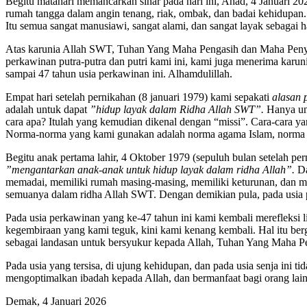
Begitu matahari memancarkan sinar pada hari ini, Ahad, 4 Januari 2
rumah tangga dalam angin tenang, riak, ombak, dan badai kehidupan.
Itu semua sangat manusiawi, sangat alami, dan sangat layak sebagai
Atas karunia Allah SWT, Tuhan Yang Maha Pengasih dan Maha Penyay
perkawinan putra-putra dan putri kami ini, kami juga menerima karun
sampai 47 tahun usia perkawinan ini. Alhamdulillah.
Empat hari setelah pernikahan (8 januari 1979) kami sepakati
alasan 
adalah untuk dapat
”hidup layak dalam Ridha Allah SWT”.
Hanya unt
cara apa? Itulah yang kemudian dikenal dengan “missi”. Cara-cara y
Norma-norma yang kami gunakan adalah norma agama Islam, norma h
Begitu anak pertama lahir, 4 Oktober 1979 (sepuluh bulan setelah p
”mengantarkan anak-anak untuk hidup layak dalam ridha Allah”.
Da
memadai, memiliki rumah masing-masing, memiliki keturunan, dan memi
semuanya dalam ridha Allah SWT. Dengan demikian pula, pada usia per
Pada usia perkawinan yang ke-47 tahun ini kami kembali merefleksi l
kegembiraan yang kami teguk, kini kami kenang kembali. Hal itu b
sebagai landasan untuk bersyukur kepada Allah, Tuhan Yang Maha 
Pada usia yang tersisa, di ujung kehidupan, dan pada usia senja ini 
mengoptimalkan ibadah kepada Allah, dan bermanfaat bagi orang lai
Demak, 4 Januari 2026