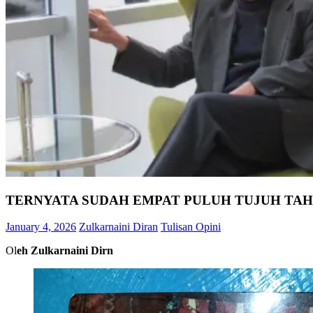
TERNYATA SUDAH EMPAT PULUH TUJUH TA
January 4, 2026
Zulkarnaini Diran
Tulisan Opini
Ol
eh Zulkarnaini Dirn