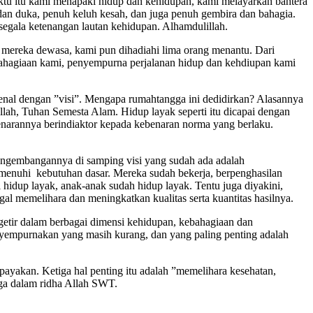
aktu itu kami menapaki hidup dan kehidupan, kami melayarkan bahtera
dan duka, penuh keluh kesah, dan juga penuh gembira dan bahagia.
segala ketenangan lautan kehidupan. Alhamdulillah.
mereka dewasa, kami pun dihadiahi lima orang menantu. Dari
bahagiaan kami, penyempurna perjalanan hidup dan kehdiupan kami
enal dengan ”visi”. Mengapa rumahtangga ini dedidirkan? Alasannya
lah, Tuhan Semesta Alam. Hidup layak seperti itu dicapai dengan
benarannya berindiaktor kepada kebenaran norma yang berlaku.
pengembangannya di samping visi yang sudah ada adalah
nuhi kebutuhan dasar. Mereka sudah bekerja, berpenghasilan
 hidup layak, anak-anak sudah hidup layak. Tentu juga diyakini,
al memelihara dan meningkatkan kualitas serta kuantitas hasilnya.
 getir dalam berbagai dimensi kehidupan, kebahagiaan dan
yempurnakan yang masih kurang, dan yang paling penting adalah
upayakan. Ketiga hal penting itu adalah ”memelihara kesehatan,
ga dalam ridha Allah SWT.