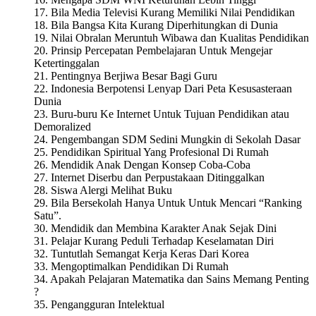
17. Bila Media Televisi Kurang Memiliki Nilai Pendidikan
18. Bila Bangsa Kita Kurang Diperhitungkan di Dunia
19. Nilai Obralan Meruntuh Wibawa dan Kualitas Pendidikan
20. Prinsip Percepatan Pembelajaran Untuk Mengejar
Ketertinggalan
21. Pentingnya Berjiwa Besar Bagi Guru
22. Indonesia Berpotensi Lenyap Dari Peta Kesusasteraan
Dunia
23. Buru-buru Ke Internet Untuk Tujuan Pendidikan atau
Demoralized
24. Pengembangan SDM Sedini Mungkin di Sekolah Dasar
25. Pendidikan Spiritual Yang Profesional Di Rumah
26. Mendidik Anak Dengan Konsep Coba-Coba
27. Internet Diserbu dan Perpustakaan Ditinggalkan
28. Siswa Alergi Melihat Buku
29. Bila Bersekolah Hanya Untuk Untuk Mencari “Ranking
Satu”.
30. Mendidik dan Membina Karakter Anak Sejak Dini
31. Pelajar Kurang Peduli Terhadap Keselamatan Diri
32. Tuntutlah Semangat Kerja Keras Dari Korea
33. Mengoptimalkan Pendidikan Di Rumah
34. Apakah Pelajaran Matematika dan Sains Memang Penting
?
35. Pengangguran Intelektual