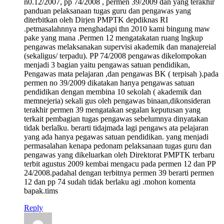
n0.12/2007, pp 74/2008 , permen 39/2009 dan yang terakhir
panduan pelaksanaan tugas guru dan pengawas yang
diterbitkan oleh Dirjen PMPTK depdiknas RI
.petmasalahnnya menghadapi thn 2010 kami bingung maw
pake yang mana .Permen 12 mengatakatan ruang lngkup
pengawas melaksanakan supervisi akademik dan manajereial
(sekaligus/ terpadu). PP 74/2008 pengawas dikelompokan
menjadi 3 bagian yaitu pengawas satuan pendidikan,
Pengawas mata pelajaran ,dan pengawas BK ( terpisah ).pada
permen no 39/2009 dikatakan hanya pengawas satuan
pendidikan dengan membina 10 sekolah ( akademik dan
memnejeria) sekali gus oleh pengawas binaan,dikonsideran
terakhir permen 39 mengatakan segalan keputusan yang
terkait pembagian tugas pengawas sebelumnya dinyatakan
tidak berlalku. berarti tidajmada lagi pengaws ata pelajaran
yang ada hanya pegawas satuan pendidikan. yang menjadi
permasalahan kenapa pedonam pelaksanaan tugas guru dan
pengawas yang dikeluarkan oleh Direktorat PMPTK terbaru
terbit agustus 2009 kembai mengacu pada permen 12 dan PP
24/2008.padahal dengan terbitnya permen 39 berarti permen
12 dan pp 74 sudah tidak berlaku agi .mohon komenta
bapak.tims
Reply