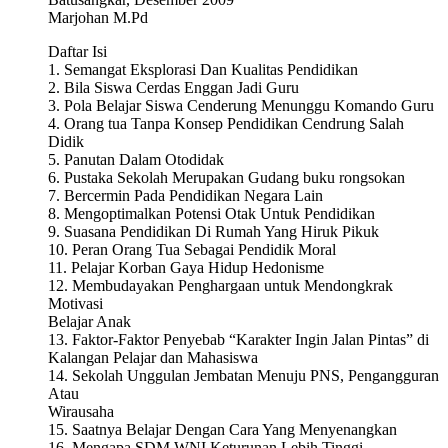
Marjohan M.Pd
Daftar Isi
1. Semangat Eksplorasi Dan Kualitas Pendidikan
2. Bila Siswa Cerdas Enggan Jadi Guru
3. Pola Belajar Siswa Cenderung Menunggu Komando Guru
4. Orang tua Tanpa Konsep Pendidikan Cendrung Salah
Didik
5. Panutan Dalam Otodidak
6. Pustaka Sekolah Merupakan Gudang buku rongsokan
7. Bercermin Pada Pendidikan Negara Lain
8. Mengoptimalkan Potensi Otak Untuk Pendidikan
9. Suasana Pendidikan Di Rumah Yang Hiruk Pikuk
10. Peran Orang Tua Sebagai Pendidik Moral
11. Pelajar Korban Gaya Hidup Hedonisme
12. Membudayakan Penghargaan untuk Mendongkrak
Motivasi
Belajar Anak
13. Faktor-Faktor Penyebab “Karakter Ingin Jalan Pintas” di
Kalangan Pelajar dan Mahasiswa
14. Sekolah Unggulan Jembatan Menuju PNS, Pengangguran
Atau
Wirausaha
15. Saatnya Belajar Dengan Cara Yang Menyenangkan
16. Mengapa SDM WNI Keturunan Lebih Tinggi