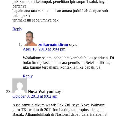
pak,kami dari kelompok penelitian lpir smpn 1 solok ingin
bertanya.
bagaimana tata cara penulisan antara judul bab dengan sub
bab , pak ?
terimakasih sebelumnya pak
Reply
zulkarnainidiran
says:
April 10, 2013 at 3:04 pm
Waalaikum salam, coba lihat kembali buku panduan. Di
buku itu dijelaskan tatacara penulisan. Setelah dibaca,
jika kurang terpahami, kontak lagi ke bapak, ya!
Reply
Nova Wahyuni
says:
October 3, 2013 at 9:02 am
Assalaamu’alaikum wr wb Pak Zul, saya Nova Wahyuni,
guru TK. waktu th 2011 lomba tingkat propinsi dengan
Bapak. Alhamdulillaah di Nasional dapat juara Harapan 3