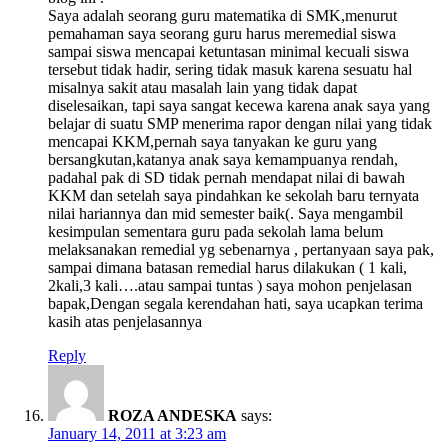
Saya adalah seorang guru matematika di SMK,menurut
pemahaman saya seorang guru harus meremedial siswa
sampai siswa mencapai ketuntasan minimal kecuali siswa
tersebut tidak hadir, sering tidak masuk karena sesuatu hal
misalnya sakit atau masalah lain yang tidak dapat
diselesaikan, tapi saya sangat kecewa karena anak saya yang
belajar di suatu SMP menerima rapor dengan nilai yang tidak
mencapai KKM,pernah saya tanyakan ke guru yang
bersangkutan,katanya anak saya kemampuanya rendah,
padahal pak di SD tidak pernah mendapat nilai di bawah
KKM dan setelah saya pindahkan ke sekolah baru ternyata
nilai hariannya dan mid semester baik(. Saya mengambil
kesimpulan sementara guru pada sekolah lama belum
melaksanakan remedial yg sebenarnya , pertanyaan saya pak,
sampai dimana batasan remedial harus dilakukan ( 1 kali,
2kali,3 kali….atau sampai tuntas ) saya mohon penjelasan
bapak,Dengan segala kerendahan hati, saya ucapkan terima
kasih atas penjelasannya
Reply
ROZA ANDESKA
says:
January 14, 2011 at 3:23 am