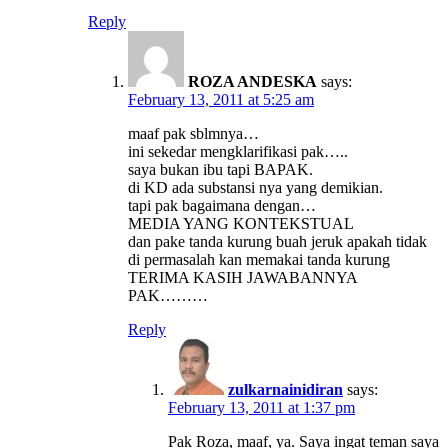
Reply
ROZA ANDESKA
says:
February 13, 2011 at 5:25 am
maaf pak sblmnya…
ini sekedar mengklarifikasi pak…..
saya bukan ibu tapi BAPAK.
di KD ada substansi nya yang demikian.
tapi pak bagaimana dengan…
MEDIA YANG KONTEKSTUAL
dan pake tanda kurung buah jeruk apakah tidak
di permasalah kan memakai tanda kurung
TERIMA KASIH JAWABANNYA
PAK………
Reply
zulkarnainidiran
says:
February 13, 2011 at 1:37 pm
Pak Roza, maaf, ya. Saya ingat teman saya