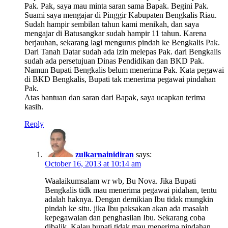
Pak. Pak, saya mau minta saran sama Bapak. Begini Pak.
Suami saya mengajar di Pinggir Kabupaten Bengkalis Riau.
Sudah hampir sembilan tahun kami menikah, dan saya
mengajar di Batusangkar sudah hampir 11 tahun. Karena
berjauhan, sekarang lagi mengurus pindah ke Bengkalis Pak.
Dari Tanah Datar sudah ada izin melepas Pak. dari Bengkalis
sudah ada persetujuan Dinas Pendidikan dan BKD Pak.
Namun Bupati Bengkalis belum menerima Pak. Kata pegawai
di BKD Bengkalis, Bupati tak menerima pegawai pindahan
Pak.
Atas bantuan dan saran dari Bapak, saya ucapkan terima
kasih.
Reply
zulkarnainidiran
says:
October 16, 2013 at 10:14 am
Waalaikumsalam wr wb, Bu Nova. Jika Bupati
Bengkalis tidk mau menerima pegawai pidahan, tentu
adalah haknya. Dengan demikian Ibu tidak mungkin
pindah ke situ. jika Ibu paksakan akan ada masalah
kepegawaian dan penghasilan Ibu. Sekarang coba
dibalik. Kalau bupati tidak mau menerima pindahan,