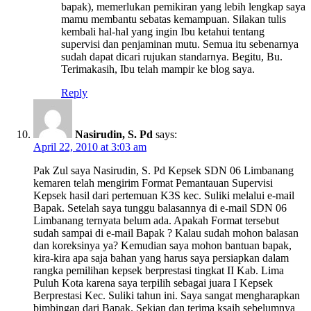
bapak), memerlukan pemikiran yang lebih lengkap saya
mamu membantu sebatas kemampuan. Silakan tulis
kembali hal-hal yang ingin Ibu ketahui tentang
supervisi dan penjaminan mutu. Semua itu sebenarnya
sudah dapat dicari rujukan standarnya. Begitu, Bu.
Terimakasih, Ibu telah mampir ke blog saya.
Reply
Nasirudin, S. Pd
says:
April 22, 2010 at 3:03 am
Pak Zul saya Nasirudin, S. Pd Kepsek SDN 06 Limbanang
kemaren telah mengirim Format Pemantauan Supervisi
Kepsek hasil dari pertemuan K3S kec. Suliki melalui e-mail
Bapak. Setelah saya tunggu balasannya di e-mail SDN 06
Limbanang ternyata belum ada. Apakah Format tersebut
sudah sampai di e-mail Bapak ? Kalau sudah mohon balasan
dan koreksinya ya? Kemudian saya mohon bantuan bapak,
kira-kira apa saja bahan yang harus saya persiapkan dalam
rangka pemilihan kepsek berprestasi tingkat II Kab. Lima
Puluh Kota karena saya terpilih sebagai juara I Kepsek
Berprestasi Kec. Suliki tahun ini. Saya sangat mengharapkan
bimbingan dari Bapak. Sekian dan terima ksaih sebelumnya