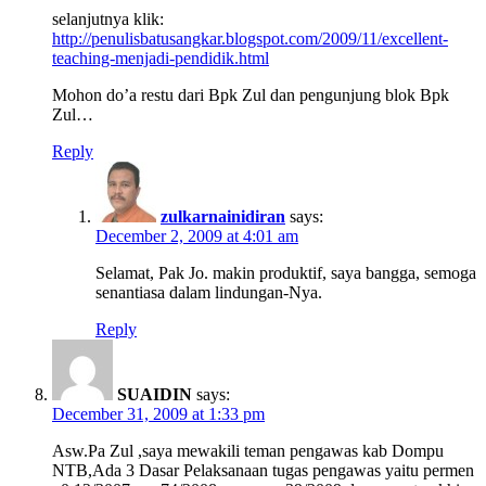
selanjutnya klik:
http://penulisbatusangkar.blogspot.com/2009/11/excellent-
teaching-menjadi-pendidik.html
Mohon do’a restu dari Bpk Zul dan pengunjung blok Bpk
Zul…
Reply
zulkarnainidiran
says:
December 2, 2009 at 4:01 am
Selamat, Pak Jo. makin produktif, saya bangga, semoga
senantiasa dalam lindungan-Nya.
Reply
SUAIDIN
says:
December 31, 2009 at 1:33 pm
Asw.Pa Zul ,saya mewakili teman pengawas kab Dompu
NTB,Ada 3 Dasar Pelaksanaan tugas pengawas yaitu permen