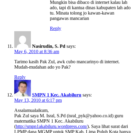
Mungkin bisa dibaco di internet kalau lah
ado, tapi di kantua dinas kabupaten lah ado
tu. Minata tolong jo kawan-kawan
pangawas mancarian
Reply
Nasirudin, S. Pd
says:
May 6, 2010 at 8:36 am
Tarimo kasih Pak Zul, awk cubo mancarinyo di internet.
Mudah-mudahan ado yo Pak?
Reply
SMPN 1 Kec. Akabiluru
says:
May 13, 2010 at 6:17 pm
Assalamualaikum,
Pak Zul saya M. Isral, S.Pd (isral_pyk@yahoo.co.id) guru
matematika SMPN 1 Kec. Akabiluru
(
http://smpn1akabiluru.wordpress.com/
). Saya lihat surat dari
LPMP dana MGMP untuk SMP Kab. Lima Puluh Kota hanya