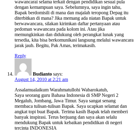
wawancarai selama terkait dengan pendidikan sesuai pula
dengan kemampuan saya. Sebelumnya, saya ingin tahu,
Bapak berdomisili di mana dan majalah teropong Depag itu
diterbitkan di mana? Jika memang ada niatan Bapak untuk
berwawancara, silakan kirimkan daftar pertanyaan atau
pedoman wawancara pada kolom ini. Atau jika
memungkinkan dan didukung oleh perangkat lunak yang
tersedia, kita bisa berkomunikasi langsung melalui wawancara
jarak jauh. Begitu, Pak Amas, terimakasih.
Reply
Budianto
says:
August 14, 2010 at 2:21 am
Assalamualaikum Warahmatullohi Wabarokatuh,
Saya seorang guru Bahasa Indonesia di SMP Negeri 2
Megaluh, Jombang, Jawa Timur. Saya sangat senang
membaca tulisan-tulisan Bapak. Saya ucapkan selamat dan
angkat topi buat Bapak. Terima kasih Bapak telah memberi
banyak inspirasi. Terus berjuang dan saya akan selalu
mendukung Bapak untuk kebaikan pendidikan di negeri
tercinta INDONESIA