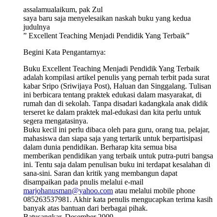
assalamualaikum, pak Zul
saya baru saja menyelesaikan naskah buku yang kedua
judulnya
” Excellent Teaching Menjadi Pendidik Yang Terbaik”
Begini Kata Pengantarnya:
Buku Excellent Teaching Menjadi Pendidik Yang Terbaik
adalah kompilasi artikel penulis yang pernah terbit pada surat
kabar Sripo (Sriwijaya Post), Haluan dan Singgalang. Tulisan
ini berbicara tentang praktek edukasi dalam masyarakat, di
rumah dan di sekolah. Tanpa disadari kadangkala anak didik
terseret ke dalam praktek mal-edukasi dan kita perlu untuk
segera mengatasinya.
Buku kecil ini perlu dibaca oleh para guru, orang tua, pelajar,
mahasiswa dan siapa saja yang tertarik untuk berpartisipasi
dalam dunia pendidikan. Berharap kita semua bisa
memberikan pendidikan yang terbaik untuk putra-putri bangsa
ini. Tentu saja dalam penulisan buku ini terdapat kesalahan di
sana-sini. Saran dan kritik yang membangun dapat
disampaikan pada pnulis melalui e-mail
marjohanusman@yahoo.com
atau melalui mobile phone
085263537981. Akhir kata penulis mengucapkan terima kasih
banyak atas bantuan dari berbagai pihak.
Batusangkar, Desember 2009