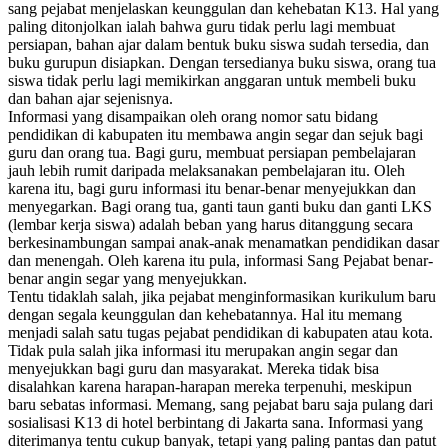
sang pejabat menjelaskan keunggulan dan kehebatan K13. Hal yang
paling ditonjolkan ialah bahwa guru tidak perlu lagi membuat
persiapan, bahan ajar dalam bentuk buku siswa sudah tersedia, dan
buku gurupun disiapkan. Dengan tersedianya buku siswa, orang tua
siswa tidak perlu lagi memikirkan anggaran untuk membeli buku
dan bahan ajar sejenisnya.
Informasi yang disampaikan oleh orang nomor satu bidang
pendidikan di kabupaten itu membawa angin segar dan sejuk bagi
guru dan orang tua. Bagi guru, membuat persiapan pembelajaran
jauh lebih rumit daripada melaksanakan pembelajaran itu. Oleh
karena itu, bagi guru informasi itu benar-benar menyejukkan dan
menyegarkan. Bagi orang tua, ganti taun ganti buku dan ganti LKS
(lembar kerja siswa) adalah beban yang harus ditanggung secara
berkesinambungan sampai anak-anak menamatkan pendidikan dasar
dan menengah. Oleh karena itu pula, informasi Sang Pejabat benar-
benar angin segar yang menyejukkan.
Tentu tidaklah salah, jika pejabat menginformasikan kurikulum baru
dengan segala keunggulan dan kehebatannya. Hal itu memang
menjadi salah satu tugas pejabat pendidikan di kabupaten atau kota.
Tidak pula salah jika informasi itu merupakan angin segar dan
menyejukkan bagi guru dan masyarakat. Mereka tidak bisa
disalahkan karena harapan-harapan mereka terpenuhi, meskipun
baru sebatas informasi. Memang, sang pejabat baru saja pulang dari
sosialisasi K13 di hotel berbintang di Jakarta sana. Informasi yang
diterimanya tentu cukup banyak, tetapi yang paling pantas dan patut