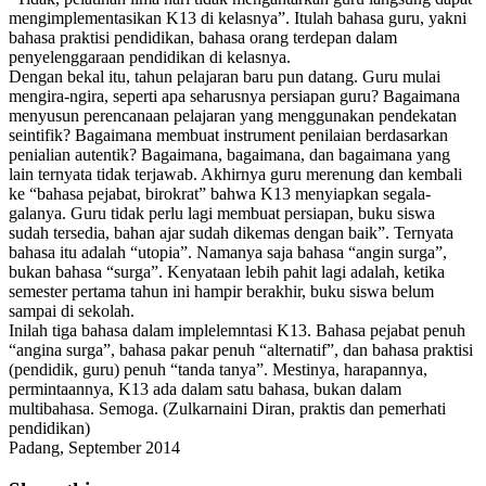
mengimplementasikan K13 di kelasnya”. Itulah bahasa guru, yakni
bahasa praktisi pendidikan, bahasa orang terdepan dalam
penyelenggaraan pendidikan di kelasnya.
Dengan bekal itu, tahun pelajaran baru pun datang. Guru mulai
mengira-ngira, seperti apa seharusnya persiapan guru? Bagaimana
menyusun perencanaan pelajaran yang menggunakan pendekatan
seintifik? Bagaimana membuat instrument penilaian berdasarkan
penialian autentik? Bagaimana, bagaimana, dan bagaimana yang
lain ternyata tidak terjawab. Akhirnya guru merenung dan kembali
ke “bahasa pejabat, birokrat” bahwa K13 menyiapkan segala-
galanya. Guru tidak perlu lagi membuat persiapan, buku siswa
sudah tersedia, bahan ajar sudah dikemas dengan baik”. Ternyata
bahasa itu adalah “utopia”. Namanya saja bahasa “angin surga”,
bukan bahasa “surga”. Kenyataan lebih pahit lagi adalah, ketika
semester pertama tahun ini hampir berakhir, buku siswa belum
sampai di sekolah.
Inilah tiga bahasa dalam implelemntasi K13. Bahasa pejabat penuh
“angina surga”, bahasa pakar penuh “alternatif”, dan bahasa praktisi
(pendidik, guru) penuh “tanda tanya”. Mestinya, harapannya,
permintaannya, K13 ada dalam satu bahasa, bukan dalam
multibahasa. Semoga. (Zulkarnaini Diran, praktis dan pemerhati
pendidikan)
Padang, September 2014