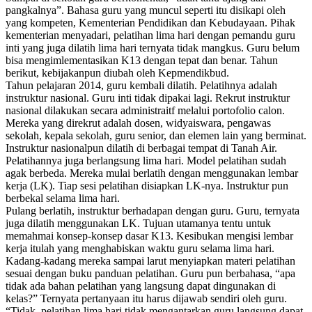
pangkalnya”. Bahasa guru yang muncul seperti itu disikapi oleh
yang kompeten, Kementerian Pendidikan dan Kebudayaan. Pihak
kementerian menyadari, pelatihan lima hari dengan pemandu guru
inti yang juga dilatih lima hari ternyata tidak mangkus. Guru belum
bisa mengimlementasikan K13 dengan tepat dan benar. Tahun
berikut, kebijakanpun diubah oleh Kepmendikbud.
Tahun pelajaran 2014, guru kembali dilatih. Pelatihnya adalah
instruktur nasional. Guru inti tidak dipakai lagi. Rekrut instruktur
nasional dilakukan secara administraitf melalui portofolio calon.
Mereka yang direkrut adalah dosen, widyaiswara, pengawas
sekolah, kepala sekolah, guru senior, dan elemen lain yang berminat.
Instruktur nasionalpun dilatih di berbagai tempat di Tanah Air.
Pelatihannya juga berlangsung lima hari. Model pelatihan sudah
agak berbeda. Mereka mulai berlatih dengan menggunakan lembar
kerja (LK). Tiap sesi pelatihan disiapkan LK-nya. Instruktur pun
berbekal selama lima hari.
Pulang berlatih, instruktur berhadapan dengan guru. Guru, ternyata
juga dilatih menggunakan LK. Tujuan utamanya tentu untuk
memahmai konsep-konsep dasar K13. Kesibukan mengisi lembar
kerja itulah yang menghabiskan waktu guru selama lima hari.
Kadang-kadang mereka sampai larut menyiapkan materi pelatihan
sesuai dengan buku panduan pelatihan. Guru pun berbahasa, “apa
tidak ada bahan pelatihan yang langsung dapat dingunakan di
kelas?” Ternyata pertanyaan itu harus dijawab sendiri oleh guru.
“Tidak, pelatihan lima hari tidak mengantarkan guru langsung dapat