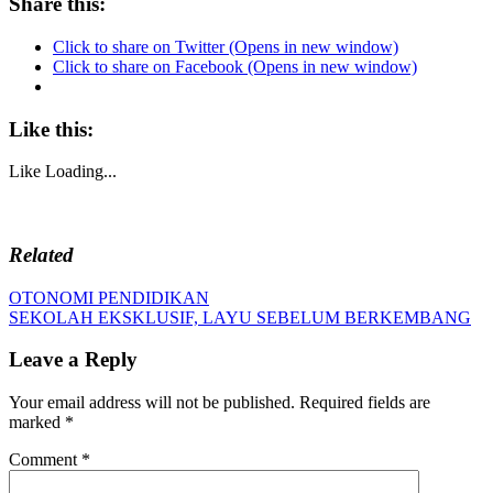
Share this:
Click to share on Twitter (Opens in new window)
Click to share on Facebook (Opens in new window)
Like this:
Like
Loading...
Related
Post
Previous
OTONOMI PENDIDIKAN
Post:
Next
SEKOLAH EKSKLUSIF, LAYU SEBELUM BERKEMBANG
navigation
Post:
Leave a Reply
Your email address will not be published.
Required fields are
marked
*
Comment
*