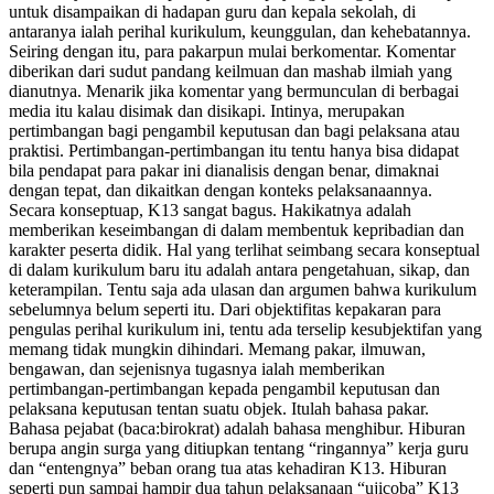
untuk disampaikan di hadapan guru dan kepala sekolah, di
antaranya ialah perihal kurikulum, keunggulan, dan kehebatannya.
Seiring dengan itu, para pakarpun mulai berkomentar. Komentar
diberikan dari sudut pandang keilmuan dan mashab ilmiah yang
dianutnya. Menarik jika komentar yang bermunculan di berbagai
media itu kalau disimak dan disikapi. Intinya, merupakan
pertimbangan bagi pengambil keputusan dan bagi pelaksana atau
praktisi. Pertimbangan-pertimbangan itu tentu hanya bisa didapat
bila pendapat para pakar ini dianalisis dengan benar, dimaknai
dengan tepat, dan dikaitkan dengan konteks pelaksanaannya.
Secara konseptuap, K13 sangat bagus. Hakikatnya adalah
memberikan keseimbangan di dalam membentuk kepribadian dan
karakter peserta didik. Hal yang terlihat seimbang secara konseptual
di dalam kurikulum baru itu adalah antara pengetahuan, sikap, dan
keterampilan. Tentu saja ada ulasan dan argumen bahwa kurikulum
sebelumnya belum seperti itu. Dari objektifitas kepakaran para
pengulas perihal kurikulum ini, tentu ada terselip kesubjektifan yang
memang tidak mungkin dihindari. Memang pakar, ilmuwan,
bengawan, dan sejenisnya tugasnya ialah memberikan
pertimbangan-pertimbangan kepada pengambil keputusan dan
pelaksana keputusan tentan suatu objek. Itulah bahasa pakar.
Bahasa pejabat (baca:birokrat) adalah bahasa menghibur. Hiburan
berupa angin surga yang ditiupkan tentang “ringannya” kerja guru
dan “entengnya” beban orang tua atas kehadiran K13. Hiburan
seperti pun sampai hampir dua tahun pelaksanaan “ujicoba” K13