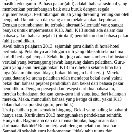
masih kedengaran. Bahasa pakar (ahli) adalah bahasa rasional yang
memberikan pertimbangan baik atau buruk dengan segala
argumentasinya. Pertimbangan itulah yang direnung-renungkan oleh
pengambil keputusan dan yang akan melaksanakan keputusan.
Dengan pertimbangan itu terbuka alternatif-alternatif yang sangat
banyak untuk implementasi K13. Jadi, K13 sudah ada dalam dua
bahasa yakni bahasa pejabat (birokrat) pendidikan dan bahasa pakar
(ahli) pendidikan.
Awal tahun pelajaran 2013, sejumlah guru dilatih di hotel-hotel
berbintang. Pelatihnya adalah guru inti yang dibekali selama lima
hari di berbagai tempat. Selain itu, juga ada narasumber dari instansi
vertikal yang bertanggung jawab langsung dalam pelatihan. Guru-
guru yang akan menggunakan K13 ini dibekali selama lima hari
juga (dalam hitungan biaya, bukan hitungan hari kerja). Mereka
yang datang ke arena pelatihan telah mendapat bekal awal yakni
bekal dari bahasa pejabat pendidikan dan bekal dari bahasa pakar
pendidikan. Dengan persepsi dan resepsi dari dua bahasa itu,
mereka berhadapan dengan guru-guru inti yang juga dari kalangan
mereka. Maka, muncullah bahasa yang ketiga di situ, yakni K13
dalam bahasa praktisi (guru, pendidik).
Usai pelatihan guru semakin bingung. Bekal yang paling ia pahami
hanya satu. Kurikulum 2013 menggunakan pendekatan seintifik.
Hanya itu. Bagaimana dan dari mana dimulai, bagaimana dan
darimana diakhiri? Belum terjawab dengan pelatihan lima hari.
Sampai di sekolah guru berkomentar, “tidak tahu ujung dan