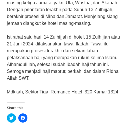
masing ketiga Jamarat yakni Ula, Wustha, dan Akabah.
Dengan prlontaran terakhir pada Subuh 13 Zulhijjah,
berakhir prosesi di Mina dan Jamarat. Menjelang siang
jemaah diangkut ke hotel masing-masing.
Istirahat satu hari, 14 Zulhijjah di hotel, 15 Zulhijjah atau
21 Juni 2024, dilaksanakan tawaf Ifadah. Tawaf itu
merupakan prosesi terakhir dari sekian tahap
pelaksanaan haji yang merupakan rukun kelima Islam.
Alhamdulillah, selesai sudah ibadah haji tahun ini.
Semoga menjadi haji mabrur, berkah, dan dalam Ridha
Allah SWT.
Mdkkah, Sektor Tiga, Romance Hotel, 320 Kamar 1324
Share this:
Click
Click
to
to
share
share