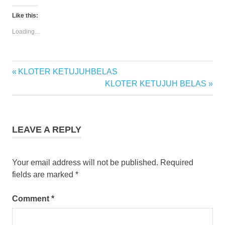
on
on
Twitter
Facebook
(Opens
(Opens
Like this:
in
in
new
new
Loading...
window)
window)
Previous
KLOTER KETUJUHBELAS
Post
Post:
Next
KLOTER KETUJUH BELAS
navigation
Post:
LEAVE A REPLY
Your email address will not be published.
Required
fields are marked
*
Comment
*