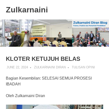
Skip
Zulkarnaini
to
content
Personal
Blog
KLOTER KETUJUH BELAS
JUNE 22, 2024
ZULKARNAINI DIRAN
TULISAN OPINI
Bagian Kesembilan: SELESAI SEMUA PROSESI
IBADAH
Oleh Zulkarnaini Diran