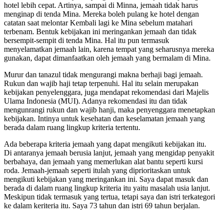
hotel lebih cepat. Artinya, sampai di Minna, jemaah tidak harus
menginap di tenda Mina. Mereka boleh pulang ke hotel dengan
catatan saat melontar Kembali lagi ke Mina sebelum matahari
terbenam. Bentuk kebijakan ini meringankan jemaah dan tidak
bersempit-sempit di tenda Mina. Hal itu pun termasuk
menyelamatkan jemaah lain, karena tempat yang seharusnya mereka
gunakan, dapat dimanfaatkan oleh jemaah yang bermalam di Mina.
Murur dan tanazul tidak mengurangi makna berhaji bagi jemaah.
Rukun dan wajib haji tetap terpenuhi. Hal itu selain merupakan
kebijakan penyelenggara, juga mendapat rekomendasi dari Majelis
Ulama Indonesia (MUI). Adanya rekomendasi itu dan tidak
mengunrangi rukun dan wajib hanji, maka penyenggara menetapkan
kebijakan. Intinya untuk kesehatan dan keselamatan jemaah yang
berada dalam ruang lingkup kriteria tertentu.
Ada beberapa kriteria jemaah yang dapat mengikuti kebijakan itu.
Di antaranya jemaah berusia lanjut, jemaah yang mengidap penyakit
berbahaya, dan jemaah yang memerlukan alat bantu seperti kursi
roda. Jemaah-jemaah seperti itulah yang diprioritaskan untuk
mengikuti kebijakan yang meringankan ini. Saya dapat masuk dan
berada di dalam ruang lingkup kriteria itu yaitu masalah usia lanjut.
Meskipun tidak termasuk yang tertua, tetapi saya dan istri terkategori
ke dalam keriteria itu. Saya 73 tahun dan istri 69 tahun berjalan.