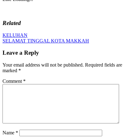
Related
Post
Previous
KELUHAN
Post:
Next
SELAMAT TINGGAL KOTA MAKKAH
navigation
Post:
Leave a Reply
Your email address will not be published.
Required fields are
marked
*
Comment
*
Name
*