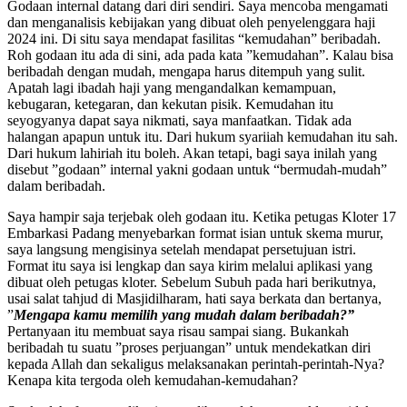
Godaan internal datang dari diri sendiri. Saya mencoba mengamati
dan menganalisis kebijakan yang dibuat oleh penyelenggara haji
2024 ini. Di situ saya mendapat fasilitas “kemudahan” beribadah.
Roh godaan itu ada di sini, ada pada kata ”kemudahan”. Kalau bisa
beribadah dengan mudah, mengapa harus ditempuh yang sulit.
Apatah lagi ibadah haji yang mengandalkan kemampuan,
kebugaran, ketegaran, dan kekutan pisik. Kemudahan itu
seyogyanya dapat saya nikmati, saya manfaatkan. Tidak ada
halangan apapun untuk itu. Dari hukum syariiah kemudahan itu sah.
Dari hukum lahiriah itu boleh. Akan tetapi, bagi saya inilah yang
disebut ”godaan” internal yakni godaan untuk “bermudah-mudah”
dalam beribadah.
Saya hampir saja terjebak oleh godaan itu. Ketika petugas Kloter 17
Embarkasi Padang menyebarkan format isian untuk skema murur,
saya langsung mengisinya setelah mendapat persetujuan istri.
Format itu saya isi lengkap dan saya kirim melalui aplikasi yang
dibuat oleh petugas kloter. Sebelum Subuh pada hari berikutnya,
usai salat tahjud di Masjidilharam, hati saya berkata dan bertanya,
”
Mengapa kamu memilih yang mudah dalam beribadah?”
Pertanyaan itu membuat saya risau sampai siang. Bukankah
beribadah tu suatu ”proses perjuangan” untuk mendekatkan diri
kepada Allah dan sekaligus melaksanakan perintah-perintah-Nya?
Kenapa kita tergoda oleh kemudahan-kemudahan?