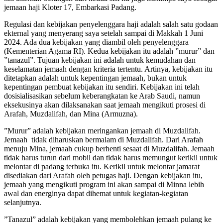
jemaan haji Kloter 17, Embarkasi Padang.
Regulasi dan kebijakan penyelenggara haji adalah salah satu godaan
ekternal yang menyerang saya setelah sampai di Makkah 1 Juni
2024. Ada dua kebijakan yang diambil oleh penyelenggara
(Kementerian Agama RI). Kedua kebijakan itu adalah ”murur” dan
”tanazul”. Tujuan kebijakan ini adalah untuk kemudahan dan
keselamatan jemaah dengan kriteria tertentu. Artinya, kebijakan itu
ditetapkan adalah untuk kepentingan jemaah, bukan untuk
kepentingan pembuat kebijakan itu sendiri. Kebijakan ini telah
dosisialisasikan sebelum keberangkatan ke Arab Saudi, namun
eksekusinya akan dilaksanakan saat jemaah mengikuti prosesi di
Arafah, Muzdalifah, dan Mina (Armuzna).
”Murur” adalah kebijakan meringankan jemaah di Muzdalifah.
Jemaah tidak diharuskan bermalam di Muzdalifah. Dari Arafah
menuju Mina, jemaah cukup berhenti sesaat di Muzdalifah. Jemaah
tidak harus turun dari mobil dan tidak harus memungut kerikil untuk
melontar di padang terbuka itu. Kerikil untuk melontar jamarat
disediakan dari Arafah oleh petugas haji. Dengan kebijakan itu,
jemaah yang mengikuti program ini akan sampai di Minna lebih
awal dan energinya dapat dihemat untuk kegiatan-kegiatan
selanjutnya.
”Tanazul” adalah kebijakan yang membolehkan jemaah pulang ke