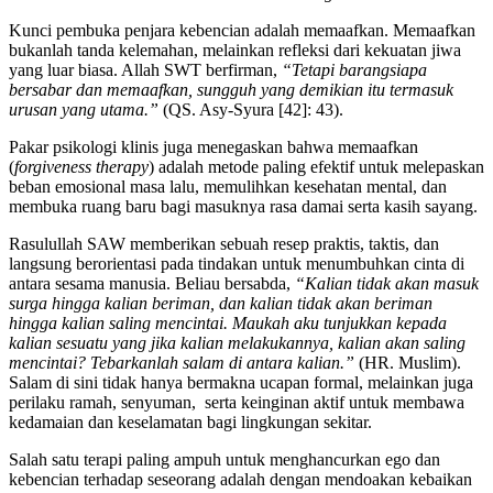
Kunci pembuka penjara kebencian adalah memaafkan. Memaafkan
bukanlah tanda kelemahan, melainkan refleksi dari kekuatan jiwa
yang luar biasa. Allah SWT berfirman,
“Tetapi barangsiapa
bersabar dan memaafkan, sungguh yang demikian itu termasuk
urusan yang utama.”
(QS. Asy-Syura [42]: 43).
Pakar psikologi klinis juga menegaskan bahwa memaafkan
(
forgiveness therapy
) adalah metode paling efektif untuk melepaskan
beban emosional masa lalu, memulihkan kesehatan mental, dan
membuka ruang baru bagi masuknya rasa damai serta kasih sayang.
Rasulullah SAW memberikan sebuah resep praktis, taktis, dan
langsung berorientasi pada tindakan untuk menumbuhkan cinta di
antara sesama manusia. Beliau bersabda,
“Kalian tidak akan masuk
surga hingga kalian beriman, dan kalian tidak akan beriman
hingga kalian saling mencintai. Maukah aku tunjukkan kepada
kalian sesuatu yang jika kalian melakukannya, kalian akan saling
mencintai? Tebarkanlah salam di antara kalian.”
(HR. Muslim).
Salam di sini tidak hanya bermakna ucapan formal, melainkan juga
perilaku ramah, senyuman, serta keinginan aktif untuk membawa
kedamaian dan keselamatan bagi lingkungan sekitar.
Salah satu terapi paling ampuh untuk menghancurkan ego dan
kebencian terhadap seseorang adalah dengan mendoakan kebaikan