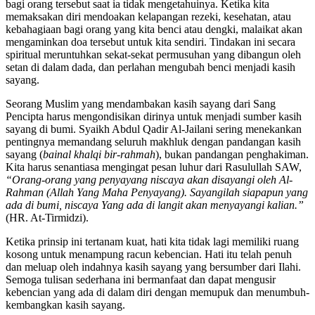
bagi orang tersebut saat ia tidak mengetahuinya. Ketika kita
memaksakan diri mendoakan kelapangan rezeki, kesehatan, atau
kebahagiaan bagi orang yang kita benci atau dengki, malaikat akan
mengaminkan doa tersebut untuk kita sendiri. Tindakan ini secara
spiritual meruntuhkan sekat-sekat permusuhan yang dibangun oleh
setan di dalam dada, dan perlahan mengubah benci menjadi kasih
sayang.
Seorang Muslim yang mendambakan kasih sayang dari Sang
Pencipta harus mengondisikan dirinya untuk menjadi sumber kasih
sayang di bumi. Syaikh Abdul Qadir Al-Jailani sering menekankan
pentingnya memandang seluruh makhluk dengan pandangan kasih
sayang (
bainal khalqi bir-rahmah
), bukan pandangan penghakiman.
Kita harus senantiasa mengingat pesan luhur dari Rasulullah SAW,
“Orang-orang yang penyayang niscaya akan disayangi oleh Al-
Rahman (Allah Yang Maha Penyayang). Sayangilah siapapun yang
ada di bumi, niscaya Yang ada di langit akan menyayangi kalian.”
(HR. At-Tirmidzi).
Ketika prinsip ini tertanam kuat, hati kita tidak lagi memiliki ruang
kosong untuk menampung racun kebencian. Hati itu telah penuh
dan meluap oleh indahnya kasih sayang yang bersumber dari Ilahi.
Semoga tulisan sederhana ini bermanfaat dan dapat mengusir
kebencian yang ada di dalam diri dengan memupuk dan menumbuh-
kembangkan kasih sayang.