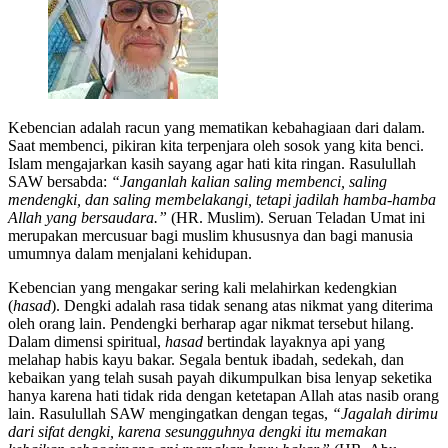
Kebencian adalah racun yang mematikan kebahagiaan dari dalam.
Saat membenci, pikiran kita terpenjara oleh sosok yang kita benci.
Islam mengajarkan kasih sayang agar hati kita ringan. Rasulullah
SAW bersabda:
“Janganlah kalian saling membenci, saling
mendengki, dan saling membelakangi, tetapi jadilah hamba-hamba
Allah yang bersaudara.”
(HR. Muslim). Seruan Teladan Umat ini
merupakan mercusuar bagi muslim khususnya dan bagi manusia
umumnya dalam menjalani kehidupan.
Kebencian yang mengakar sering kali melahirkan kedengkian
(
hasad
). Dengki adalah rasa tidak senang atas nikmat yang diterima
oleh orang lain. Pendengki berharap agar nikmat tersebut hilang.
Dalam dimensi spiritual,
hasad
bertindak layaknya api yang
melahap habis kayu bakar. Segala bentuk ibadah, sedekah, dan
kebaikan yang telah susah payah dikumpulkan bisa lenyap seketika
hanya karena hati tidak rida dengan ketetapan Allah atas nasib orang
lain. Rasulullah SAW mengingatkan dengan tegas,
“Jagalah dirimu
dari sifat dengki, karena sesungguhnya dengki itu memakan