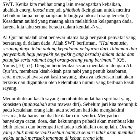
SWT. Ketika kita melihat orang lain mendapatkan kebaikan,
ubahlah energi
hasad
menjadi
ghibthah
(keinginan untuk meniru
kebaikan tanpa mengharapkan hilangnya nikmat orang tersebut).
Kesadaran tauhid yang matang akan melahirkan kelapangan dada,
karena kita tahu semua berada dalam kendali-Nya.
Al-Qur’an adalah obat penawar utama bagi penyakit-penyakit yang
bersarang di dalam dada. Allah SWT berfirman,
“Hai manusia,
sesungguhnya telah datang kepadamu pelajaran dari Tuhanmu dan
penyembuh bagi penyakit-penyakit (yang berada) dalam dada dan
petunjuk serta rahmat bagi orang-orang yang beriman.”
(QS.
Yunus [10]:57). Dengan berinteraksi secara mendalam dengan Al-
Qur’an, membaca kisah-kisah para nabi yang penuh kesabaran,
serta meresapi ayat-ayat kasih sayang, niscaya kekerasan hati akan
terkikis dan digantikan oleh kelembutan nurani yang berbuah kasih
sayang.
Menumbuhkan kasih sayang membutuhkan latihan spiritual yang
konsisten (
muhasabah
atau mawas diri). Sebelum jari kita menunjuk
pada kesalahan orang lain, atau sebelum hati kita menghakimi
sesama, kita harus melihat ke dalam diri sendiri. Menyadari
banyaknya cacat, dosa, dan kekurangan pribadi akan membuat kita
lebih toleran dan berempati terhadap kekhilafan orang lain.
Orang
yang sibuk memperbaiki kebun hatinya sendiri tidak akan memiliki
waktu untuk merusak tanaman di kebun orang lain.