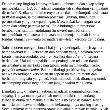
Dalam ruang lingkup kemasyarakatan, kebencian dan sikap saling
membelakangi (
tadabur
) adalah pemutus tali silaturahim yang paling
destruktif. Ketika racun ini menyebar ke dalam kelompok sosial atau
platform digital
, ia melahirkan polarisasi, ghibah, fitnah, dan
permusuhan yang berkepanjangan. Masyarakat kehilangan rasa
aman dan saling percaya (
trust
). Pola hubungan interpersonal
berubah dari saling mendukung (
ta’awun
) menjadi saling
menjatuhkan. Akibatnya, kekuatan umat menjadi lemah karena
fondasi utamanya—yaitu persaudaraan—telah keropos dari dalam.
Sains modern mengonfirmasi hal yang diperingatkan oleh agama
berabad-abad lalu. Kebencian dan dendam yang dipelihara secara
kronis memicu produksi
hormon kortisol
dan
adrenalin
secara
berlebihan. Hal ini mengakibatkan peningkatan tekanan darah,
melemahnya sistem kekebalan tubuh, serta meningkatkan risiko
penyakit
kardiovaskular.
Pakar psikologi positif sering menyebut
bahwa menyimpan kebencian itu seperti meminum racun dan
berharap orang lain yang mati. Fisik manusia tidak dirancang untuk
menampung emosi negatif dalam jangka waktu yang lama.
Langkah untuk melawan kebencian adalah menumbuhkan kasih
sayang. Upaya utamanya adalah memperbaiki cara pandang
terhadap dunia dan manusia. Kita harus menyadari bahwa setiap
manusia membawa kelebihan dan kekurangannya masing-masing.
Segala nikmat yang diterima orang lain adalah mutlak karunia Allah