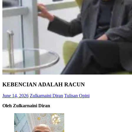
KEBENCIAN ADALAH RACUN
June 14, 2026
Zulkarnaini Diran
Tulisan Opini
Oleh Zulkarnaini Diran