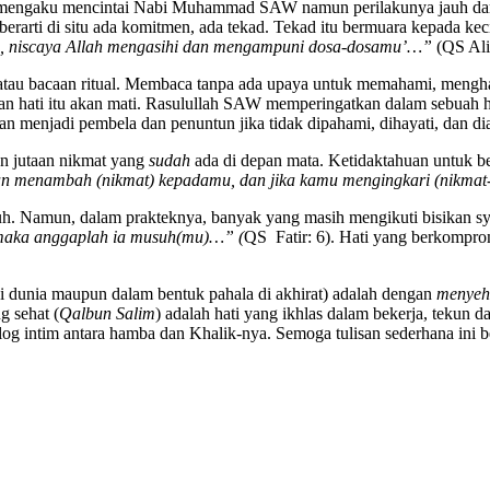
mengaku mencintai Nabi Muhammad SAW namun perilakunya jauh dari e
berarti di situ ada komitmen, ada tekad. Tekad itu bermuara kepada k
d), niscaya Allah mengasihi dan mengampuni dosa-dosamu’…”
(QS Ali 
n atau bacaan ritual. Membaca tanpa ada upaya untuk memahami, meng
an hati itu akan mati. Rasulullah SAW memperingatkan dalam sebuah 
 menjadi pembela dan penuntun jika tidak dipahami, dihayati, dan di
n jutaan nikmat yang
sudah
ada di depan mata. Ketidaktahuan untuk be
an menambah (nikmat) kepadamu, dan jika kamu mengingkari (nikmat
uh. Namun, dalam prakteknya, banyak yang masih mengikuti bisikan s
 maka anggaplah ia musuh(mu)…” (
QS Fatir: 6). Hati yang berkompro
di dunia maupun dalam bentuk pahala di akhirat) adalah dengan
menyeha
g sehat (
Qalbun Salim
) adalah hati yang ikhlas dalam bekerja, tekun d
alog intim antara hamba dan Khalik-nya. Semoga tulisan sederhana ini 