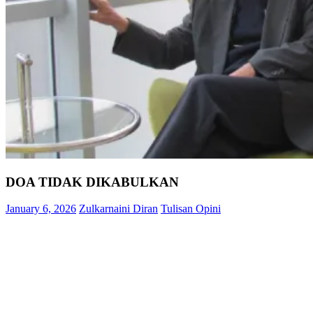
DOA TIDAK DIKABULKAN
January 6, 2026
Zulkarnaini Diran
Tulisan Opini