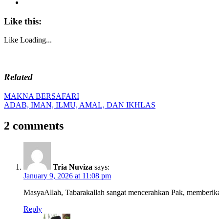
Like this:
Like
Loading...
Related
Post
Previous
MAKNA BERSAFARI
Post:
Next
ADAB, IMAN, ILMU, AMAL, DAN IKHLAS
navigation
Post:
2 comments
Tria Nuviza
says:
January 9, 2026 at 11:08 pm
MasyaAllah, Tabarakallah sangat mencerahkan Pak, memberika
Reply