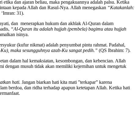
tika dan ajaran beliau, maka pengakuannya adalah palsu. Ketika
ecintaan kepada Allah dan Rasul-Nya. Allah menegaskan
“Katakanlah:
‘Imran: 31).
hayati, dan menerapkan hukum dan akhlak Al-Quran dalam
hadis,
“Al-Quran itu adalah hujjah (pembela) bagimu atau hujjah
amalkan isinya.
rsyukur (kufur nikmat) adalah penyumbat pintu rahmat. Padahal,
-Ku), maka sesungguhnya azab-Ku sangat pedih.”
(QS Ibrahim: 7).
yetan dalam hal kemaksiatan, kesombongan, dan kebencian. Allah
mi dengan musuh tidak akan memiliki kejernihan untuk mengetuk
tkan hati.
Jangan biarkan hati kita mati ”terkapar” karena
alam berdoa, dan ridha terhadap apapun ketetapan Allah. Ketika hati
bermanfaat.