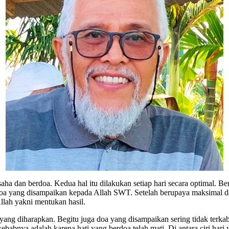
 dan berdoa. Kedua hal itu dilakukan setiap hari secara optimal. Ber
n doa yang disampaikan kepada Allah SWT. Setelah berupaya maksimal
lah yakni mentukan hasil.
i yang diharapkan. Begitu juga doa yang disampaikan sering tidak terka
babnya adalah karena hati yang berdoa telah mati. Di antara ciri hari 