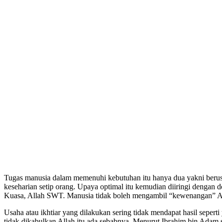
Tugas manusia dalam memenuhi kebutuhan itu hanya dua yakni berusaha
keseharian setip orang. Upaya optimal itu kemudian diiringi denga
Kuasa, Allah SWT. Manusia tidak boleh mengambil “kewenangan” Al
Usaha atau ikhtiar yang dilakukan sering tidak mendapat hasil sepert
tidak dikabulkan Allah itu ada sebabnya. Menurut Ibrahim bin Adam se