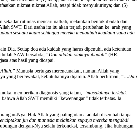
aatkan nikmat-nikmat Allah, tetapi tidak menyukurinya; dan (5)
an sekadar rutinitas mencari nafkah, melainkan bentuk ibadah dan
Allah SWT. Dari usaha itu itu akan terjadi perubahan ke arah yang
adaan sesuatu kaum sehingga mereka mengubah keadaan yang ada
in Dia. Setiap doa ada kaidah yang harus dipenuhi, ada ketentuan
asulullah SAW bersabda,
“Doa adalah otaknya ibadah”
(HR.
sa atas hasil yang dicapai.
Allah.”
Manusia bertugas merencanakan, namun Allah yang
a yang bertawakal, kebutuhannya dijamin. Allah berfirman
, “…Dan
kemuka, memberikan diagnosis yang tajam, ”
masalahnya terletak
nan bahwa Allah SWT memiliki “kewenangan” tidak terbatas. Ia
larangan-Nya. Hak Allah yang paling utama adalah disembah tanpa
enciptakan jin dan manusia melainkan supaya mereka mengabdi
hubungan dengan-Nya selalu terkoneksi, tersambung. Jika hubungan