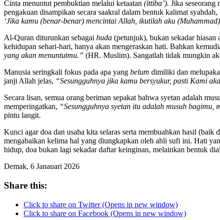
Cinta menuntut pembuktian melalui ketaatan
(ittiba’).
Jika seseorang 
pengakuan disampikan secara saakral dalam bentuk kalimat syahdah, 
‘Jika kamu (benar-benar) mencintai Allah, ikutilah aku (Muhamma
Al-Quran diturunkan sebagai
huda
(petunjuk), bukan sekadar hiasa
kehidupan sehari-hari, hanya akan mengeraskan hati. Bahkan kemudi
yang akan menuntutmu.”
(HR. Muslim). Sangatlah tidak mungkin akan
Manusia seringkali fokus pada apa yang
belum
dimiliki dan melupaka
janji Allah jelas,
“Sesungguhnya jika kamu bersyukur, pasti Kami ak
Secara lisan, semua orang beriman sepakat bahwa syetan adalah mus
memperingatkan,
“Sesungguhnya syetan itu adalah musuh bagimu,
pintu langit.
Kunci agar doa dan usaha kita selaras serta membuahkan hasil (baik 
mengabaikan kelima hal yang diungkapkan oleh ahli sufi ini. Hati yan
hidup, doa bukan lagi sekadar daftar keinginan, melainkan bentuk di
Demak, 6 Janauari 2026
Share this:
Click to share on Twitter (Opens in new window)
Click to share on Facebook (Opens in new window)