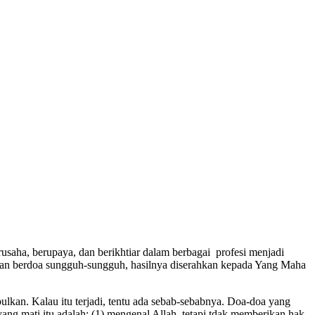
usaha, berupaya, dan berikhtiar dalam berbagai profesi menjadi
 dan berdoa sungguh-sungguh, hasilnya diserahkan kepada Yang Maha
bulkan. Kalau itu terjadi, tentu ada sebab-sebabnya. Doa-doa yang
yang mati itu adalah: (1) mengenal Allah, tetapi tdak memberikan hak-