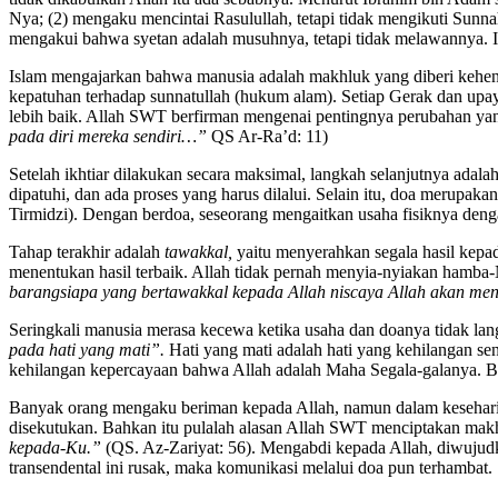
Nya; (2) mengaku mencintai Rasulullah, tetapi tidak mengikuti Sunn
mengakui bahwa syetan adalah musuhnya, tetapi tidak melawannya. Itu 
Islam mengajarkan bahwa manusia adalah makhluk yang diberi keh
kepatuhan terhadap sunnatullah (hukum alam). Setiap Gerak dan upaya
lebih baik. Allah SWT berfirman mengenai pentingnya perubahan yang 
pada diri mereka sendiri…”
QS Ar-Ra’d: 11)
Setelah ikhtiar dilakukan secara maksimal, langkah selanjutnya ada
dipatuhi, dan ada proses yang harus dilalui. Selain itu, doa merup
Tirmidzi). Dengan berdoa, seseorang mengaitkan usaha fisiknya denga
Tahap terakhir adalah
tawakkal,
yaitu menyerahkan segala hasil kepa
menentukan hasil terbaik. Allah tidak pernah menyia-nyiakan hamb
barangsiapa yang bertawakkal kepada Allah niscaya Allah akan m
Seringkali manusia merasa kecewa ketika usaha dan doanya tidak la
pada hati yang mati”.
Hati yang mati adalah hati yang kehilangan se
kehilangan kepercayaan bahwa Allah adalah Maha Segala-galanya. Beri
Banyak orang mengaku beriman kepada Allah, namun dalam keseharian
disekutukan. Bahkan itu pulalah alasan Allah SWT menciptakan makh
kepada-Ku.”
(QS. Az-Zariyat: 56). Mengabdi kepada Allah, diwujudk
transendental ini rusak, maka komunikasi melalui doa pun terhambat.