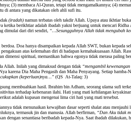
ahnya; (3) membaca Al-Quran, tetapi tidak mengamalkannya; (4) memanf
di antara yang dikatakan oleh ahli sufi itu.
endak
(iradah)
namun terbatas oleh takdir Allah. Upaya atau ikhtiar buk
 ketika berikhtiar adalah ibadah yakni berjuang untuk mencari Ridha 
dimulai dari diri sendiri,
“…Sesungguhnya Allah tidak mengubah ke
lah berdoa. Doa hanya disampaikan kepada Allah SWT, bukan kepada sela
akan pengakuan atas kelemahan diri di hadapan kemahakuasaan Allah. R
n dimensi spiritual, memastikan bahwa egonya tidak merasa paling berja
da Allah. Inilah yang dimaksud dengan tidak
“mengambil kewenangan 
a-Nya karena Dia Maha Pengasih dan Maha Penyayang. Setiap hamba-Ny
encukupkan (keperluan)nya…”
(QS At-Talaq: 3)
ngsung membuahkan hasil. Ibrahim bin Adham, seorang ulama sufi ter
nsitivitas terhadap kebenaran ilahi. Hati yang mati kehilangan keyaki
kut adalah kupasan mengenai lima ciri hati yang mati tersebut.
nya tidak menunaikan kewajiban dasar seperti shalat atau menjauhi 
luknya, termasuk jin dan manusia. Allah berfirman,
“Dan Aku tidak m
an dengan senantiasa beribadah kepada-Nya. Saat ibadah dilakukan, 