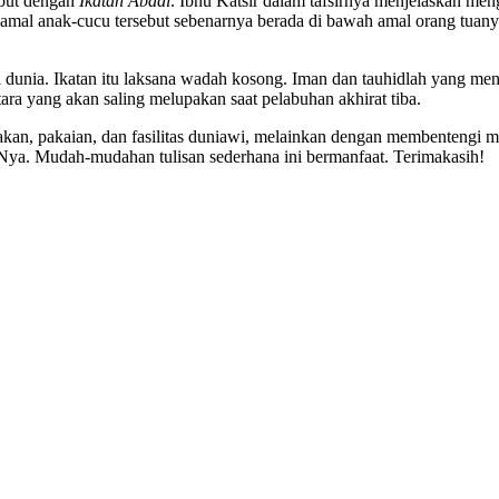
ebut dengan
Ikatan Abadi
. Ibnu Katsir dalam tafsirnya menjelaskan men
 amal anak-cucu tersebut sebenarnya berada di bawah amal orang tuanya
dunia. Ikatan itu laksana wadah kosong. Iman dan tauhidlah yang mengi
ra yang akan saling melupakan saat pelabuhan akhirat tiba.
akan, pakaian, dan fasilitas duniawi, melainkan dengan membentengi 
ya. Mudah-mudahan tulisan sederhana ini bermanfaat. Terimakasih!