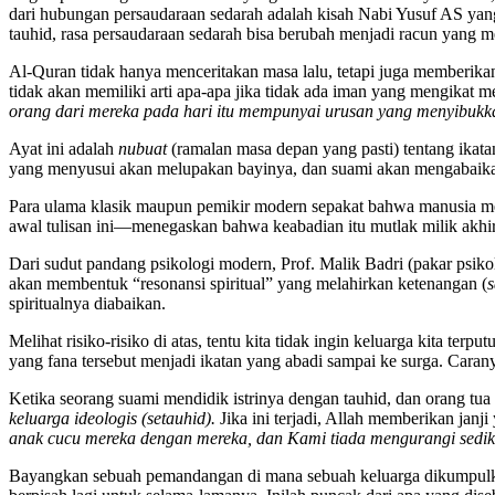
dari hubungan persaudaraan sedarah adalah kisah Nabi Yusuf AS yang
tauhid, rasa persaudaraan sedarah bisa berubah menjadi racun yang 
Al-Quran tidak hanya menceritakan masa lalu, tetapi juga memberikan
tidak akan memiliki arti apa-apa jika tidak ada iman yang mengikat
orang dari mereka pada hari itu mempunyai urusan yang menyibukk
Ayat ini adalah
nubuat
(ramalan masa depan yang pasti) tentang ikata
yang menyusui akan melupakan bayinya, dan suami akan mengabaikan
Para ulama klasik maupun pemikir modern sepakat bahwa manusia m
awal tulisan ini—menegaskan bahwa keabadian itu mutlak milik akhira
Dari sudut pandang psikologi modern, Prof. Malik Badri (pakar psiko
akan membentuk “resonansi spiritual” yang melahirkan ketenangan (
s
spiritualnya diabaikan.
Melihat risiko-risiko di atas, tentu kita tidak ingin keluarga kita t
yang fana tersebut menjadi ikatan yang abadi sampai ke surga. Cara
Ketika seorang suami mendidik istrinya dengan tauhid, dan orang tu
keluarga ideologis (setauhid).
Jika ini terjadi, Allah memberikan janji
anak cucu mereka dengan mereka, dan Kami tiada mengurangi sedik
Bayangkan sebuah pemandangan di mana sebuah keluarga dikumpulkan