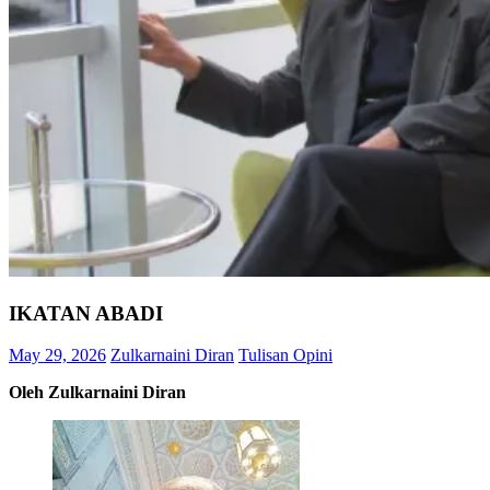
IKATAN ABADI
May 29, 2026
Zulkarnaini Diran
Tulisan Opini
Oleh Zulkarnaini Diran