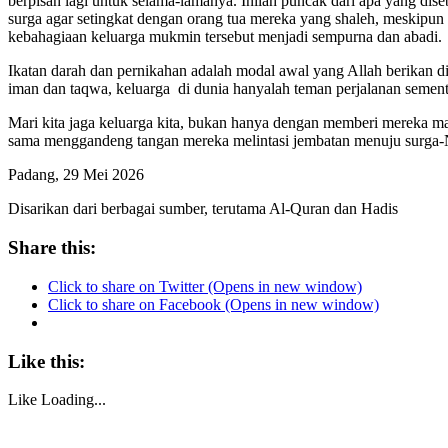
berpisah lagi untuk selama-lamanya. Inilah puncak dari apa yang dis
surga agar setingkat dengan orang tua mereka yang shaleh, meskipun
kebahagiaan keluarga mukmin tersebut menjadi sempurna dan abadi.
Ikatan darah dan pernikahan adalah modal awal yang Allah berikan di 
iman dan taqwa, keluarga di dunia hanyalah teman perjalanan sementa
Mari kita jaga keluarga kita, bukan hanya dengan memberi mereka m
sama menggandeng tangan mereka melintasi jembatan menuju surga-N
Padang, 29 Mei 2026
Disarikan dari berbagai sumber, terutama Al-Quran dan Hadis
Share this:
Click to share on Twitter (Opens in new window)
Click to share on Facebook (Opens in new window)
Like this:
Like
Loading...