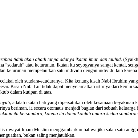
abad tidak akan abadi tanpa adanya ikatan iman dan tauhid.
(Syaikh
 “sedarah” atau keturunan. Ikatan itu seyogyanya sangat kental, senga
n keturunan mempetautkan satu individu dengan individu lain karena s
icelakai oleh suadara-saudaranya. Kita kenang kisah Nabi Ibrahim yan
r. Kisah Nabi Lut tidak dapat menyelamatkan istrinya dari kemurkaa
ktub dalam kutipan di atas.
miyah
, adalah ikatan hati yang dipersatukan oleh kesamaan keyakinan k
 dirinya beriman, ia secara otomatis menjadi bagian dari sebuah kelua
min itu bersaudara, karena itu damaikanlah antara kedua saudaram
adis riwayat Imam Muslim menggambarkan bahwa jika salah satu anggot
g menguatkan, bukan saling menjatuhkan.