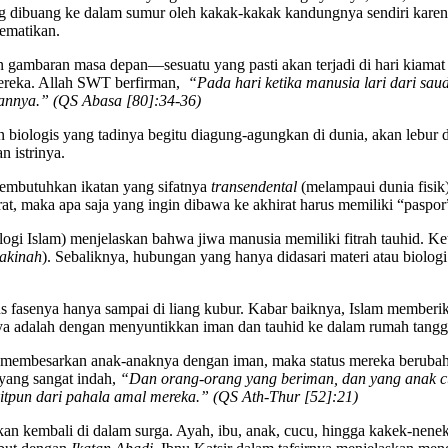
 dibuang ke dalam sumur oleh kakak-kakak kandungnya sendiri karena 
mematikan.
 gambaran masa depan—sesuatu yang pasti akan terjadi di hari kiamat k
 mereka. Allah SWT berfirman,
“Pada hari ketika manusia lari dari sau
annya.” (QS Abasa [80]:34-36)
n biologis yang tadinya begitu diagung-agungkan di dunia, akan lebur d
 istrinya.
embutuhkan ikatan yang sifatnya
transendental
(melampaui dunia fisi
t, maka apa saja yang ingin dibawa ke akhirat harus memiliki “paspor”
logi Islam) menjelaskan bahwa jiwa manusia memiliki fitrah tauhid. Ke
akinah
). Sebaliknya, hubungan yang hanya didasari materi atau biolog
erputus fasenya hanya sampai di liang kubur. Kabar baiknya, Islam memb
nya adalah dengan menyuntikkan iman dan tauhid ke dalam rumah tangg
a membesarkan anak-anaknya dengan iman, maka status mereka berubah.
 yang sangat indah,
“Dan orang-orang yang beriman, dan yang anak 
itpun dari pahala amal mereka.” (QS Ath-Thur [52]:21)
 kembali di dalam surga. Ayah, ibu, anak, cucu, hingga kakek-nenek 