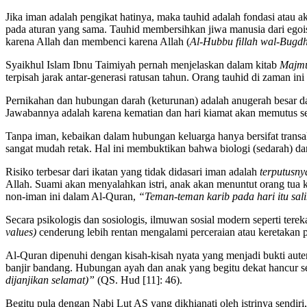
Jika iman adalah pengikat hatinya, maka tauhid adalah fondasi atau 
pada aturan yang sama. Tauhid membersihkan jiwa manusia dari egois
karena Allah dan membenci karena Allah (
Al-Hubbu fillah wal-Bugdhu
Syaikhul Islam Ibnu Taimiyah pernah menjelaskan dalam kitab
Majmu
terpisah jarak antar-generasi ratusan tahun. Orang tauhid di zaman 
Pernikahan dan hubungan darah (keturunan) adalah anugerah besar dar
Jawabannya adalah karena kematian dan hari kiamat akan memutus semu
Tanpa iman, kebaikan dalam hubungan keluarga hanya bersifat transaks
sangat mudah retak. Hal ini membuktikan bahwa biologi (sedarah) da
Risiko terbesar dari ikatan yang tidak didasari iman adalah
terputusny
Allah. Suami akan menyalahkan istri, anak akan menuntut orang tua
non-iman ini dalam Al-Quran,
“Teman-teman karib pada hari itu sal
Secara psikologis dan sosiologis, ilmuwan sosial modern seperti tere
values)
cenderung lebih rentan mengalami perceraian atau keretakan p
Al-Quran dipenuhi dengan kisah-kisah nyata yang menjadi bukti aut
banjir bandang. Hubungan ayah dan anak yang begitu dekat hancur se
dijanjikan selamat)”
(QS. Hud [11]: 46).
Begitu pula dengan Nabi Lut AS yang dikhianati oleh istrinya sendiri