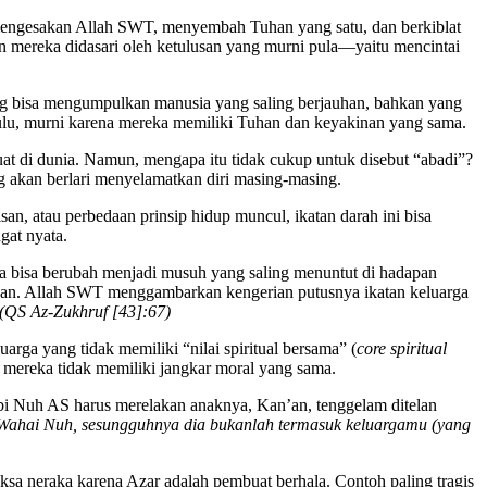
ma mengesakan Allah SWT, menyembah Tuhan yang satu, dan berkiblat
n mereka didasari oleh ketulusan yang murni pula—yaitu mencintai
yang bisa mengumpulkan manusia yang saling berjauhan, bahkan yang
 dulu, murni karena mereka memiliki Tuhan dan keyakinan yang sama.
uat di dunia. Namun, mengapa itu tidak cukup untuk disebut “abadi”?
ng akan berlari menyelamatkan diri masing-masing.
an, atau perbedaan prinsip hidup muncul, ikatan darah ini bisa
gat nyata.
nia bisa berubah menjadi musuh yang saling menuntut di hadapan
angan. Allah SWT menggambarkan kengerian putusnya ikatan keluarga
 (QS Az-Zukhruf [43]:67)
arga yang tidak memiliki “nilai spiritual bersama” (
core spiritual
a mereka tidak memiliki jangkar moral yang sama.
bi Nuh AS harus merelakan anaknya, Kan’an, tenggelam ditelan
Wahai Nuh, sesungguhnya dia bukanlah termasuk keluargamu (yang
iksa neraka karena Azar adalah pembuat berhala. Contoh paling tragis