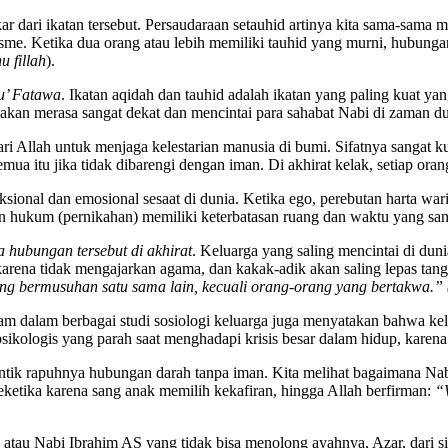
akar dari ikatan tersebut. Persaudaraan setauhid artinya kita sama-sa
me. Ketika dua orang atau lebih memiliki tauhid yang murni, hubunga
 fillah
).
’ Fatawa
. Ikatan aqidah dan tauhid adalah ikatan yang paling kuat 
ini akan merasa sangat dekat dan mencintai para sahabat Nabi di zaman
i Allah untuk menjaga kelestarian manusia di bumi. Sifatnya sangat k
a itu jika tidak dibarengi dengan iman. Di akhirat kelak, setiap ora
ional dan emosional sesaat di dunia. Ketika ego, perebutan harta waris
n hukum (pernikahan) memiliki keterbatasan ruang dan waktu yang san
a hubungan tersebut di akhirat
. Keluarga yang saling mencintai di du
 karena tidak mengajarkan agama, dan kakak-adik akan saling lepas t
ing bermusuhan satu sama lain, kecuali orang-orang yang bertakwa.”
kam dalam berbagai studi sosiologi keluarga juga menyatakan bahwa kelu
sikologis yang parah saat menghadapi krisis besar dalam hidup, karen
entik rapuhnya hubungan darah tanpa iman. Kita melihat bagaimana Na
ketika karena sang anak memilih kekafiran, hingga Allah berfirman:
“
, atau Nabi Ibrahim AS yang tidak bisa menolong ayahnya, Azar, dari s