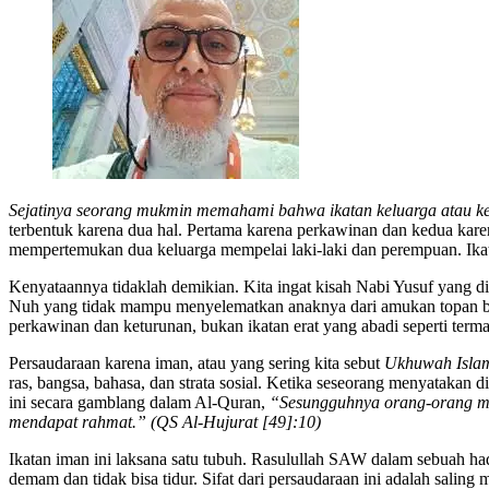
Sejatinya seorang mukmin memahami bahwa ikatan keluarga atau ker
terbentuk karena dua hal. Pertama karena perkawinan dan kedua karena
mempertemukan dua keluarga mempelai laki-laki dan perempuan. Ikata
Kenyataannya tidaklah demikian. Kita ingat kisah Nabi Yusuf yang d
Nuh yang tidak mampu menyelematkan anaknya dari amukan topan besa
perkawinan dan keturunan, bukan ikatan erat yang abadi seperti terma
Persaudaraan karena iman, atau yang sering kita sebut
Ukhuwah Isla
ras, bangsa, bahasa, dan strata sosial. Ketika seseorang menyatakan
ini secara gamblang dalam Al-Quran,
“Sesungguhnya orang-orang muk
mendapat rahmat.” (QS Al-Hujurat [49]:10)
Ikatan iman ini laksana satu tubuh. Rasulullah SAW dalam sebuah h
demam dan tidak bisa tidur. Sifat dari persaudaraan ini adalah salin