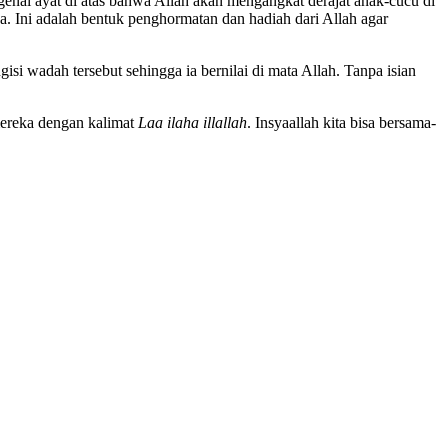
genai ayat di atas bahwa Allah akan mengangkat derajat anak-cucu di
. Ini adalah bentuk penghormatan dan hadiah dari Allah agar
si wadah tersebut sehingga ia bernilai di mata Allah. Tanpa isian
mereka dengan kalimat
Laa ilaha illallah
. Insyaallah kita bisa bersama-