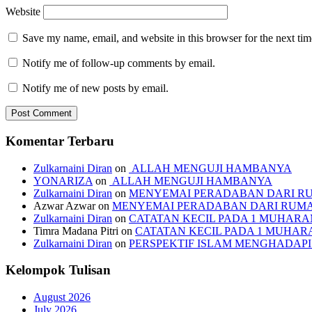
Website
Save my name, email, and website in this browser for the next ti
Notify me of follow-up comments by email.
Notify me of new posts by email.
Komentar Terbaru
Zulkarnaini Diran
on
ALLAH MENGUJI HAMBANYA
YONARIZA
on
ALLAH MENGUJI HAMBANYA
Zulkarnaini Diran
on
MENYEMAI PERADABAN DARI R
Azwar Azwar
on
MENYEMAI PERADABAN DARI RUM
Zulkarnaini Diran
on
CATATAN KECIL PADA 1 MUHARAM
Timra Madana Pitri
on
CATATAN KECIL PADA 1 MUHARA
Zulkarnaini Diran
on
PERSPEKTIF ISLAM MENGHADA
Kelompok Tulisan
August 2026
July 2026