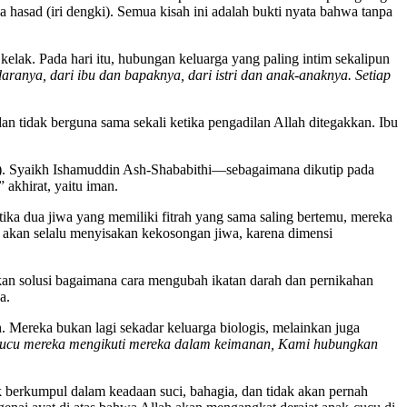
hasad (iri dengki). Semua kisah ini adalah bukti nyata bahwa tanpa
elak. Pada hari itu, hubungan keluarga yang paling intim sekalipun
daranya, dari ibu dan bapaknya, dari istri dan anak-anaknya. Setiap
an tidak berguna sama sekali ketika pengadilan Allah ditegakkan. Ibu
k). Syaikh Ishamuddin Ash-Shababithi—sebagaimana dikutip pada
 akhirat, yaitu iman.
tika dua jiwa yang memiliki fitrah yang sama saling bertemu, mereka
i akan selalu menyisakan kekosongan jiwa, karena dimensi
erikan solusi bagaimana cara mengubah ikatan darah dan pernikahan
a.
 Mereka bukan lagi sekadar keluarga biologis, melainkan juga
cucu mereka mengikuti mereka dalam keimanan, Kami hubungkan
berkumpul dalam keadaan suci, bahagia, dan tidak akan pernah