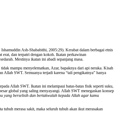
 Ishamuddin Ash-Shababithi, 2005:29). Kerabat dalam berbagai etnis
t erat, dan terpatri dengan kokoh. Ikatan perkawinan
edarah. Mestinya ikatan ini abadi sepanjang masa.
g tidak mampu menyelematkan, Azar, bapaknya dari api neraka. Kisah
n Allah SWT. Semuanya terjadi karena “tali pengikatnya” hanya
epada Allah SWT. Ikatan ini melampaui batas-batas fisik seperti suku,
rga besar global yang saling menyayangi. Allah SWT menegaskan konsep
u yang berselisih dan bertakwalah kepada Allah agar kamu
a tubuh merasa sakit, maka seluruh tubuh akan ikut merasakan