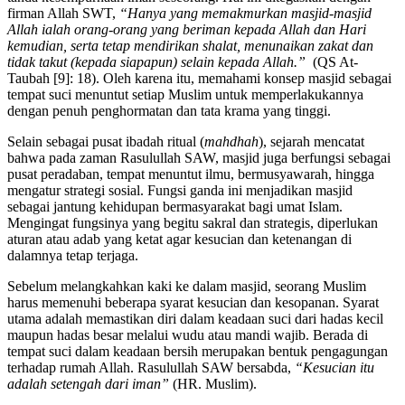
firman Allah SWT,
“Hanya yang memakmurkan masjid-masjid
Allah ialah orang-orang yang beriman kepada Allah dan Hari
kemudian, serta tetap mendirikan shalat, menunaikan zakat dan
tidak takut (kepada siapapun) selain kepada Allah.”
(QS At-
Taubah [9]: 18). Oleh karena itu, memahami konsep masjid sebagai
tempat suci menuntut setiap Muslim untuk memperlakukannya
dengan penuh penghormatan dan tata krama yang tinggi.
Selain sebagai pusat ibadah ritual (
mahdhah
), sejarah mencatat
bahwa pada zaman Rasulullah SAW, masjid juga berfungsi sebagai
pusat peradaban, tempat menuntut ilmu, bermusyawarah, hingga
mengatur strategi sosial. Fungsi ganda ini menjadikan masjid
sebagai jantung kehidupan bermasyarakat bagi umat Islam.
Mengingat fungsinya yang begitu sakral dan strategis, diperlukan
aturan atau adab yang ketat agar kesucian dan ketenangan di
dalamnya tetap terjaga.
Sebelum melangkahkan kaki ke dalam masjid, seorang Muslim
harus memenuhi beberapa syarat kesucian dan kesopanan. Syarat
utama adalah memastikan diri dalam keadaan suci dari hadas kecil
maupun hadas besar melalui wudu atau mandi wajib. Berada di
tempat suci dalam keadaan bersih merupakan bentuk pengagungan
terhadap rumah Allah. Rasulullah SAW bersabda,
“Kesucian itu
adalah setengah dari iman”
(HR. Muslim).