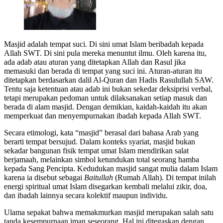
Masjid adalah tempat suci. Di sini umat Islam beribadah kepada
Allah SWT. Di sini pula mereka menuntut ilmu. Oleh karena itu,
ada adab atau aturan yang ditetapkan Allah dan Rasul jika
memasuki dan berada di tempat yang suci ini. Aturan-aturan itu
ditetapkan berdasarkan dalil Al-Quran dan Hadis Rasulullah SAW.
Tentu saja ketentuan atau adab ini bukan sekedar deksiprisi verbal,
tetapi merupakan pedoman untuk dilaksanakan setiap masuk dan
berada di alam masjid. Dengan demikian, kaidah-kaidah itu akan
memperkuat dan menyempurnakan ibadah kepada Allah SWT.
Secara etimologi, kata “masjid” berasal dari bahasa Arab yang
berarti tempat bersujud. Dalam konteks syariat, masjid bukan
sekadar bangunan fisik tempat umat Islam mendirikan salat
berjamaah, melainkan simbol ketundukan total seorang hamba
kepada Sang Pencipta. Kedudukan masjid sangat mulia dalam Islam
karena ia disebut sebagai
Baitullah
(Rumah Allah). Di tempat inilah
energi spiritual umat Islam disegarkan kembali melalui zikir, doa,
dan ibadah lainnya secara kolektif maupun individu.
Ulama sepakat bahwa memakmurkan masjid merupakan salah satu
tanda kesempurnaan iman seseorang. Hal ini ditegaskan dengan