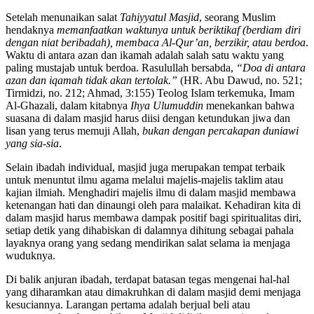
Setelah menunaikan salat
Tahiyyatul Masjid
, seorang Muslim
hendaknya
memanfaatkan waktunya untuk beriktikaf (berdiam diri
dengan niat beribadah), membaca Al-Qur’an, berzikir, atau berdoa
.
Waktu di antara azan dan ikamah adalah salah satu waktu yang
paling mustajab untuk berdoa. Rasulullah bersabda,
“Doa di antara
azan dan iqamah tidak akan tertolak.”
(HR. Abu Dawud, no. 521;
Tirmidzi, no. 212; Ahmad, 3:155) Teolog Islam terkemuka, Imam
Al-Ghazali, dalam kitabnya
Ihya Ulumuddin
menekankan bahwa
suasana di dalam masjid harus diisi dengan ketundukan jiwa dan
lisan yang terus memuji Allah,
bukan dengan percakapan duniawi
yang sia-sia
.
Selain ibadah individual, masjid juga merupakan tempat terbaik
untuk menuntut ilmu agama melalui majelis-majelis taklim atau
kajian ilmiah. Menghadiri majelis ilmu di dalam masjid membawa
ketenangan hati dan dinaungi oleh para malaikat. Kehadiran kita di
dalam masjid harus membawa dampak positif bagi spiritualitas diri,
setiap detik yang dihabiskan di dalamnya dihitung sebagai pahala
layaknya orang yang sedang mendirikan salat selama ia menjaga
wuduknya.
Di balik anjuran ibadah, terdapat batasan tegas mengenai hal-hal
yang diharamkan atau dimakruhkan di dalam masjid demi menjaga
kesuciannya. Larangan pertama adalah berjual beli atau