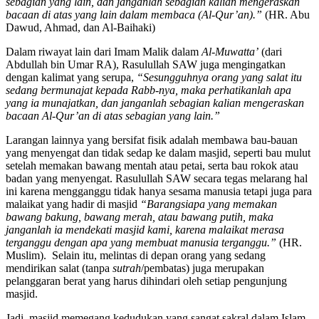
sebagian yang lain, dan janganlah sebagian kalian mengeraskan
bacaan di atas yang lain dalam membaca (Al-Qur’an).”
(HR. Abu
Dawud, Ahmad, dan Al-Baihaki)
Dalam riwayat lain dari Imam Malik dalam
Al-Muwatta’
(dari
Abdullah bin Umar RA), Rasulullah SAW juga mengingatkan
dengan kalimat yang serupa,
“Sesungguhnya orang yang salat itu
sedang bermunajat kepada Rabb-nya, maka perhatikanlah apa
yang ia munajatkan, dan janganlah sebagian kalian mengeraskan
bacaan Al-Qur’an di atas sebagian yang lain.”
Larangan lainnya yang bersifat fisik adalah membawa bau-bauan
yang menyengat dan tidak sedap ke dalam masjid, seperti bau mulut
setelah memakan bawang mentah atau petai, serta bau rokok atau
badan yang menyengat. Rasulullah SAW secara tegas melarang hal
ini karena mengganggu tidak hanya sesama manusia tetapi juga para
malaikat yang hadir di masjid
“Barangsiapa yang memakan
bawang bakung, bawang merah, atau bawang putih, maka
janganlah ia mendekati masjid kami, karena malaikat merasa
terganggu dengan apa yang membuat manusia terganggu.”
(HR.
Muslim). Selain itu, melintas di depan orang yang sedang
mendirikan salat (tanpa
sutrah
/pembatas) juga merupakan
pelanggaran berat yang harus dihindari oleh setiap pengunjung
masjid.
Jadi, masjid memegang kedudukan yang sangat sakral dalam Islam