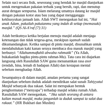
Selain suci secara fisik, seseorang yang hendak ke masjid dianjurkan
untuk mengenakan pakaian terbaik yang bersih, rapi, dan menutup
aurat dengan sempurna. Islam melarang umatnya datang ke masjid
dengan pakaian kotor atau bau yang dapat mengganggu
kekhusyukan jamaah lain. Allah SWT menegaskan hal ini,
“Hai
anak Adam, pakailah pakaianmu yang indah di setiap (memasuki)
masjid.” (QS Al-A’raf [7]:31)
Adab berikutnya ketika berjalan menuju masjid adalah menjaga
ketenangan dan tidak tergesa-gesa, meskipun
iqamah
sudah
dikumandangkan. Ketika sampai di pintu masjid, disunahkan untuk
mendahulukan kaki kanan seraya membaca doa masuk masjid yang
berbunyi:
“Allahummaftahli abwaba rahmatik”
(Ya Allah,
bukakanlah bagiku pintu-pintu rahmat-Mu). Tata cara ini diajarkan
langsung oleh Rasulullah SAW guna menanamkan rasa
asor
(rendah, hina, lemah di hadapan Allah) dan kesiapan mental
sebelum menghadap Allah.
Sesampainya di dalam masjid, amalan pertama yang sangat
dianjurkan sebelum duduk adalah mendirikan salat sunah
Tahiyyatul
Masjid
sebanyak dua rakaat. Salat ini merupakan bentuk
penghormatan (“menyapa”) terhadap masjid selaku rumah Allah.
Rasulullah SAW menegaskan,
“Jika salah seorang di antara
kalian masuk masjid, maka janganlah ia duduk sampai ia salat dua
rakaat.”
(HR Bukhari dan Muslim)