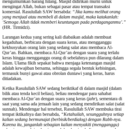
mengumumkan barang hilang. Masjid didirikan murni untuk
mengingat Allah, bukan sebagai pasar atau tempat transaksi
komersial. Rasulullah SAW bersabda:
“Jika kamu melihat orang
yang menjual atau membeli di dalam masjid, maka katakanlah:
‘Semoga Allah tidak memberi keuntungan pada perdaganganmu’.”
(HR. Tirmidzi).
Larangan kedua yang sering kali diabaikan adalah membuat
kegaduhan, berbicara dengan suara keras, atau mengganggu
kekhusyukan orang lain yang sedang salat atau membaca Al-
Qur’an. Bahkan, membaca Al-Qur’an dengan suara yang terlalu
keras hingga mengganggu orang di sebelahnya pun dilarang dalam
Islam. Ulama fikih sepakat bahwa menjaga ketenangan masjid
adalah kewajiban bersama, sehingga segala bentuk kebisingan,
termasuk bunyi gawai atau obrolan duniawi yang keras, harus
ditiadakan.
Ketika Rasulullah SAW sedang beriktikaf di dalam masjid (dalam
bilik atau tenda kecil beliau), beliau mendengar para sahabat
membaca Al-Qur’an dengan suara yang keras (
jahr
), sementara di
saat yang sama ada jemaah lain yang sedang mendirikan salat (salat
sunnah). Mendengar hal tersebut, Rasulullah SAW membuka tirai
tempat iktikafnya dan bersabda,
“Ketahuilah, sesungguhnya setiap
kalian sedang bermunajat (berbisik/berdialog) dengan Rabb-nya.
Karena itu, janganlah sebagian kalian menyakiti (mengganggu)